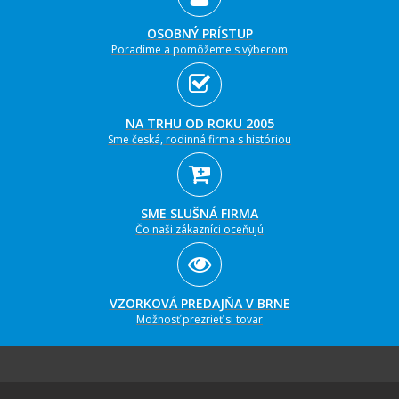
OSOBNÝ PRÍSTUP
Poradíme a pomôžeme s výberom
NA TRHU OD ROKU 2005
Sme česká, rodinná firma s históriou
SME SLUŠNÁ FIRMA
Čo naši zákazníci oceňujú
VZORKOVÁ PREDAJŇA V BRNE
Možnosť prezrieť si tovar