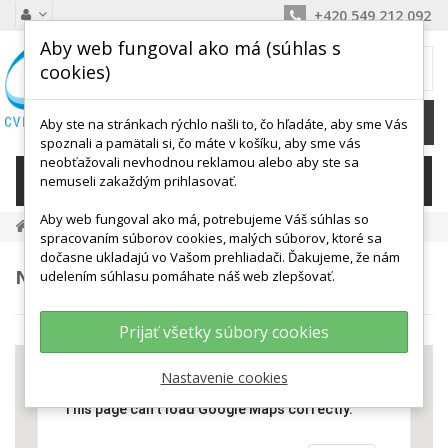
+420 549 212 092
Aby web fungoval ako má (súhlas s
MÔJ KOŠÍK
cookies)
0
Ks /
0,00 €
Aby ste na stránkach rýchlo našli to, čo hľadáte, aby sme Vás
spoznali a pamätali si, čo máte v košíku, aby sme vás
neobťažovali nevhodnou reklamou alebo aby ste sa
KATEGÓRIE
nemuseli zakaždým prihlasovať.
Aby web fungoval ako má, potrebujeme Váš súhlas so
Naše Predajne
spracovaním súborov cookies, malých súborov, ktoré sa
dočasne ukladajú vo Vašom prehliadači. Ďakujeme, že nám
NAŠE PREDAJNE
udelením súhlasu pomáhate náš web zlepšovať.
Prijať všetky súbory cookies
Nastavenie cookies
This page can't load Google Maps correctly.