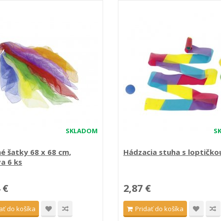
SKLADOM
S
é šatky 68 x 68 cm,
Hádzacia stuha s loptičko
a 6 ks
 €
2,87 €
ať do košíka
Pridať do košíka