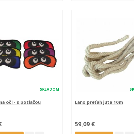
SKLADOM
S
na oči - s potlačou
Lano preťah juta 10m
€
59,09 €