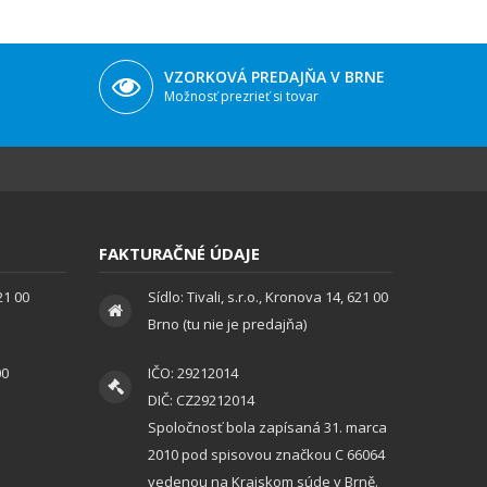
VZORKOVÁ PREDAJŇA V BRNE
Možnosť prezrieť si tovar
FAKTURAČNÉ ÚDAJE
621 00
Sídlo: Tivali, s.r.o., Kronova 14, 621 00
Brno (tu nie je predajňa)
00
IČO: 29212014
DIČ: CZ29212014
Spoločnosť bola zapísaná 31. marca
2010 pod spisovou značkou C 66064
vedenou na Krajskom súde v Brně.