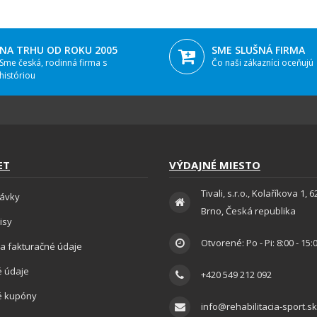
NA TRHU OD ROKU 2005
SME SLUŠNÁ FIRMA
Sme česká, rodinná firma s
Čo naši zákazníci oceňujú
históriou
ET
VÝDAJNÉ MIESTO
Tivali, s.r.o., Kolaříkova 1, 
ávky
Brno, Česká republika
isy
Otvorené: Po - Pi: 8:00 - 15:
a fakturačné údaje
 údaje
+420 549 212 092
é kupóny
info@rehabilitacia-sport.sk