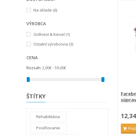
Na sklade
(6)
VÝROBCA
Gollnest & Kiesel
(1)
Ostatní výrobcovia
(3)
CENA
Rozsah:
2,00€ - 59,00€
Farebn
ŠTÍTKY
súprav
12,34
Rehabilitácia
Posilňovanie
Prid