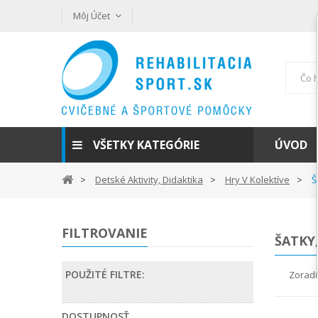
Môj Účet
VŠETKY KATEGÓRIE
ÚVOD
Detské Aktivity, Didaktika
Hry V Kolektíve
Š
FILTROVANIE
ŠATKY
POUŽITÉ FILTRE:
Zoradi
DOSTUPNOSŤ