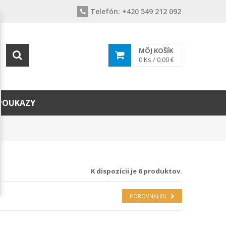
Telefón:
+420 549 212 092
MÔJ KOŠÍK
0
Ks /
0,00 €
POUKAZY
K dispozícii je 6 produktov.
POROVNAJ (
0
)