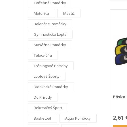
Cvičebné Pomôcky
Motorika
Masáž
Balančné Pomôcky
Gymnastická Lopta
Masážne Pomôcky
Telocvičňa
Tréningové Potreby
Loptové Športy
Didaktické Pomôcky
Páska 
Do Prírody
Rekreačný Šport
2,61 
Basketbal
Aqua Pomôcky