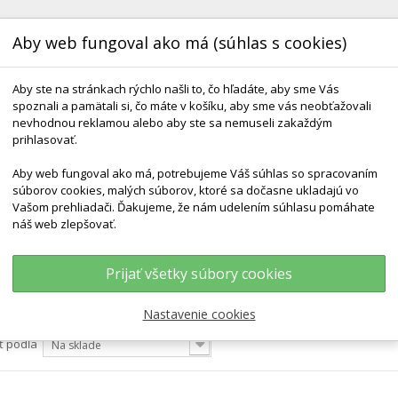
Aby web fungoval ako má (súhlas s cookies)
Aby ste na stránkach rýchlo našli to, čo hľadáte, aby sme Vás
spoznali a pamätali si, čo máte v košíku, aby sme vás neobťažovali
nevhodnou reklamou alebo aby ste sa nemuseli zakaždým
prihlasovať.
Aby web fungoval ako má, potrebujeme Váš súhlas so spracovaním
KONTAKT
DODANIE A TERMÍNY
DARČEKOVÉ 
súborov cookies, malých súborov, ktoré sa dočasne ukladajú vo
Vašom prehliadači. Ďakujeme, že nám udelením súhlasu pomáhate
náš web zlepšovať.
atky, Stuhy
Prijať všetky súbory cookies
, STUHY
Nastavenie cookies
ť podľa
Na sklade