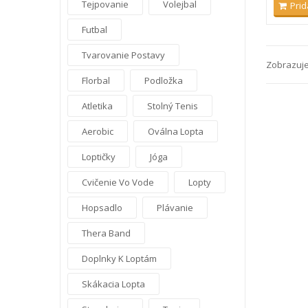
Tejpovanie
Volejbal
Prid
Futbal
Tvarovanie Postavy
Zobrazuje 
Florbal
Podložka
Atletika
Stolný Tenis
Aerobic
Oválna Lopta
Loptičky
Jóga
Cvičenie Vo Vode
Lopty
Hopsadlo
Plávanie
Thera Band
Doplnky K Loptám
Skákacia Lopta