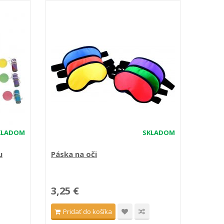
KLADOM
SKLADOM
u
Páska na oči
3,25 €
Pridať do košíka