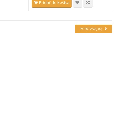
Pridať do košíka
POROVNAJ (
0
)