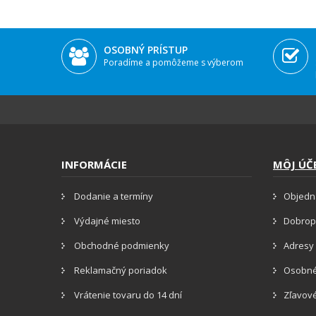
OSOBNÝ PRÍSTUP
Poradíme a pomôžeme s výberom
INFORMÁCIE
MÔJ ÚČ
Dodanie a termíny
Objedn
Výdajné miesto
Dobrop
Obchodné podmienky
Adresy 
Reklamačný poriadok
Osobné
Vrátenie tovaru do 14 dní
Zľavov