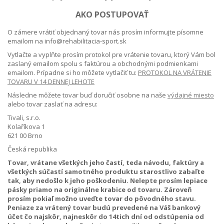
AKO POSTUPOVAŤ
O zámere vrátiť objednaný tovar nás prosím informujte písomne
emailom na info@rehabilitacia-sport.sk
Vytlačte a vyplňte prosím protokol pre vrátenie tovaru, ktorý Vám bol
zaslaný emailom spolu s faktúrou a obchodnými podmienkami
emailom. Prípadne si ho môžete vytlačiť tu:
PROTOKOL NA VRÁTENIE
TOVARU V 14 DENNEJ LEHOTE
Následne môžete tovar buď doručiť osobne na naše
výdajné miesto
alebo tovar zaslať na adresu:
Tivali, s.r.o.
Kolaříkova 1
621 00 Brno
Česká republika
Tovar, vrátane všetkých jeho častí, teda návodu, faktúry a
všetkých súčastí samotného produktu starostlivo zabaľte
tak, aby nedošlo k jeho poškodeniu. Nelepte prosím lepiace
pásky priamo na originálne krabice od tovaru. Zároveň
prosím pokiaľ možno uveďte tovar do pôvodného stavu.
Peniaze za vrátený tovar budú prevedené na Váš bankový
účet čo najskôr, najneskôr do 14tich dní od odstúpenia od