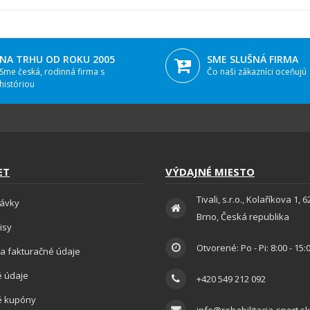
NA TRHU OD ROKU 2005
SME SLUŠNÁ FIRMA
Sme česká, rodinná firma s
Čo naši zákazníci oceňujú
históriou
ET
VÝDAJNÉ MIESTO
Tivali, s.r.o., Kolaříkova 1, 
ávky
Brno, Česká republika
isy
Otvorené: Po - Pi: 8:00 - 15:
a fakturačné údaje
 údaje
+420 549 212 092
é kupóny
info@rehabilitacia-sport.sk