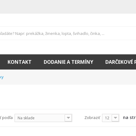
KONTAKT
DODANIE A TERMÍNY
DARČEKOVÉ 
ky
na st
ť podľa
Zobraziť
Na sklade
12