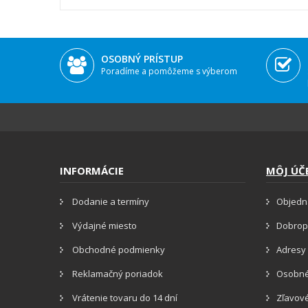
OSOBNÝ PRÍSTUP
Poradíme a pomôžeme s výberom
INFORMÁCIE
MÔJ ÚČ
Dodanie a termíny
Objedn
Výdajné miesto
Dobrop
Obchodné podmienky
Adresy 
Reklamačný poriadok
Osobné
Vrátenie tovaru do 14 dní
Zľavov