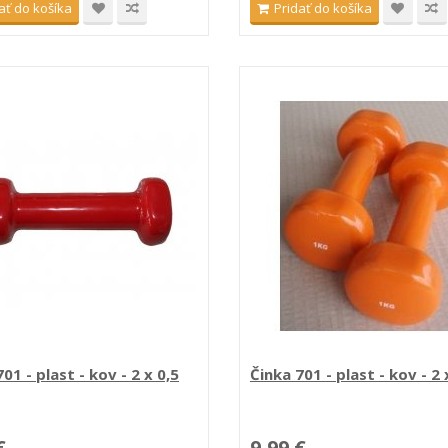
ať do košíka
Pridať do košíka
01 - plast - kov - 2 x 0,5
Činka 701 - plast - kov - 2 
€
9,99 €