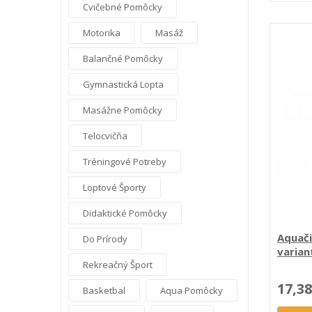
Cvičebné Pomôcky
Motorika
Masáž
Balančné Pomôcky
Gymnastická Lopta
Masážne Pomôcky
Telocvičňa
Tréningové Potreby
Loptové Športy
Didaktické Pomôcky
Aquači
Do Prírody
varian
Rekreačný Šport
17,38
Basketbal
Aqua Pomôcky