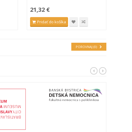
21,32 €
Pridať do košíka
POROVNAJ (
0
)