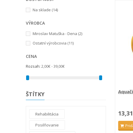
Na sklade
(14)
VÝROBCA
Miroslav Matuška - Dena
(2)
Ostatní výrobcovia
(11)
CENA
Rozsah:
2,00€ - 39,00€
Aquači
ŠTÍTKY
13,31
Rehabilitácia
Posilňovanie
Prid