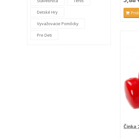
Stavebnica
Tenis
Detské Hry
Prid
Vyvažovacie Pomôcky
Pre Deti
Činka 7