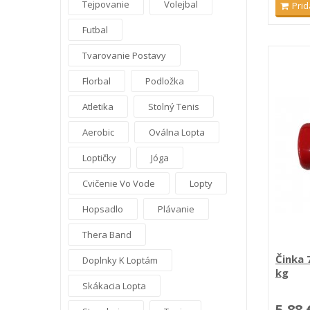
Tejpovanie
Volejbal
Prid
Futbal
Tvarovanie Postavy
Florbal
Podložka
Atletika
Stolný Tenis
Aerobic
Oválna Lopta
Loptičky
Jóga
Cvičenie Vo Vode
Lopty
Hopsadlo
Plávanie
Thera Band
Činka 7
Doplnky K Loptám
kg
Skákacia Lopta
5,88 