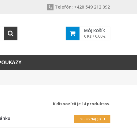
Telefón:
+420 549 212 092
MÔJ KOŠÍK
0
Ks /
0,00 €
POUKAZY
K dispozícii je 14 produktov.
ránku
POROVNAJ (
0
)