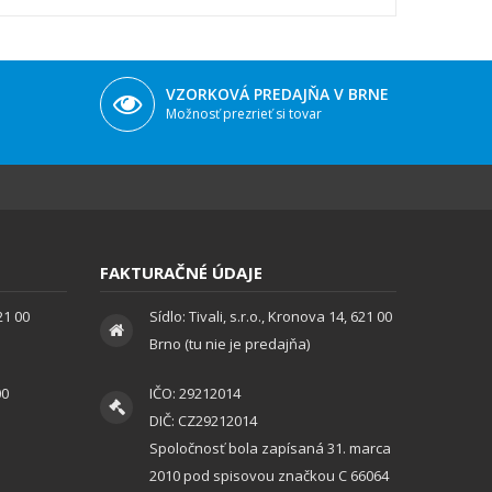
VZORKOVÁ PREDAJŇA V BRNE
Možnosť prezrieť si tovar
FAKTURAČNÉ ÚDAJE
621 00
Sídlo: Tivali, s.r.o., Kronova 14, 621 00
Brno (tu nie je predajňa)
00
IČO: 29212014
DIČ: CZ29212014
Spoločnosť bola zapísaná 31. marca
2010 pod spisovou značkou C 66064