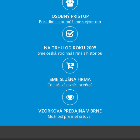
OSOBNÝ PRÍSTUP
Poradíme a pomôžeme s výberom
NA TRHU OD ROKU 2005
Sme česká, rodinná firma s históriou
SME SLUŠNÁ FIRMA
Čo naši zákazníci oceňujú
VZORKOVÁ PREDAJŇA V BRNE
Možnosť prezrieť si tovar