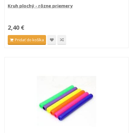
Kruh plochý - rôzne priemery
2,40 €
Pridať do košíka