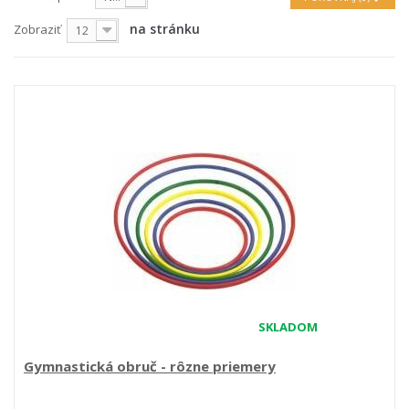
na stránku
Zobraziť
12
SKLADOM
Gymnastická obruč - rôzne priemery