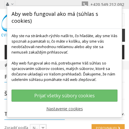
+420 549 212 092
Aby web fungoval ako má (súhlas s
MÔJ KOŠÍK
cookies)
0
Ks /
0,00 €
Aby ste na stránkach rýchlo našli to, čo hľadáte, aby sme Vás
spoznali a pamätali si, čo máte v košíku, aby sme vás
neobťažovali nevhodnou reklamou alebo aby ste sa
KATEGÓRIE
nemuseli zakaždým prihlasovať.
Aby web fungoval ako má, potrebujeme Váš súhlas so
Tréningové Potreby
Tyčky, Kruhy, Spojky
spracovaním súborov cookies, malých súborov, ktoré sa
dočasne ukladajú vo Vašom prehliadači. Ďakujeme, že nám
FILTROVANIE
udelením súhlasu pomáhate náš web zlepšovať.
ŠTÍTKY
Prijať všetky súbory cookies
Nastavenie cookies
TYČKY, KRUHY, SPOJKY
K dispozícii je 20 produktov.
Zoradiť podľa
Na sklade
POROVNAJ (
0
)