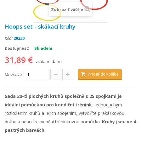
Zobraziť väčšie
Hoops set - skákací kruhy
Kód:
20230
Skladem
Dostupnosť:
31,89 €
vrátane dane.
Pridať do košíka
Množstvo
Sada 20-ti plochých kruhů společně s 25 spojkami je
ideální pomůckou pro kondiční trénink.
Jednoduchým
rozložením kruhů a jejich spojením, vytvoříte překážkovou
dráhu a nebo frekvenční tréninkovou pomůcku.
Kruhy jsou ve 4
pestrých barvách.