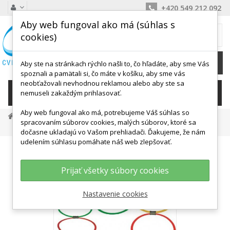
+420 549 212 092
Aby web fungoval ako má (súhlas s
MÔJ KOŠÍK
cookies)
0
Ks /
0,00 €
Aby ste na stránkach rýchlo našli to, čo hľadáte, aby sme Vás
spoznali a pamätali si, čo máte v košíku, aby sme vás
neobťažovali nevhodnou reklamou alebo aby ste sa
KATEGÓRIE
nemuseli zakaždým prihlasovať.
Aby web fungoval ako má, potrebujeme Váš súhlas so
Tréningové Potreby
Tyčky, Kruhy, Spojky
spracovaním súborov cookies, malých súborov, ktoré sa
Hoops Set - Skákací Kruhy
dočasne ukladajú vo Vašom prehliadači. Ďakujeme, že nám
udelením súhlasu pomáhate náš web zlepšovať.
Prijať všetky súbory cookies
Nastavenie cookies