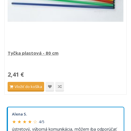
Tyčka plastová - 80 cm
2,41 €
Vložiť do košíka
Alena S.
★ ★ ★ ★ ☆
4/5
ústretový, výborná komunikácia, môžem iba odporúčať