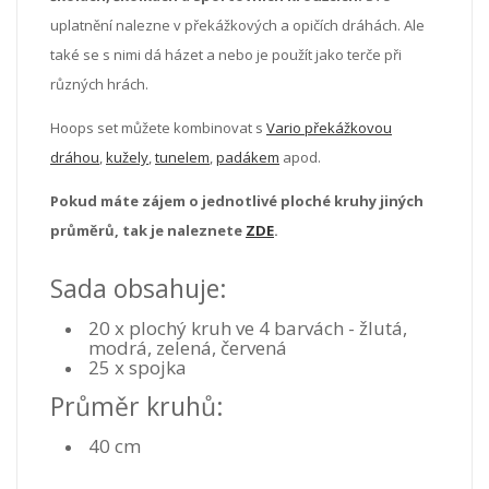
uplatnění nalezne v překážkových a opičích dráhách. Ale
také se s nimi dá házet a nebo je použít jako terče při
různých hrách.
Hoops set můžete kombinovat s
Vario překážkovou
dráhou
,
kužely
,
tunelem
,
padákem
apod.
Pokud máte zájem o jednotlivé ploché kruhy jiných
průměrů, tak je naleznete
ZDE
.
Sada obsahuje:
20 x plochý kruh ve 4 barvách - žlutá,
modrá, zelená, červená
25 x spojka
Průměr kruhů:
40 cm