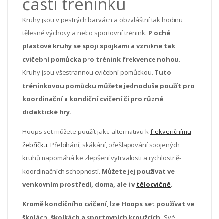
části tréninku
Kruhy jsou v pestrých barvách a obzvláštní tak hodinu
tělesné výchovy a nebo sportovní trénink.
Ploché
plastové kruhy se spojí spojkami a vznikne tak
cvičební pomůcka pro trénink frekvence nohou
.
Kruhy jsou všestrannou cvičební pomůckou.
Tuto
tréninkovou pomůcku můžete jednoduše použít pro
koordinační a kondiční cvičení či pro různé
didaktické hry.
Hoops set můžete použít jako alternativu k
frekvenčnímu
žebříčku
. Přebíhání, skákání, přešlapování spojených
kruhů
napomáhá ke zlepšení vytrvalosti a rychlostně-
koordinačních schopností.
Můžete jej používat ve
venkovním prostředí, doma, ale i v
tělocvičně
.
Kromě kondičního cvičení, lze Hoops set používat ve
školách, školkách a sportovních kroužcích.
Své