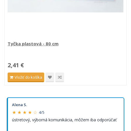
Tyčka plastová - 80 cm
2,41 €
Vložiť do košíka
Alena S.
★ ★ ★ ★ ☆
4/5
ústretový, výborná komunikácia, môžem iba odporúčať