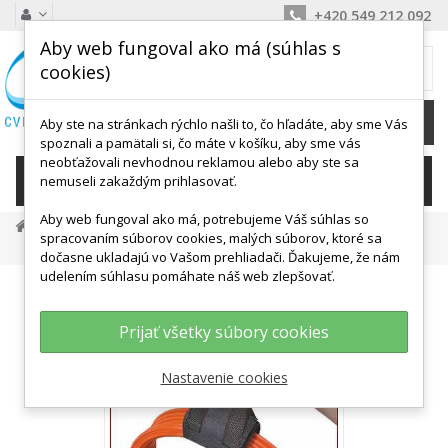
+420 549 212 092
Aby web fungoval ako má (súhlas s
MÔJ KOŠÍK
cookies)
0
Ks /
0,00 €
Aby ste na stránkach rýchlo našli to, čo hľadáte, aby sme Vás
spoznali a pamätali si, čo máte v košíku, aby sme vás
neobťažovali nevhodnou reklamou alebo aby ste sa
KATEGÓRIE
nemuseli zakaždým prihlasovať.
Aby web fungoval ako má, potrebujeme Váš súhlas so
Tréningové Potreby
Tyčky, Kruhy, Spojky
spracovaním súborov cookies, malých súborov, ktoré sa
Držiak Na Ploché Kruhy
dočasne ukladajú vo Vašom prehliadači. Ďakujeme, že nám
udelením súhlasu pomáhate náš web zlepšovať.
Prijať všetky súbory cookies
Nastavenie cookies