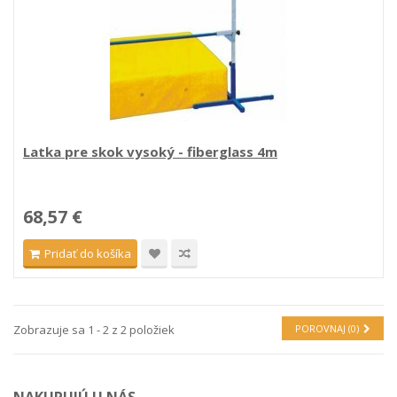
Latka pre skok vysoký - fiberglass 4m
68,57 €
Pridať do košíka
Zobrazuje sa 1 - 2 z 2 položiek
POROVNAJ (
0
)