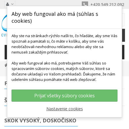
+420 549 212 092
Aby web fungoval ako má (súhlas s
MÔJ KOŠÍK
cookies)
0
Ks /
0,00 €
Aby ste na stránkach rýchlo našli to, čo hľadáte, aby sme Vás
spoznali a pamätali si, čo máte v košíku, aby sme vás
neobťažovali nevhodnou reklamou alebo aby ste sa
KATEGÓRIE
nemuseli zakaždým prihlasovať.
Aby web fungoval ako má, potrebujeme Váš súhlas so
Vybavenie Pre Športy
Atletika
spracovaním súborov cookies, malých súborov, ktoré sa
Skok Vysoký, Doskočisko
dočasne ukladajú vo Vašom prehliadači. Ďakujeme, že nám
udelením súhlasu pomáhate náš web zlepšovať.
FILTROVANIE
Prijať všetky súbory cookies
ŠTÍTKY
Nastavenie cookies
SKOK VYSOKÝ, DOSKOČISKO