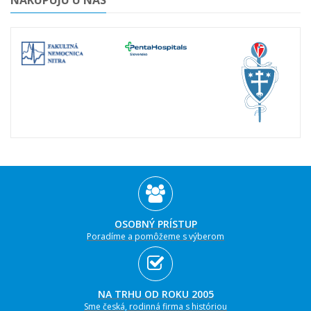
NAKUPUJÚ U NÁS
OSOBNÝ PRÍSTUP
Poradíme a pomôžeme s výberom
NA TRHU OD ROKU 2005
Sme česká, rodinná firma s históriou