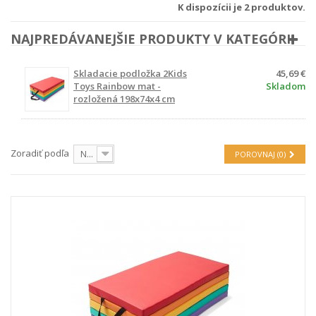
K dispozícii je 2 produktov.
NAJPREDÁVANEJŠIE PRODUKTY V KATEGÓRII
Skladacie podložka 2Kids
45,69 €
Toys Rainbow mat -
Skladom
rozložená 198x74x4 cm
Zoradiť podľa
Na sklade
POROVNAJ (
0
)