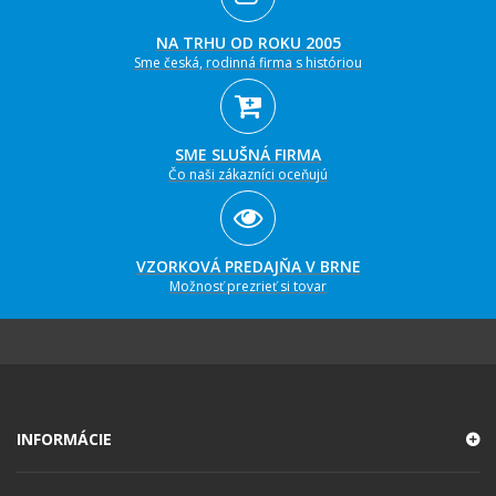
NA TRHU OD ROKU 2005
Sme česká, rodinná firma s históriou
SME SLUŠNÁ FIRMA
Čo naši zákazníci oceňujú
VZORKOVÁ PREDAJŇA V BRNE
Možnosť prezrieť si tovar
INFORMÁCIE