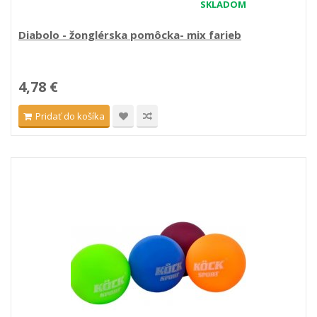
SKLADOM
Diabolo - žonglérska pomôcka- mix farieb
4,78 €
Pridať do košíka