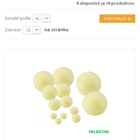
K dispozícii je 18 produktov.
Zoradiť podľa
Na sklade
POROVNAJ (
0
)
na stránku
Zobraziť
12
SKLADOM