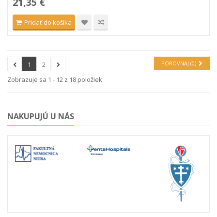
21,35 €
Pridať do košíka
POROVNAJ (
0
)
1
2
Zobrazuje sa 1 - 12 z 18 položiek
NAKUPUJÚ U NÁS