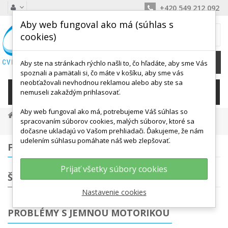
+420 549 212 092
Aby web fungoval ako má (súhlas s
MÔJ KOŠÍK
cookies)
0
Ks /
0,00 €
Aby ste na stránkach rýchlo našli to, čo hľadáte, aby sme Vás
spoznali a pamätali si, čo máte v košíku, aby sme vás
neobťažovali nevhodnou reklamou alebo aby ste sa
KATEGÓRIE
nemuseli zakaždým prihlasovať.
Aby web fungoval ako má, potrebujeme Váš súhlas so
Osoby So Špeciálnymi Potrebami
spracovaním súborov cookies, malých súborov, ktoré sa
Problémy S Jemnou Motorikou
dočasne ukladajú vo Vašom prehliadači. Ďakujeme, že nám
udelením súhlasu pomáhate náš web zlepšovať.
FILTROVANIE
Prijať všetky súbory cookies
ŠTÍTKY
Nastavenie cookies
PROBLÉMY S JEMNOU MOTORIKOU