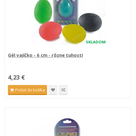
SKLADOM
Gél vajíčko - 6 cm - rôzne tuhosti
4,23 €
Pridať do košíka