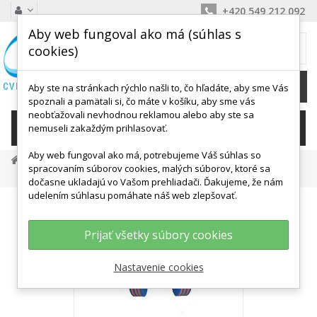
+420 549 212 092
Aby web fungoval ako má (súhlas s
MÔJ KOŠÍK
cookies)
0
Ks /
0,00 €
Aby ste na stránkach rýchlo našli to, čo hľadáte, aby sme Vás
spoznali a pamätali si, čo máte v košíku, aby sme vás
neobťažovali nevhodnou reklamou alebo aby ste sa
KATEGÓRIE
nemuseli zakaždým prihlasovať.
Aby web fungoval ako má, potrebujeme Váš súhlas so
Posilňovanie A Fitness
Činky A Závažia
Činky
spracovaním súborov cookies, malých súborov, ktoré sa
Aquačinka 140 X 60 Mm
dočasne ukladajú vo Vašom prehliadači. Ďakujeme, že nám
udelením súhlasu pomáhate náš web zlepšovať.
Prijať všetky súbory cookies
Nastavenie cookies