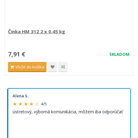
Činka HM 312 2 x 0,45 kg
7,91 €
SKLADOM
Vložiť do košíka
Alena S.
★ ★ ★ ★ ☆
4/5
ústretový, výborná komunikácia, môžem iba odporúčať