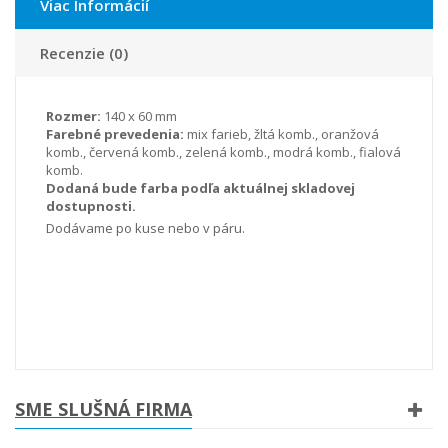
Viac Informácií
Recenzie (0)
Rozmer:
140 x 60 mm
Farebné prevedenia:
mix farieb, žltá komb., oranžová
komb., červená komb., zelená komb., modrá komb., fialová
komb.
Dodaná bude farba podľa aktuálnej skladovej
dostupnosti.
Dodávame po kuse nebo v páru.
SME SLUŠNÁ FIRMA