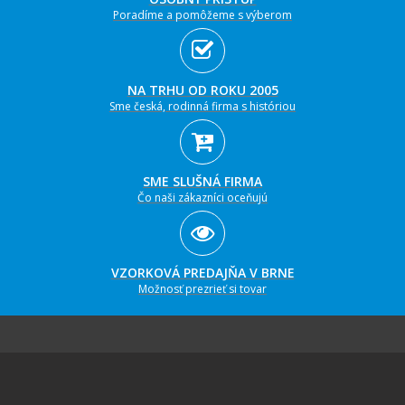
Poradíme a pomôžeme s výberom
NA TRHU OD ROKU 2005
Sme česká, rodinná firma s históriou
SME SLUŠNÁ FIRMA
Čo naši zákazníci oceňujú
VZORKOVÁ PREDAJŇA V BRNE
Možnosť prezrieť si tovar