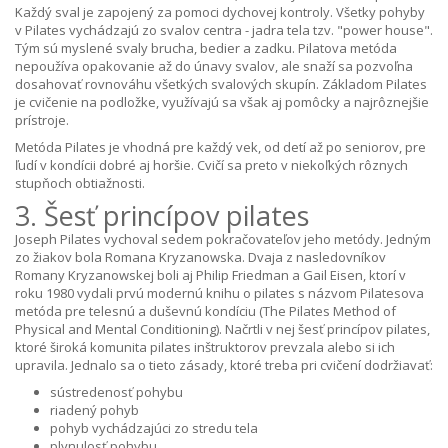
Každý sval je zapojený za pomoci dychovej kontroly. Všetky pohyby
v Pilates vychádzajú zo svalov centra - jadra tela tzv. "power house".
Tým sú myslené svaly brucha, bedier a zadku. Pilatova metóda
nepoužíva opakovanie až do únavy svalov, ale snaží sa pozvoľna
dosahovať rovnováhu všetkých svalových skupín. Základom Pilates
je cvičenie na podložke, využívajú sa však aj pomôcky a najrôznejšie
prístroje.
Metóda Pilates je vhodná pre každý vek, od detí až po seniorov, pre
ľudí v kondícii dobré aj horšie. Cvičí sa preto v niekoľkých rôznych
stupňoch obtiažnosti.
3. Šesť princípov pilates
Joseph Pilates vychoval sedem pokračovateľov jeho metódy. Jedným
zo žiakov bola Romana Kryzanowska. Dvaja z nasledovníkov
Romany Kryzanowskej boli aj Philip Friedman a Gail Eisen, ktorí v
roku 1980 vydali prvú modernú knihu o pilates s názvom Pilatesova
metóda pre telesnú a duševnú kondíciu (The Pilates Method of
Physical and Mental Conditioning). Načrtli v nej šesť princípov pilates,
ktoré široká komunita pilates inštruktorov prevzala alebo si ich
upravila. Jednalo sa o tieto zásady, ktoré treba pri cvičení dodržiavať:
sústredenosť pohybu
riadený pohyb
pohyb vychádzajúci zo stredu tela
plynulosť pohybu