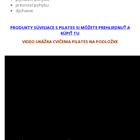
presnosť pohybu
dýchanie
PRODUKTY SÚVISIACE S PILATES SI MÔŽETE PREHLIEDNUŤ A
KÚPIŤ TU
VIDEO UKÁŽKA CVIČENIA PILATES NA PODLOŽKE