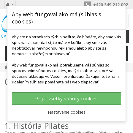
+420 549 212 092
Aby web fungoval ako má (súhlas s
MÔJ KOŠÍK
cookies)
0
Ks /
0,00 €
Aby ste na stránkach rýchlo našli to, čo hľadáte, aby sme Vás
spoznali a pamätali si, čo máte v košíku, aby sme vás
neobťažovali nevhodnou reklamou alebo aby ste sa
KATEGÓRIE
nemuseli zakaždým prihlasovať.
Aby web fungoval ako má, potrebujeme Váš súhlas so
CVIČENIE PILATES
spracovaním súborov cookies, malých súborov, ktoré sa
dočasne ukladajú vo Vašom prehliadači. Ďakujeme, že nám
Cvičenie PILATES
udelením súhlasu pomáhate náš web zlepšovať.
História
Prijať všetky súbory cookies
Pilatesova metóda
Šesť princípov pilates
Nastavenie cookies
1. História Pilates
Za vznikom a rozvojom výnimočnej metódy cvičenia Pilates stojí p.