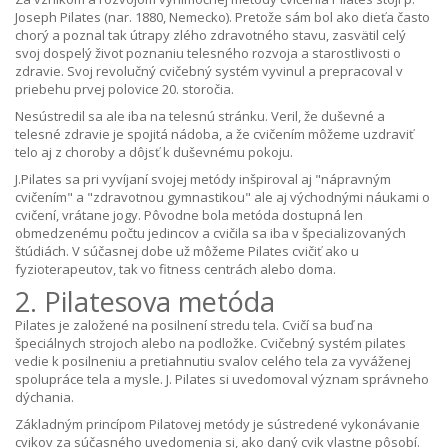
Joseph Pilates (nar. 1880, Nemecko). Pretože sám bol ako dieťa často
chorý a poznal tak útrapy zlého zdravotného stavu, zasvätil celý
svoj dospelý život poznaniu telesného rozvoja a starostlivosti o
zdravie. Svoj revolučný cvičebný systém vyvinul a prepracoval v
priebehu prvej polovice 20. storočia.
Nesústredil sa ale iba na telesnú stránku. Veril, že duševné a
telesné zdravie je spojitá nádoba, a že cvičením môžeme uzdraviť
telo aj z choroby a dôjsť k duševnému pokoju.
J.Pilates sa pri vyvíjaní svojej metódy inšpiroval aj "nápravným
cvičením" a "zdravotnou gymnastikou" ale aj východnými náukami o
cvičení, vrátane jogy. Pôvodne bola metóda dostupná len
obmedzenému počtu jedincov a cvičila sa iba v špecializovaných
štúdiách. V súčasnej dobe už môžeme Pilates cvičiť ako u
fyzioterapeutov, tak vo fitness centrách alebo doma.
2. Pilatesova metóda
Pilates je založené na posilnení stredu tela. Cvičí sa buď na
špeciálnych strojoch alebo na podložke. Cvičebný systém pilates
vedie k posilneniu a pretiahnutiu svalov celého tela za vyváženej
spolupráce tela a mysle. J. Pilates si uvedomoval význam správneho
dýchania.
Základným princípom Pilatovej metódy je sústredené vykonávanie
cvikov za súčasného uvedomenia si, ako daný cvik vlastne pôsobí.