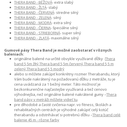
THERA BAND - BÉŽOVÁ
- extra slabý
THERA BAND - ŽLTÁ
- slabý
THERA BAND - ČERVENÁ
- stredne silný
THERA BAND - ZELENÁ
- silný
THERA BAND - MODRÁ
- extra silný
THERA BAND - ČIERNA
- špeciálne silný
THERA BAND - STRIEBORNÁ
- super silný
THERA BAND - ZLATÁ
- maximálne silný
Gumové pásy Thera Band je možné zaobstarať v rôznych
baleniach:
originálne balené na určité obvykle využívané dĺžky -
Thera
band 5,5m žltý
,
Thera band 5,5m červený
,
Thera band 5,5 m
zelený
,
Thera band 5,5 modrý
alebo si môžete zakúpiť konkrétny rozmer Therabandu, ktorý
Vám bude nakrátený na požadovanú dĺžku z metráže, tu je
cena uvádzaná za 1 bežný meter. Táto možnosť je
bezkonkurenčne najčastejšie využívaná a tiež cenovo
výhodnejšia, než originálne balené nakrátené gumy –
Thera
band pásy v metráži môžete vidieť tu
.
pre dlhodobé a časté cvičenia napr. vo fitness, školách a
rehabilitačných centrách je výhodné zakúpiť celý kotúč
therabandu a odstrihávať si potrebnú dĺžku –
Thera band celé
balenie 45 m - rôzne farby