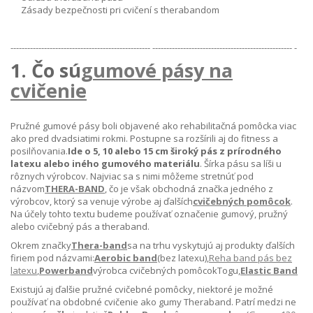
Zásady bezpečnosti pri cvičení s therabandom
-------------------------------------------------- -------------------------------------------------- -
1. Čo sú
gumové pásy na
cvičenie
Pružné gumové pásy boli objavené ako rehabilitačná pomôcka viac
ako pred dvadsiatimi rokmi. Postupne sa rozšírili aj do fitness a
posilňovania.
Ide o 5, 10 alebo 15 cm široký pás z prírodného
latexu alebo iného gumového materiálu
. Šírka pásu sa líši u
rôznych výrobcov. Najviac sa s nimi môžeme stretnúť pod
názvom
THERA-BAND
, čo je však obchodná značka jedného z
výrobcov, ktorý sa venuje výrobe aj ďalších
cvičebných pomôcok
.
Na účely tohto textu budeme používať označenie gumový, pružný
alebo cvičebný pás a theraband.
Okrem značky
Thera-band
sa na trhu vyskytujú aj produkty ďalších
firiem pod názvami:
Aerobic band
(bez latexu),
Reha band pás bez
latexu
,
Powerband
výrobca cvičebných pomôcok
Togu
,
Elastic Band
Existujú aj ďalšie pružné cvičebné pomôcky, niektoré je možné
používať na obdobné cvičenie ako gumy Theraband. Patrí medzi ne