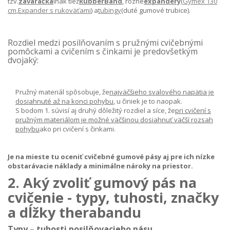
tzv.
zaváračka
inak tiež
RubberBand
, rôzne
expandery
(
Gymex 130
cm
,
Expander s rukoväťami
) a
tubingy
(duté gumové trubice).
Rozdiel medzi posilňovaním s pružnými cvičebnými
pomôckami a cvičením s činkami je predovšetkým
dvojaký:
Pružný materiál spôsobuje, že
najväčšieho svalového napätia je
dosiahnuté až na konci pohybu
, u činiek je to naopak.
S bodom 1. súvisí aj druhý dôležitý rozdiel a síce, že
pri cvičení s
pružným materiálom je možné väčšinou dosiahnuť väčší rozsah
pohybu
ako pri cvičení s činkami.
Je na mieste tu oceniť cvičebné gumové pásy aj pre ich nízke
obstarávacie náklady a minimálne nároky na priestor.
2. Aký zvoliť gumový pás na
cvičenie - typy, tuhosti, značky
a dĺžky therabandu
Typy – tuhosti posilňovacieho pásu