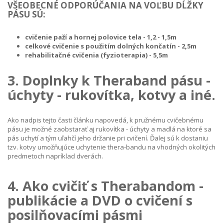
VŠEOBECNÉ ODPORÚČANIA NA VOĽBU DĹŽKY
PÁSU SÚ:
cvičenie paží a hornej polovice tela - 1,2 - 1,5m
celkové cvičenie s použitím dolných končatín - 2,5m
rehabilitačné cvičenia (fyzioterapia) - 5,5m
3. Doplnky k Theraband pásu -
úchyty - rukovítka, kotvy a iné.
Ako nadpis tejto časti článku napovedá, k pružnému cvičebnému
pásu je možné zaobstarať aj rukovítka - úchyty a madlá na ktoré sa
pás uchytí a tým uľahčí jeho držanie pri cvičení. Ďalej sú k dostaniu
tzv. kotvy umožňujúce uchytenie thera-bandu na vhodných okolitých
predmetoch napríklad dverách.
4. Ako cvičiť s Therabandom -
publikácie a DVD o cvičení s
posilňovacími pásmi