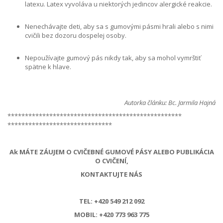
latexu. Latex vyvoláva u niektorých jedincov alergické reakcie.
Nenechávajte deti, aby sa s gumovými pásmi hrali alebo s nimi
cvičili bez dozoru dospelej osoby.
Nepoužívajte gumový pás nikdy tak, aby sa mohol vymrštiť
spätne k hlave.
Autorka článku: Bc. Jarmila Hajná
**************************************************
******************************
Ak MÁTE ZÁUJEM O CVIČEBNÉ GUMOVÉ PÁSY ALEBO PUBLIKÁCIA
O CVIČENÍ,
KONTAKTUJTE NÁS
TEL: +420 549 212 092
MOBIL: +420 773 963 775