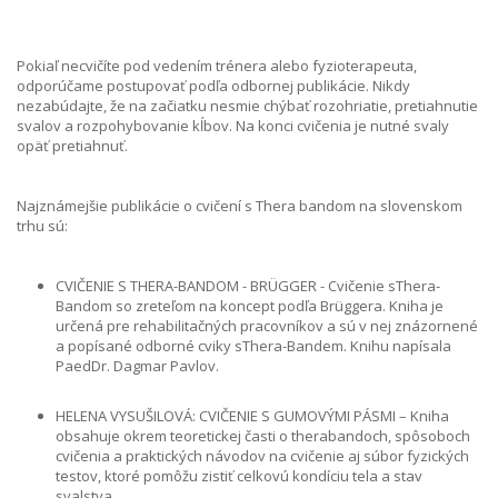
Pokiaľ necvičíte pod vedením trénera alebo fyzioterapeuta,
odporúčame postupovať podľa odbornej publikácie. Nikdy
nezabúdajte, že na začiatku nesmie chýbať rozohriatie, pretiahnutie
svalov a rozpohybovanie kĺbov. Na konci cvičenia je nutné svaly
opäť pretiahnuť.
Najznámejšie publikácie o cvičení s Thera bandom na slovenskom
trhu sú:
CVIČENIE S THERA-BANDOM - BRÜGGER - Cvičenie s
Thera-
Band
om so zreteľom na koncept podľa Brüggera. Kniha je
určená pre rehabilitačných pracovníkov a sú v nej znázornené
a popísané odborné cviky s
Thera-Band
em. Knihu napísala
PaedDr. Dagmar Pavlov.
HELENA VYSUŠILOVÁ: CVIČENIE S GUMOVÝMI PÁSMI – Kniha
obsahuje okrem teoretickej časti o therabandoch, spôsoboch
cvičenia a praktických návodov na cvičenie aj súbor fyzických
testov, ktoré pomôžu zistiť celkovú kondíciu tela a stav
svalstva.