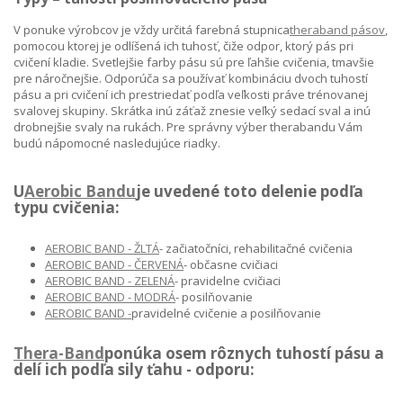
V ponuke výrobcov je vždy určitá farebná stupnica
theraband pásov
,
pomocou ktorej je odlíšená ich tuhosť, čiže odpor, ktorý pás pri
cvičení kladie. Svetlejšie farby pásu sú pre ľahšie cvičenia, tmavšie
pre náročnejšie. Odporúča sa používať kombináciu dvoch tuhostí
pásu a pri cvičení ich prestriedať podľa veľkosti práve trénovanej
svalovej skupiny. Skrátka inú záťaž znesie veľký sedací sval a inú
drobnejšie svaly na rukách. Pre správny výber therabandu Vám
budú nápomocné nasledujúce riadky.
U
Aerobic Bandu
je uvedené toto delenie podľa
typu cvičenia:
AEROBIC BAND - ŽLTÁ
- začiatočníci, rehabilitačné cvičenia
AEROBIC BAND - ČERVENÁ
- občasne cvičiaci
AEROBIC BAND - ZELENÁ
- pravidelne cvičiaci
AEROBIC BAND - MODRÁ
- posilňovanie
AEROBIC BAND -
pravidelné cvičenie a posilňovanie
Thera-Band
ponúka osem rôznych tuhostí pásu a
delí ich podľa sily ťahu - odporu: