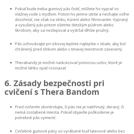
Pokiaľ bude treba gumový pás čistiť, môžete ho vyprať vo
vlažnej vode s mydlom. Potom ho jemne utrite a nechajte voľne
doschnúť, nie však na slnku, kúrení alebo fénovaním. Vypraný
a vysušený pás potom ošetrite detským púdrom alebo
škrobom, aby sa nezlepoval a vydržal dlhšie pružný.
Pás uchovávajte pri izbovej teplote najlepšie v obale, aby bol
chránený pred slnkom alebo v tmavej miestnosti zavesený.
Therabandy je možné nadväzovať pomocou uzlov, ktoré je
možné ľahko opäť rozviazať
6. Zásady bezpečnosti pri
cvičení s Thera Bandom
Pred cvičením skontrolujte, či pás nie je natrhnutý, deravý, či
nemá zoslabené miesta. Pokiaľ objavíte poškodenie je
potrebné pás vymeniť.
Cvičebné gumové pásy sú vyrábané buď latexové alebo bez