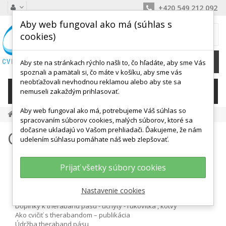
+420 549 212 092
Aby web fungoval ako má (súhlas s
MÔJ KOŠÍK
cookies)
0
Ks /
0,00 €
Aby ste na stránkach rýchlo našli to, čo hľadáte, aby sme Vás
spoznali a pamätali si, čo máte v košíku, aby sme vás
neobťažovali nevhodnou reklamou alebo aby ste sa
KATEGÓRIE
nemuseli zakaždým prihlasovať.
Aby web fungoval ako má, potrebujeme Váš súhlas so
Thera Band - Cvičenie S Gumovými Pásmi
spracovaním súborov cookies, malých súborov, ktoré sa
dočasne ukladajú vo Vašom prehliadači. Ďakujeme, že nám
Gumové pásy na cvičenie
udelením súhlasu pomáhate náš web zlepšovať.
Prijať všetky súbory cookies
Čo sú gumové pásy na cvičenie
Aký zvoliť gumový pás na cvičenie - typy, tuhosti, značky, dĺžky
Nastavenie cookies
therabandu
Doplnky k theraband pásu - úchyty - rukovítka , kotvy
Ako cvičiť s therabandom – publikácia
Údržba theraband pásu