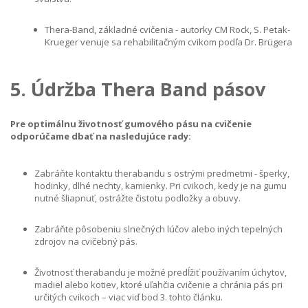
Thera-Band
, základné cvičenia - autorky CM Rock, S. Petak-
Krueger venuje sa rehabilitačným cvikom podľa Dr. Brügera
5. Údržba Thera Band pásov
Pre optimálnu životnosť gumového pásu na cvičenie
odporúčame dbať na nasledujúce rady:
Zabráňte kontaktu therabandu s ostrými predmetmi - šperky,
hodinky, dlhé nechty, kamienky. Pri cvikoch, kedy je na gumu
nutné šliapnuť, ostrážte čistotu podložky a obuvy.
Zabráňte pôsobeniu slnečných lúčov alebo iných tepelných
zdrojov na cvičebný pás.
Životnosť therabandu je možné predĺžiť používaním úchytov,
madiel alebo kotiev, ktoré uľahčia cvičenie a chránia pás pri
určitých cvikoch – viac viď bod 3. tohto článku.