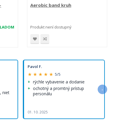
-
Aerobic band kruh
Aerob
rôzne.
4,78
KLADOM
Produkt není dostupný
Vlo
Pavol F.
Olha R.
★ ★ ★ ★ ★
★ ★ ★ 
5/5
rýchle vybavenie a dodanie
Rýchlo
rýchle 
ochotný a promtný prístup
›
 niet
personálu
Kvalitn
Rýchlo vy
doručenie
01. 10. 2025
05. 08. 202