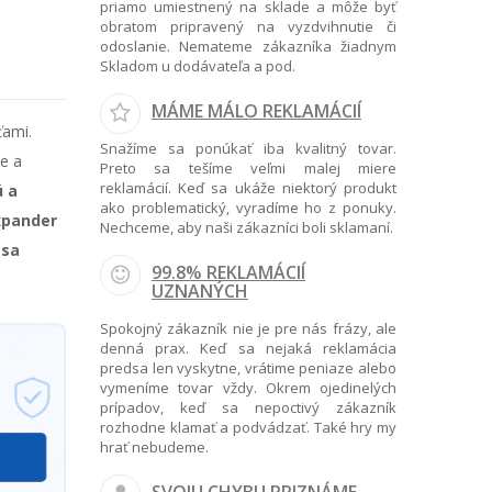
priamo umiestnený na sklade a môže byť
obratom pripravený na vyzdvihnutie či
odoslanie. Nemateme zákazníka žiadnym
Skladom u dodávateľa a pod.
MÁME MÁLO REKLAMÁCIÍ
ťami.
Snažíme sa ponúkať iba kvalitný tovar.
e a
Preto sa tešíme veľmi malej miere
reklamácií. Keď sa ukáže niektorý produkt
ú a
ako problematický, vyradíme ho z ponuky.
xpander
Nechceme, aby naši zákazníci boli sklamaní.
 sa
99.8% REKLAMÁCIÍ
UZNANÝCH
Spokojný zákazník nie je pre nás frázy, ale
denná prax. Keď sa nejaká reklamácia
predsa len vyskytne, vrátime peniaze alebo
vymeníme tovar vždy. Okrem ojedinelých
prípadov, keď sa nepoctivý zákazník
rozhodne klamať a podvádzať. Také hry my
hrať nebudeme.