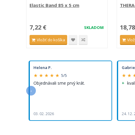
Elastic Band 85 x 5 cm
THERA-
7,22 €
18,78
SKLADOM
Vložiť do košíka
Vlož
Helena P.
Gabrie
★ ★ ★ ★ ★
★ ★ 
5/5
Objednávali sme prvý krát.
kval
‹
03. 02. 2026
24. 12.