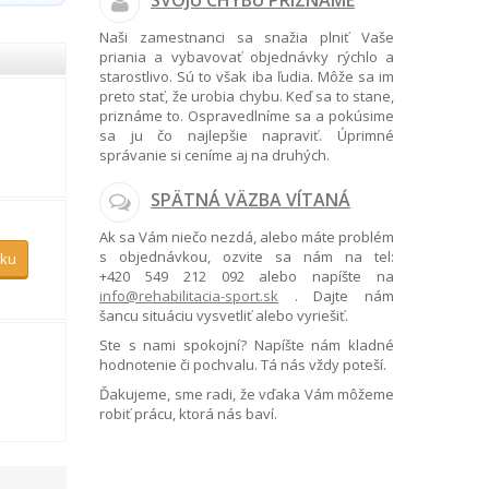
SVOJU CHYBU PRIZNÁME
Naši zamestnanci sa snažia plniť Vaše
priania a vybavovať objednávky rýchlo a
starostlivo. Sú to však iba ľudia. Môže sa im
preto stať, že urobia chybu. Keď sa to stane,
priznáme to. Ospravedlníme sa a pokúsime
sa ju čo najlepšie napraviť. Úprimné
správanie si ceníme aj na druhých.
SPÄTNÁ VÄZBA VÍTANÁ
Ak sa Vám niečo nezdá, alebo máte problém
s objednávkou, ozvite sa nám na tel:
íku
+420 549 212 092
alebo napíšte na
info@rehabilitacia-sport.sk
. Dajte nám
šancu situáciu vysvetliť alebo vyriešiť.
Ste s nami spokojní? Napíšte nám kladné
hodnotenie či pochvalu. Tá nás vždy poteší.
Ďakujeme, sme radi, že vďaka Vám môžeme
robiť prácu, ktorá nás baví.