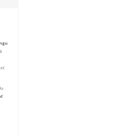
ingu
á
sť.
u.
ať