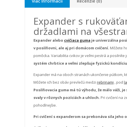
Viac Informácií
Recenzie (0)
Expander s rukoväťa
držadlami na všestra
Expander alebo
cvičiaca guma
je univerzálna pos
v posilňovni, ale aj pri domácom cvičení.
Môžete ho 
pomôcka. Variabilita cvikov je veľmi pestrá a posilníte j
systém chrbtice a veľmi zlepšuje fyzickú kondíci
Expander má na oboch stranách ukončenie pútkom, kt
Môžete ich bez obáv prevlečú medzi
rebrinami
, pod
l
Posilňovacia guma má tú výhodu, že málo váži, je
svaly v rôznych pozíciách a uhloch.
Pri cvičení na
pohodlnejšie.
Pri cvičení s expanderom sa prekonáva sila jeho 