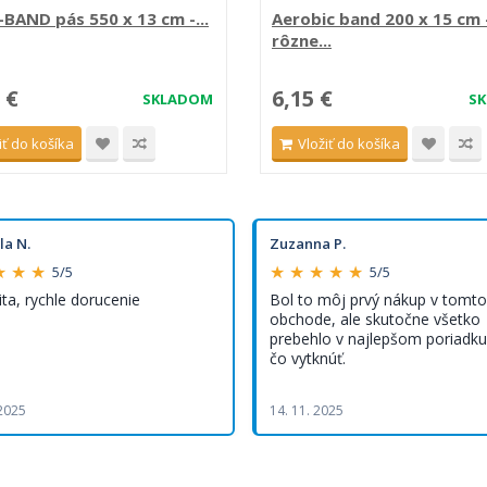
BAND pás 550 x 13 cm -...
Aerobic band 200 x 15 cm 
rôzne...
 €
6,15 €
SKLADOM
S
iť do košíka
Vložiť do košíka
la N.
Zuzanna P.
★ ★ ★
★ ★ ★ ★ ★
5/5
5/5
ita, rychle dorucenie
Bol to môj prvý nákup v tomto
obchode, ale skutočne všetko
prebehlo v najlepšom poriadku,
čo vytknúť.
 2025
14. 11. 2025