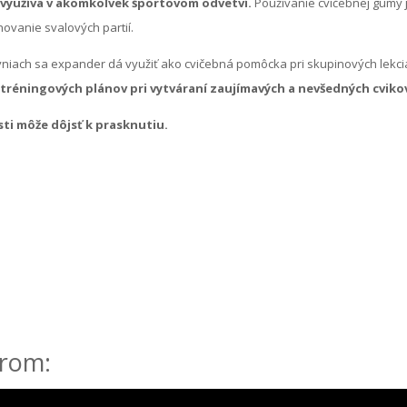
 využíva v akomkoľvek športovom odvetví.
Používanie cvičebnej gumy 
ovanie svalových partií.
niach sa expander dá využiť ako cvičebná pomôcka pri skupinových lekci
tréningových plánov pri vytváraní zaujímavých a nevšedných cviko
ti môže dôjsť k prasknutiu.
erom: