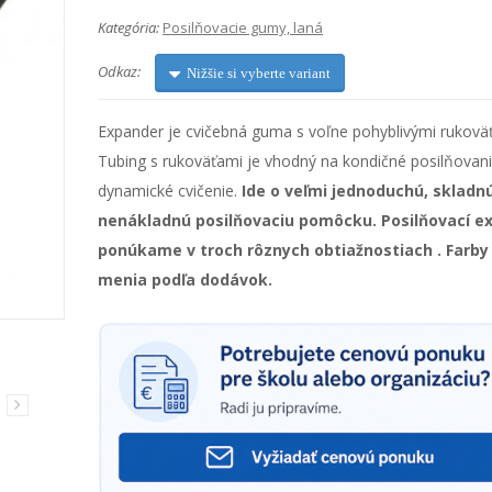
Kategória:
Posilňovacie gumy, laná
Odkaz:
Nižšie si vyberte variant
Expander je cvičebná guma s voľne pohyblivými rukovä
Tubing s rukoväťami je vhodný na kondičné posilňovani
dynamické cvičenie.
Ide o veľmi jednoduchú, skladn
nenákladnú posilňovaciu pomôcku.
Posilňovací e
ponúkame v troch rôznych obtiažnostiach
. Farby
menia podľa dodávok.