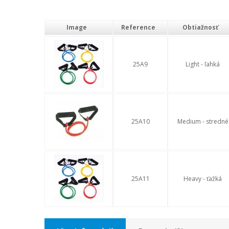
Image
Reference
Obtiažnosť
25A9
Light - ľahká
25A10
Medium - stredné
25A11
Heavy - ťažká