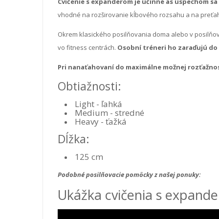
Cvičenie s expanderom je účinné as úspechom sa
vhodné na rozširovanie kĺbového rozsahu a na preťah
Okrem klasického posilňovania doma alebo v posilňov
vo fitness centrách.
Osobní tréneri ho zaraďujú do 
Pri nanaťahovaní do maximálne možnej rozťažnos
Obtiažnosti:
Light - ľahká
Medium - stredné
Heavy - ťažká
Dĺžka:
125 cm
Podobné posilňovacie pomôcky z našej ponuky:
Ukážka cvičenia s expand