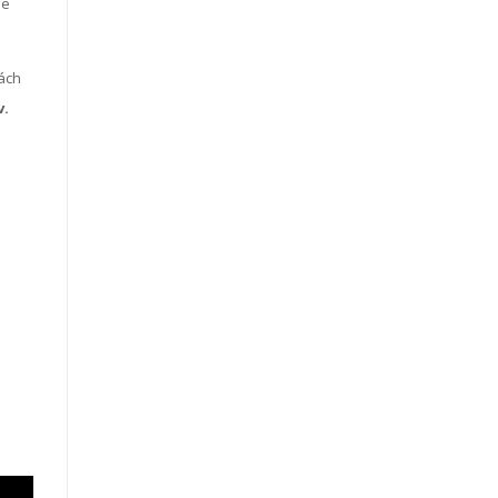
je
ách
v.