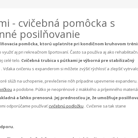
mi - cvičebná pomôcka s
nné posilňovanie
ilňovacia pomôcka, ktorú uplatníte pri kondičnom kruhovom trén
využiť aj pri rekreačnom športovaní. Často sa používa aj ako rehabilitačn
ej celé telo.
Cvičebná trubica s pútkami je výborná pre stabilizačný
u
. Vďaka cvičeniu s expanderom si môžete zvýšiť rýchlosť a zlepšiť vytrvalo
oré slúži na uchopenie, prevlečenie nôh prípadne upevnenie expanderu.
avičkou
a podobne. Pútko je neoprénové z mäkkého a príjemného materiál
 skladná a ľahko prenosná. Jej prednosťou je, že umožňuje posilňov
 zemi odporúčame používať
cvičebnú podložku
. Cvičenie sa tak stane
odporu.