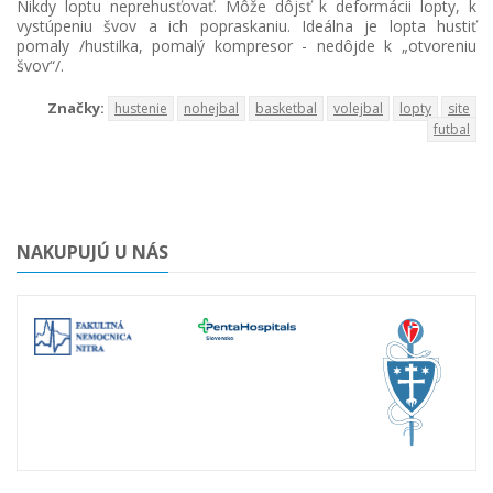
Nikdy loptu neprehusťovať. Môže dôjsť k deformácii lopty, k
vystúpeniu švov a ich popraskaniu. Ideálna je lopta hustiť
pomaly /hustilka, pomalý kompresor - nedôjde k „otvoreniu
švov“/.
Značky:
hustenie
nohejbal
basketbal
volejbal
lopty
site
futbal
NAKUPUJÚ U NÁS