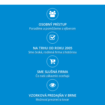
OSOBNÝ PRÍSTUP
Poradíme a pomôžeme s výberom
NA TRHU OD ROKU 2005
Sme česká, rodinná firma s históriou
SME SLUŠNÁ FIRMA
Čo naši zákazníci oceňujú
VZORKOVÁ PREDAJŇA V BRNE
Možnosť prezrieť si tovar