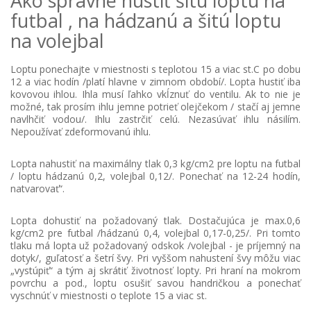
Ako správne hustiť šitú loptu na
futbal , na hádzanú a šitú loptu
na volejbal
Loptu ponechajte v miestnosti s teplotou 15 a viac st.C po dobu
12 a viac hodín /platí hlavne v zimnom období/. Lopta hustiť iba
kovovou ihlou. Ihla musí ľahko vkĺznuť do ventilu. Ak to nie je
možné, tak prosím ihlu jemne potrieť olejčekom / stačí aj jemne
navlhčiť vodou/. Ihlu zastrčiť celú. Nezasúvať ihlu násilím.
Nepoužívať zdeformovanú ihlu.
Lopta nahustiť na maximálny tlak 0,3 kg/cm2 pre loptu na futbal
/ loptu hádzanú 0,2, volejbal 0,12/. Ponechať na 12-24 hodín,
natvarovať“.
Lopta dohustiť na požadovaný tlak. Dostačujúca je max.0,6
kg/cm2 pre futbal /hádzanú 0,4, volejbal 0,17-0,25/. Pri tomto
tlaku má lopta už požadovaný odskok /volejbal - je príjemný na
dotyk/, guľatosť a šetrí švy. Pri vyššom nahustení švy môžu viac
„vystúpiť“ a tým aj skrátiť životnosť lopty. Pri hraní na mokrom
povrchu a pod., loptu osušiť savou handričkou a ponechať
vyschnúť v miestnosti o teplote 15 a viac st.