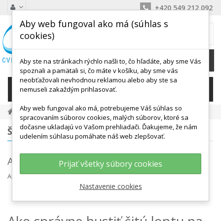
+420 549 212 092
Aby web fungoval ako má (súhlas s
MÔJ KOŠÍK
cookies)
0
Ks /
0,00 €
Aby ste na stránkach rýchlo našli to, čo hľadáte, aby sme Vás
spoznali a pamätali si, čo máte v košíku, aby sme vás
neobťažovali nevhodnou reklamou alebo aby ste sa
KATEGÓRIE
nemuseli zakaždým prihlasovať.
Aby web fungoval ako má, potrebujeme Váš súhlas so
Novinky Z Blogu
Ako Hustiť Šité Lopty
spracovaním súborov cookies, malých súborov, ktoré sa
dočasne ukladajú vo Vašom prehliadači. Ďakujeme, že nám
ŠTÍTKY
udelením súhlasu pomáhate náš web zlepšovať.
Ako hustiť šité lopty
Prijať všetky súbory cookies
Autor
Jan Kopecký
feb 26, 2018
Rôzne
Nastavenie cookies