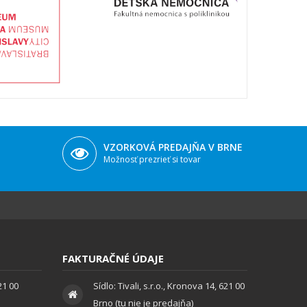
VZORKOVÁ PREDAJŇA V BRNE
Možnosť prezrieť si tovar
FAKTURAČNÉ ÚDAJE
621 00
Sídlo: Tivali, s.r.o., Kronova 14, 621 00
Brno (tu nie je predajňa)