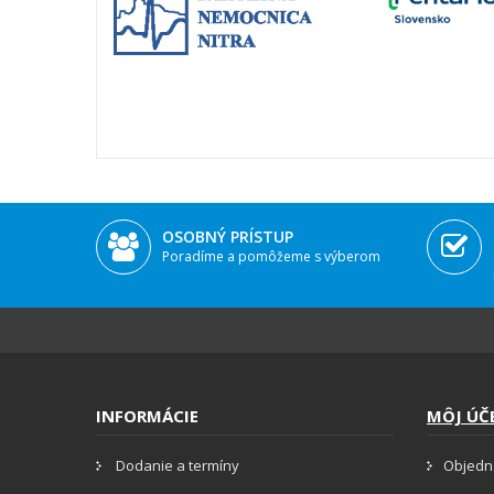
OSOBNÝ PRÍSTUP
Poradíme a pomôžeme s výberom
INFORMÁCIE
MÔJ ÚČ
Dodanie a termíny
Objedn