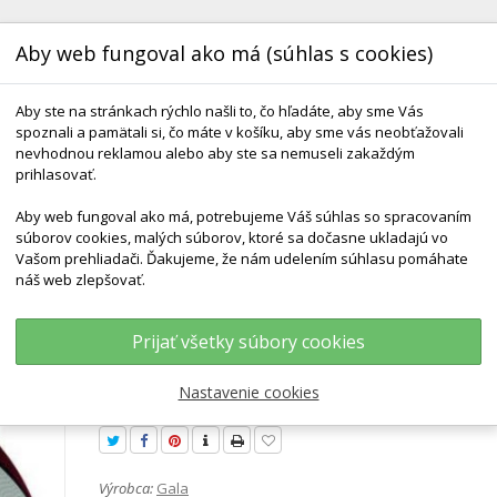
Aby web fungoval ako má (súhlas s cookies)
Aby ste na stránkach rýchlo našli to, čo hľadáte, aby sme Vás
spoznali a pamätali si, čo máte v košíku, aby sme vás neobťažovali
nevhodnou reklamou alebo aby ste sa nemuseli zakaždým
prihlasovať.
Aby web fungoval ako má, potrebujeme Váš súhlas so spracovaním
KONTAKT
DODANIE A TERMÍNY
DARČEKOVÉ 
súborov cookies, malých súborov, ktoré sa dočasne ukladajú vo
Vašom prehliadači. Ďakujeme, že nám udelením súhlasu pomáhate
náš web zlepšovať.
etbal
Lopta Basketbalová Gala Harlem 5 Gumová Farebná
Prijať všetky súbory cookies
Lopta basketbalová Gala Harl
gumová farebná
Nastavenie cookies
Výrobca:
Gala