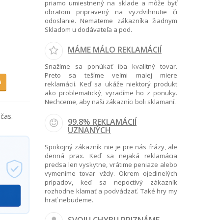
priamo umiestnený na sklade a môže byť
obratom pripravený na vyzdvihnutie či
odoslanie. Nemateme zákazníka žiadnym
Skladom u dodávateľa a pod.
MÁME MÁLO REKLAMÁCIÍ
Snažíme sa ponúkať iba kvalitný tovar.
Preto sa tešíme veľmi malej miere
a
reklamácií. Keď sa ukáže niektorý produkt
ako problematický, vyradíme ho z ponuky.
Nechceme, aby naši zákazníci boli sklamaní.
čas.
99.8% REKLAMÁCIÍ
UZNANÝCH
Spokojný zákazník nie je pre nás frázy, ale
denná prax. Keď sa nejaká reklamácia
predsa len vyskytne, vrátime peniaze alebo
vymeníme tovar vždy. Okrem ojedinelých
prípadov, keď sa nepoctivý zákazník
rozhodne klamať a podvádzať. Také hry my
hrať nebudeme.