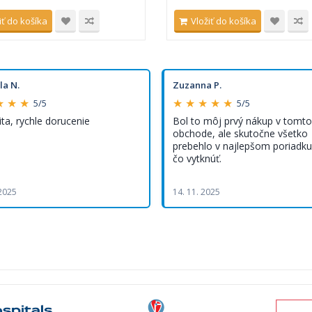
iť do košíka
Vložiť do košíka
la N.
Zuzanna P.
★ ★ ★
★ ★ ★ ★ ★
5/5
5/5
ita, rychle dorucenie
Bol to môj prvý nákup v tomto
obchode, ale skutočne všetko
prebehlo v najlepšom poriadku,
čo vytknúť.
 2025
14. 11. 2025