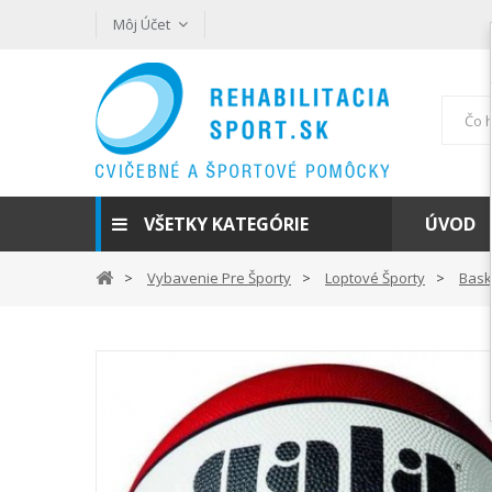
Môj Účet
VŠETKY KATEGÓRIE
ÚVOD
Vybavenie Pre Športy
Loptové Športy
Bask