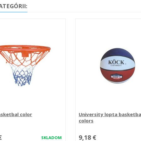
ATEGÓRII:
asketbal color
University lopta basketba
colors
€
9,18 €
SKLADOM