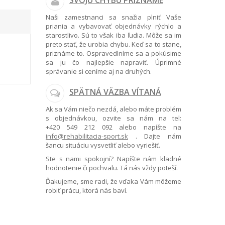
SVOJU CHYBU PRIZNÁME
Naši zamestnanci sa snažia plniť Vaše
priania a vybavovať objednávky rýchlo a
starostlivo. Sú to však iba ľudia. Môže sa im
preto stať, že urobia chybu. Keď sa to stane,
priznáme to. Ospravedlníme sa a pokúsime
sa ju čo najlepšie napraviť. Úprimné
správanie si ceníme aj na druhých.
SPÄTNÁ VÄZBA VÍTANÁ
Ak sa Vám niečo nezdá, alebo máte problém
s objednávkou, ozvite sa nám na tel:
+420 549 212 092
alebo napíšte na
info@rehabilitacia-sport.sk
. Dajte nám
šancu situáciu vysvetliť alebo vyriešiť.
Ste s nami spokojní? Napíšte nám kladné
hodnotenie či pochvalu. Tá nás vždy poteší.
Ďakujeme, sme radi, že vďaka Vám môžeme
robiť prácu, ktorá nás baví.