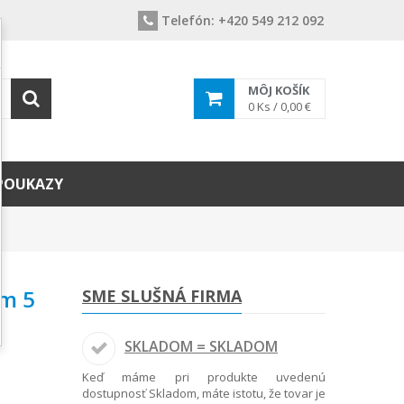
Telefón:
+420 549 212 092
MÔJ KOŠÍK
0
Ks /
0,00 €
POUKAZY
em 5
SME SLUŠNÁ FIRMA
SKLADOM = SKLADOM
Keď máme pri produkte uvedenú
dostupnosť Skladom, máte istotu, že tovar je