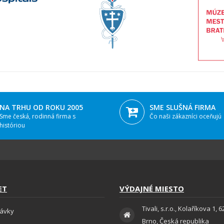
NA TRHU OD ROKU 2005
SME SLUŠNÁ FIRMA
Sme česká, rodinná firma s
Čo naši zákazníci oceňujú
históriou
ET
VÝDAJNÉ MIESTO
Tivali, s.r.o., Kolaříkova 1, 
ávky
Brno, Česká republika