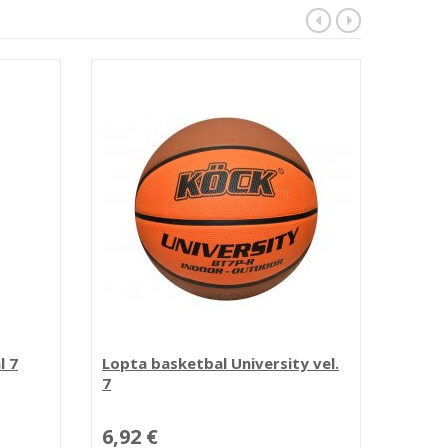
l 7
Lopta basketbal University vel.
Doska
7
6,92 €
62,2