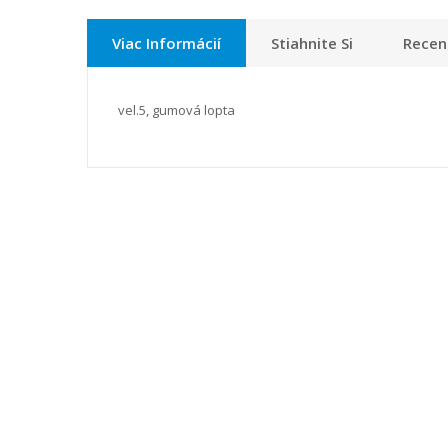
Viac Informácií
Stiahnite Si
Recenz
vel.5, gumová lopta