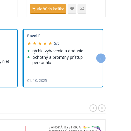
Vložiť do košíka
Vlo
Pavol F.
Olha R.
★ ★ ★ ★ ★
★ ★ ★ 
5/5
rýchle vybavenie a dodanie
Rýchlo
rýchle 
ochotný a promtný prístup
›
 niet
personálu
Kvalitn
Rýchlo vy
doručenie
01. 10. 2025
05. 08. 202