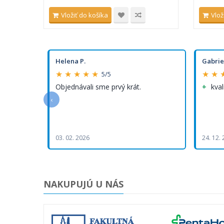
Vložiť do košíka
Vlož
Helena P.
Gabrie
★ ★ ★ ★ ★
★ ★ 
5/5
Objednávali sme prvý krát.
kval
‹
03. 02. 2026
24. 12.
NAKUPUJÚ U NÁS