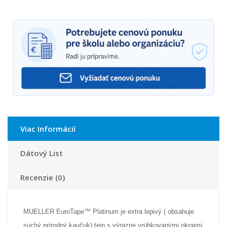
Viac Informácií
Dátový List
Recenzie (0)
MUELLER EuroTape™ Platinum je extra lepivý (
obsahuje
suchý prírodný kaučuk)
tejp s výrazne vrúbkovanými okrajmi