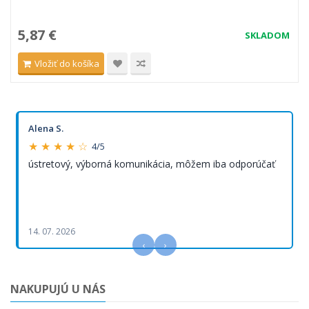
5,87 €
SKLADOM
Vložiť do košíka
Alena S.
★ ★ ★ ★ ☆
4/5
ústretový, výborná komunikácia, môžem iba odporúčať
14. 07. 2026
‹
›
NAKUPUJÚ U NÁS