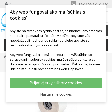
+420 549 212 092
Aby web fungoval ako má (súhlas s
MÔJ KOŠÍK
cookies)
0
Ks /
0,00 €
Aby ste na stránkach rýchlo našli to, čo hľadáte, aby sme Vás
spoznali a pamätali si, čo máte v košíku, aby sme vás
neobťažovali nevhodnou reklamou alebo aby ste sa
KATEGÓRIE
nemuseli zakaždým prihlasovať.
Aby web fungoval ako má, potrebujeme Váš súhlas so
Masážne A Relax Pomôcky
Tejpovanie
spracovaním súborov cookies, malých súborov, ktoré sa
Fixačné Tejpovanie
Fixačné Tejpy
dočasne ukladajú vo Vašom prehliadači. Ďakujeme, že nám
MUELLER EuroTape™ Platinum, Fixačná Tejpovacia Páska 2,5cm
udelením súhlasu pomáhate náš web zlepšovať.
Prijať všetky súbory cookies
Nastavenie cookies