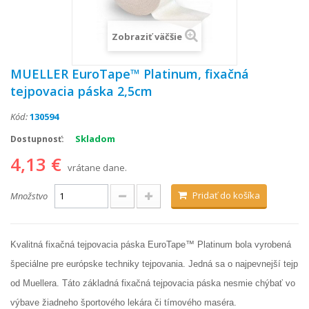
Zobraziť väčšie
MUELLER EuroTape™ Platinum, fixačná
tejpovacia páska 2,5cm
Kód:
130594
Skladom
Dostupnosť:
4,13 €
vrátane dane.
Pridať do košíka
Množstvo
Kvalitná fixačná tejpovacia páska EuroTape™ Platinum bola vyrobená
špeciálne pre európske techniky tejpovania. Jedná sa o najpevnejší tejp
od Muellera. Táto základná fixačná tejpovacia páska nesmie chýbať vo
výbave žiadneho športového lekára či tímového maséra.