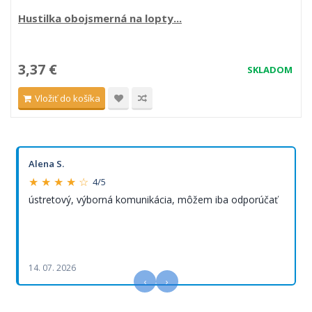
Hustilka obojsmerná na lopty...
3,37 €
SKLADOM
Vložiť do košíka
Alena S.
★ ★ ★ ★ ☆
4/5
ústretový, výborná komunikácia, môžem iba odporúčať
14. 07. 2026
‹
›