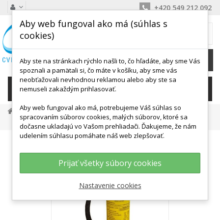
+420 549 212 092
Aby web fungoval ako má (súhlas s
MÔJ KOŠÍK
cookies)
0
Ks /
0,00 €
Aby ste na stránkach rýchlo našli to, čo hľadáte, aby sme Vás
spoznali a pamätali si, čo máte v košíku, aby sme vás
neobťažovali nevhodnou reklamou alebo aby ste sa
KATEGÓRIE
nemuseli zakaždým prihlasovať.
Aby web fungoval ako má, potrebujeme Váš súhlas so
Gymnastické Lopty
Doplnky K Loptám
spracovaním súborov cookies, malých súborov, ktoré sa
Hustilky, Pumpičky
Hustilka BIG Valec 3000 Ccm
dočasne ukladajú vo Vašom prehliadači. Ďakujeme, že nám
udelením súhlasu pomáhate náš web zlepšovať.
Prijať všetky súbory cookies
Nastavenie cookies