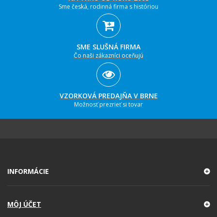
Sme česká, rodinná firma s históriou
SME SLUŠNÁ FIRMA
Čo naši zákazníci oceňujú
VZORKOVÁ PREDAJŇA V BRNE
Možnosť prezrieť si tovar
INFORMÁCIE
MÔJ ÚČET