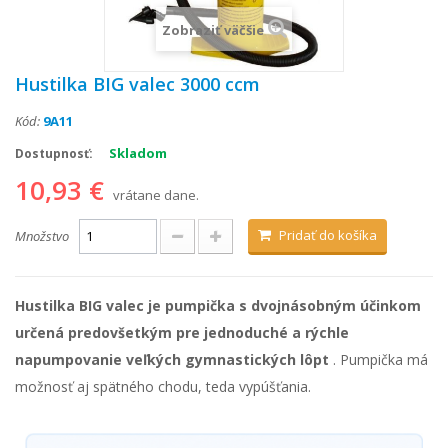
Zobraziť väčšie
Hustilka BIG valec 3000 ccm
Kód:
9A11
Skladom
Dostupnosť:
10,93 €
vrátane dane.
Pridať do košíka
Množstvo
Hustilka BIG valec je pumpička s dvojnásobným účinkom
určená predovšetkým pre jednoduché a rýchle
napumpovanie veľkých gymnastických lôpt
. Pumpička má
možnosť aj spätného chodu, teda vypúšťania.