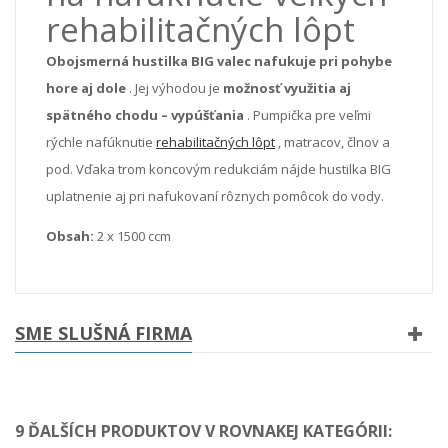
rehabilitačných lôpt
Obojsmerná hustilka BIG valec nafukuje pri pohybe
hore aj dole
. Jej výhodou je
možnosť využitia aj
spätného chodu – vypúšťania
. Pumpička pre veľmi
rýchle nafúknutie
rehabilitačných lôpt
, matracov, člnov a
pod. Vďaka trom koncovým redukciám nájde hustilka BIG
uplatnenie aj pri nafukovaní rôznych pomôcok do vody.
Obsah:
2 x 1500 ccm
SME SLUŠNÁ FIRMA
9 ĎALŠÍCH PRODUKTOV V ROVNAKEJ KATEGÓRII: