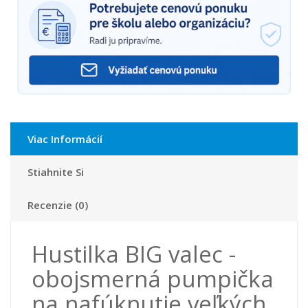
Viac Informácií
Stiahnite Si
Recenzie (0)
Hustilka BIG valec -
obojsmerná pumpička
na nafúknutie veľkých