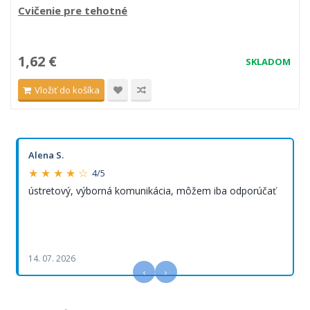
Cvičenie pre tehotné
1,62 €
SKLADOM
Vložiť do košíka
Alena S.
★ ★ ★ ★ ☆
4/5
ústretový, výborná komunikácia, môžem iba odporúčať
14. 07. 2026
‹
›