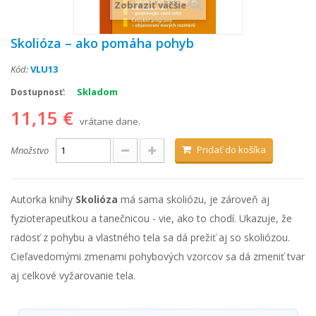
Zobraziť väčšie
Skolióza – ako pomáha pohyb
Kód:
VLU13
Skladom
Dostupnosť:
11,15 €
vrátane dane.
Pridať do košíka
Množstvo
Autorka knihy
Skolióza
má sama skoliózu, je zároveň aj
fyzioterapeutkou a tanečnicou - vie, ako to chodí. Ukazuje, že
radosť z pohybu a vlastného tela sa dá prežiť aj so skoliózou.
Cieľavedomými zmenami pohybových vzorcov sa dá zmeniť tvar
aj celkové vyžarovanie tela.