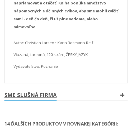
napriamovať a otáčať. Kniha ponúka množstvo
nápomocných a účinných cvikov, aby sme mohli cvičiť
sami - deň čo deň, či už plne vedome, alebo
mimovoľne.
Autor: Christian Larsen • Karin Rosmann-Reif
Viazaná, farebná, 120 strán , ČESKÝ JAZYK
Vydavateľstvo: Poznanie
SME SLUŠNÁ FIRMA
14 ĎALŠÍCH PRODUKTOV V ROVNAKEJ KATEGÓRII: