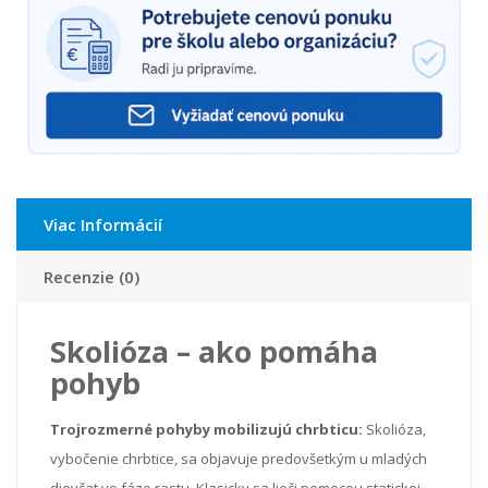
Viac Informácií
Recenzie (0)
Skolióza – ako pomáha
pohyb
Trojrozmerné pohyby mobilizujú chrbticu:
Skolióza,
vybočenie chrbtice, sa objavuje predovšetkým u mladých
dievčat vo fáze rastu. Klasicky sa lieči pomocou statickej