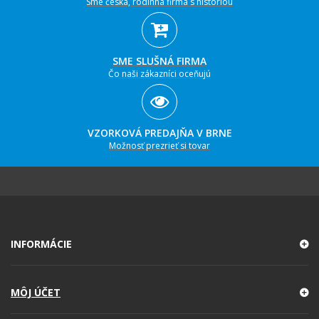
Sme česká, rodinná firma s históriou
SME SLUŠNÁ FIRMA
Čo naši zákazníci oceňujú
VZORKOVÁ PREDAJŇA V BRNE
Možnosť prezrieť si tovar
INFORMÁCIE
MÔJ ÚČET