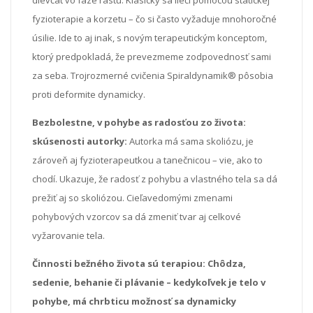
fyzioterapie a korzetu – čo si často vyžaduje mnohoročné
úsilie. Ide to aj inak, s novým terapeutickým konceptom,
ktorý predpokladá, že prevezmeme zodpovednosť sami
za seba. Trojrozmerné cvičenia Spiraldynamik® pôsobia
proti deformite dynamicky.
Bezbolestne, v pohybe as radosťou zo života:
skúsenosti autorky:
Autorka má sama skoliózu, je
zároveň aj fyzioterapeutkou a tanečnicou – vie, ako to
chodí. Ukazuje, že radosť z pohybu a vlastného tela sa dá
prežiť aj so skoliózou. Cieľavedomými zmenami
pohybových vzorcov sa dá zmeniť tvar aj celkové
vyžarovanie tela.
Činnosti bežného života sú terapiou:
Chôdza,
sedenie, behanie či plávanie – kedykoľvek je telo v
pohybe, má chrbticu možnosť sa dynamicky