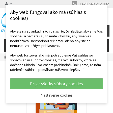
+420 549 212 092
Aby web fungoval ako má (súhlas s
MÔJ KOŠÍK
cookies)
0
Ks /
0,00 €
Aby ste na stránkach rýchlo našli to, čo hľadáte, aby sme Vás
spoznali a pamätali si, čo máte v košíku, aby sme vás
neobťažovali nevhodnou reklamou alebo aby ste sa
KATEGÓRIE
nemuseli zakaždým prihlasovať.
Aby web fungoval ako má, potrebujeme Váš súhlas so
Knihy, DVD O Cvičení
Skolióza – Ako Pomáha Pohyb
spracovaním súborov cookies, malých súborov, ktoré sa
dočasne ukladajú vo Vašom prehliadači. Ďakujeme, že nám
udelením súhlasu pomáhate náš web zlepšovať.
Prijať všetky súbory cookies
Nastavenie cookies