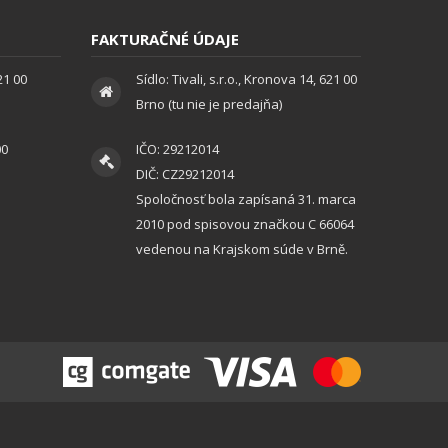
FAKTURAČNÉ ÚDAJE
621 00
Sídlo: Tivali, s.r.o., Kronova 14, 621 00
Brno (tu nie je predajňa)
00
IČO: 29212014
DIČ: CZ29212014
Spoločnosť bola zapísaná 31. marca
2010 pod spisovou značkou C 66064
vedenou na Krajskom súde v Brně.