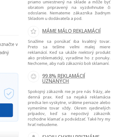
priamo umiestnený na sklade a môže byť
obratom pripravený na vyzdvihnutie či
odoslanie. Nemateme zákazníka žiadnym
Skladom u dodávateľa a pod.
MÁME MÁLO REKLAMÁCIÍ
Snažíme sa ponúkať iba kvalitný tovar.
označte v
Preto sa tešíme veľmi malej miere
radný
reklamácií. Keď sa ukáže niektorý produkt
ako problematický, vyradíme ho z ponuky.
Nechceme, aby naši zákazníci boli sklamaní.
99.8% REKLAMÁCIÍ
UZNANÝCH
Spokojný zákazník nie je pre nás frázy, ale
denná prax. Keď sa nejaká reklamácia
predsa len vyskytne, vrátime peniaze alebo
vymeníme tovar vždy. Okrem ojedinelých
prípadov, keď sa nepoctivý zákazník
rozhodne klamať a podvádzať. Také hry my
hrať nebudeme.