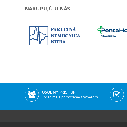
NAKUPUJÚ U NÁS
OSOBNÝ PRÍSTUP
Poradíme a pomôžeme s výberom