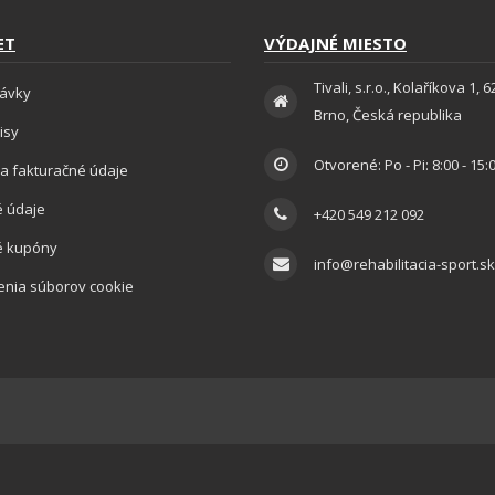
ET
VÝDAJNÉ MIESTO
Tivali, s.r.o., Kolaříkova 1, 
ávky
Brno, Česká republika
isy
Otvorené: Po - Pi: 8:00 - 15:
a fakturačné údaje
 údaje
+420 549 212 092
é kupóny
info@rehabilitacia-sport.sk
enia súborov cookie