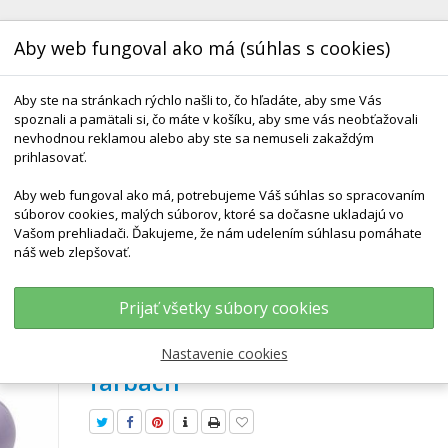
Aby web fungoval ako má (súhlas s cookies)
Aby ste na stránkach rýchlo našli to, čo hľadáte, aby sme Vás
spoznali a pamätali si, čo máte v košíku, aby sme vás neobťažovali
nevhodnou reklamou alebo aby ste sa nemuseli zakaždým
prihlasovať.
Aby web fungoval ako má, potrebujeme Váš súhlas so spracovaním
KONTAKT
DODANIE A TERMÍNY
DARČEKOVÉ 
súborov cookies, malých súborov, ktoré sa dočasne ukladajú vo
Vašom prehliadači. Ďakujeme, že nám udelením súhlasu pomáhate
náš web zlepšovať.
Lopta Moderná Gymnastika MG Standard - Dve Veľkosti V Rôznych Farb
Prijať všetky súbory cookies
Lopta moderná gymnastika M
Standard - dve veľkosti v rôzn
Nastavenie cookies
farbách