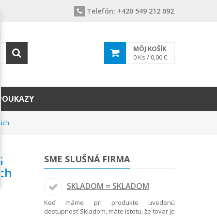
Telefón:
+420 549 212 092
MÔJ KOŠÍK
0
Ks /
0,00 €
POUKAZY
ách
G
SME SLUŠNÁ FIRMA
ych
SKLADOM = SKLADOM
Keď máme pri produkte uvedenú
dostupnosť Skladom, máte istotu, že tovar je