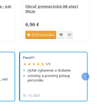
 - pár
Obruč gymnastická AB plast
Obruč
90cm
85cm
6,96 €
6,53
Vložiť do košíka
Vlo
Pavol F.
Olha R.
★ ★ ★ ★ ★
★ ★ ★ 
5/5
rýchle vybavenie a dodanie
Rýchlo
rýchle 
ochotný a promtný prístup
›
 niet
personálu
Kvalitn
Rýchlo vy
doručenie
01. 10. 2025
05. 08. 202