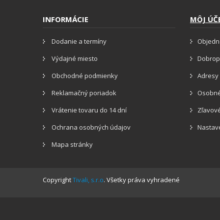
INFORMÁCIE
MÔJ ÚČ
Dodanie a termíny
Objedn
Výdajné miesto
Dobrop
Obchodné podmienky
Adresy 
Reklamačný poriadok
Osobné
Vrátenie tovaru do 14 dní
Zľavov
Ochrana osobných údajov
Nastav
Mapa stránky
Copyright
Tivali, s.r.o
. Všetky práva vyhradené