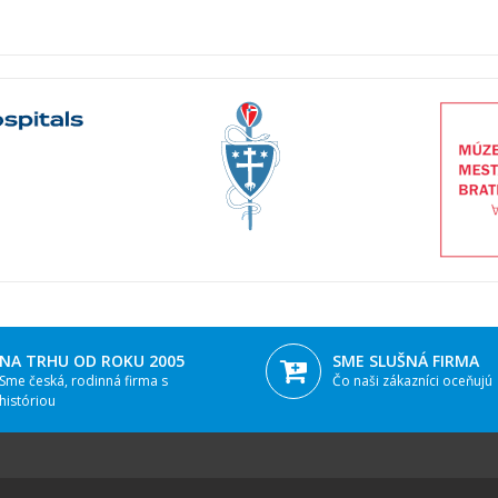
NA TRHU OD ROKU 2005
SME SLUŠNÁ FIRMA
Sme česká, rodinná firma s
Čo naši zákazníci oceňujú
históriou