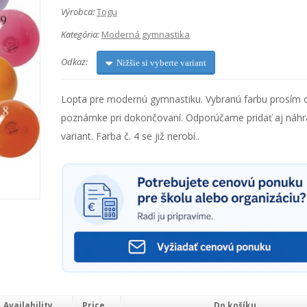
Výrobca:
Togu
Kategória:
Moderná gymnastika
Odkaz:
Nižšie si vyberte variant
Lopta pre modernú gymnastiku. Vybranú farbu prosím 
poznámke pri dokončovaní. Odporúčame pridať aj náh
variant. Farba č. 4 se již nerobí..
Availability
Price
Do košíku