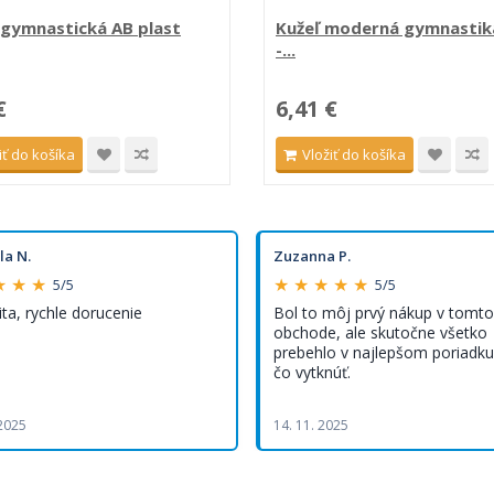
gymnastická AB plast
Kužeľ moderná gymnastika
-...
€
6,41 €
iť do košíka
Vložiť do košíka
la N.
Zuzanna P.
★ ★ ★
★ ★ ★ ★ ★
5/5
5/5
ita, rychle dorucenie
Bol to môj prvý nákup v tomto
obchode, ale skutočne všetko
prebehlo v najlepšom poriadku,
čo vytknúť.
 2025
14. 11. 2025