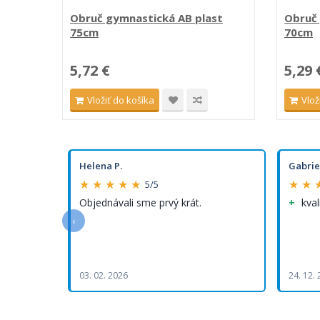
Obruč gymnastická AB plast
Obruč 
75cm
70cm
5,72 €
5,29 
Vložiť do košíka
Vlož
Helena P.
Gabrie
★ ★ ★ ★ ★
★ ★ 
5/5
Objednávali sme prvý krát.
kval
‹
03. 02. 2026
24. 12.