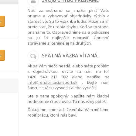
SVOJU CHYBU PRIZNÁME
Naši zamestnanci sa snažia plniť Vaše
priania a vybavovať objednávky rýchlo a
u
starostlivo. Sú to však iba ľudia. Môže sa im
preto stať, že urobia chybu. Keď sa to stane,
priznáme to. Ospravedlníme sa a pokúsime
sa ju čo najlepšie napraviť. Úprimné
správanie si ceníme aj na druhých.
u
SPÄTNÁ VÄZBA VÍTANÁ
Ak sa Vám niečo nezdá, alebo máte problém
s objednávkou, ozvite sa nám na tel:
+420 549 212 092
alebo napíšte na
info@rehabilitacia-sport.sk
. Dajte nám
šancu situáciu vysvetliť alebo vyriešiť.
Ste s nami spokojní? Napíšte nám kladné
hodnotenie či pochvalu. Tá nás vždy poteší.
Ďakujeme, sme radi, že vďaka Vám môžeme
robiť prácu, ktorá nás baví.