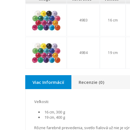
49B3
16 cm
49B4
19 cm
Viac Informácií
Recenzie (0)
Veľkosti:
16 cm, 300 g
19 cm, 400 g
Rôzne farebné prevedenia, svetlo fialová už nie je 