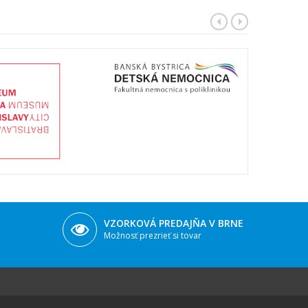
VZORKOVÁ PREDAJŇA V BRNE
Možnosť prezrieť si tovar