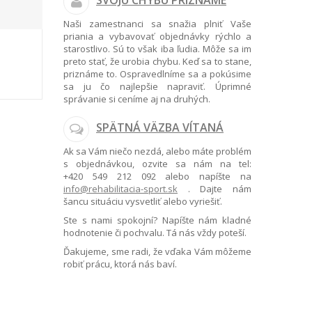
SVOJU CHYBU PRIZNÁME
Naši zamestnanci sa snažia plniť Vaše
priania a vybavovať objednávky rýchlo a
starostlivo. Sú to však iba ľudia. Môže sa im
preto stať, že urobia chybu. Keď sa to stane,
priznáme to. Ospravedlníme sa a pokúsime
sa ju čo najlepšie napraviť. Úprimné
správanie si ceníme aj na druhých.
SPÄTNÁ VÄZBA VÍTANÁ
Ak sa Vám niečo nezdá, alebo máte problém
s objednávkou, ozvite sa nám na tel:
+420 549 212 092
alebo napíšte na
info@rehabilitacia-sport.sk
. Dajte nám
šancu situáciu vysvetliť alebo vyriešiť.
Ste s nami spokojní? Napíšte nám kladné
hodnotenie či pochvalu. Tá nás vždy poteší.
Ďakujeme, sme radi, že vďaka Vám môžeme
robiť prácu, ktorá nás baví.