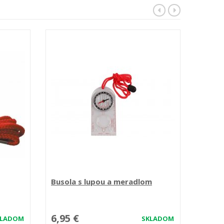
Busola s lupou a meradlom
Pásmo
6,95 €
19,1
KLADOM
SKLADOM