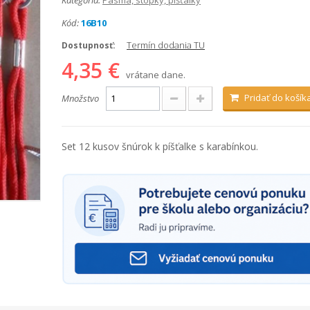
Kategória:
Pásma, stopky, píšťalky
Kód:
16B10
Termín dodania TU
Dostupnosť:
4,35 €
vrátane dane.
Pridať do košík
Množstvo
Set 12 kusov šnúrok k píšťalke s karabínkou.