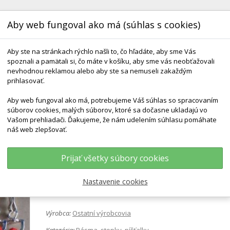
Aby web fungoval ako má (súhlas s cookies)
Aby ste na stránkach rýchlo našli to, čo hľadáte, aby sme Vás
spoznali a pamätali si, čo máte v košíku, aby sme vás neobťažovali
nevhodnou reklamou alebo aby ste sa nemuseli zakaždým
prihlasovať.
Aby web fungoval ako má, potrebujeme Váš súhlas so spracovaním
KONTAKT
DODANIE A TERMÍNY
DARČEKOVÉ 
súborov cookies, malých súborov, ktoré sa dočasne ukladajú vo
Vašom prehliadači. Ďakujeme, že nám udelením súhlasu pomáhate
náš web zlepšovať.
y, Píšťalky
Šnúrka K Píšťalke Set 12ks Color
Prijať všetky súbory cookies
Šnúrka k píšťalke set 12ks colo
Nastavenie cookies
Výrobca:
Ostatní výrobcovia