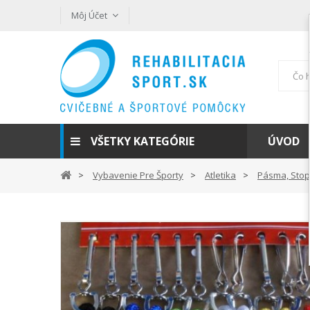
Môj Účet
VŠETKY KATEGÓRIE
ÚVOD
Vybavenie Pre Športy
Atletika
Pásma, Stopk