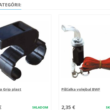
ATEGÓRII:
ka Grip plast
Píšťalka volejbal BWF
€
2,35 €
SKLADOM
S