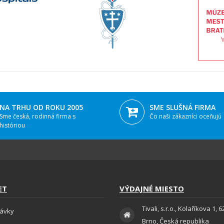
NA TRHU OD ROKU 2005
SME SLUŠNÁ FIRMA
Sme česká, rodinná firma s
Čo naši zákazníci oceňujú
históriou
ET
VÝDAJNÉ MIESTO
Tivali, s.r.o., Kolaříkova 1, 
ávky
Brno, Česká republika