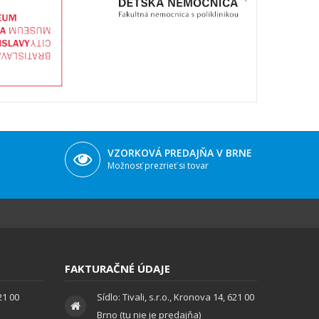
VZORKOVÁ PREDAJŇA V BRNE
Možnosť prezrieť si tovar
FAKTURAČNÉ ÚDAJE
621 00
Sídlo: Tivali, s.r.o., Kronova 14, 621 00
Brno (tu nie je predajňa)