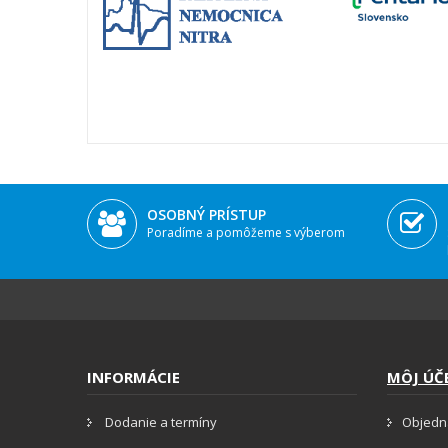
OSOBNÝ PRÍSTUP
Poradíme a pomôžeme s výberom
INFORMÁCIE
MÔJ ÚČ
Dodanie a termíny
Objedn