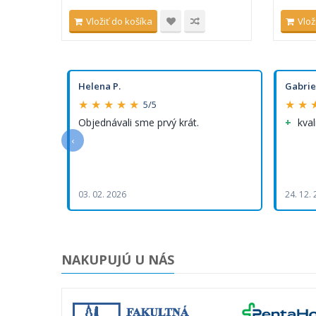
Vložiť do košíka
Vlož
Helena P.
Gabrie
★ ★ ★ ★ ★
★ ★ 
5/5
Objednávali sme prvý krát.
kval
‹
03. 02. 2026
24. 12.
NAKUPUJÚ U NÁS