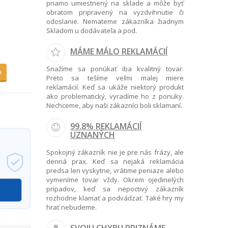
priamo umiestnený na sklade a môže byť
obratom pripravený na vyzdvihnutie či
odoslanie. Nemateme zákazníka žiadnym
Skladom u dodávateľa a pod.
MÁME MÁLO REKLAMÁCIÍ
Snažíme sa ponúkať iba kvalitný tovar.
a
Preto sa tešíme veľmi malej miere
reklamácií. Keď sa ukáže niektorý produkt
ako problematický, vyradíme ho z ponuky.
Nechceme, aby naši zákazníci boli sklamaní.
99.8% REKLAMÁCIÍ
UZNANÝCH
Spokojný zákazník nie je pre nás frázy, ale
denná prax. Keď sa nejaká reklamácia
predsa len vyskytne, vrátime peniaze alebo
vymeníme tovar vždy. Okrem ojedinelých
prípadov, keď sa nepoctivý zákazník
rozhodne klamať a podvádzať. Také hry my
hrať nebudeme.