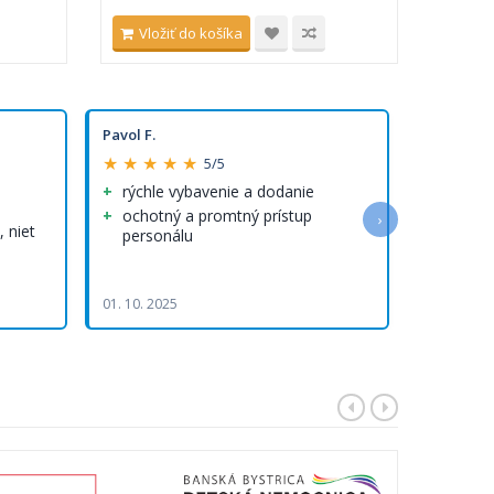
Vložiť do košíka
Vlo
Pavol F.
Olha R.
★ ★ ★ ★ ★
★ ★ ★ 
5/5
rýchle vybavenie a dodanie
Rýchlo
rýchle 
ochotný a promtný prístup
›
 niet
personálu
Kvalitn
Rýchlo vy
doručenie
01. 10. 2025
05. 08. 202