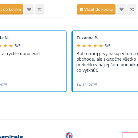
iť do košíka
Vložiť do košíka
la N.
Zuzanna P.
★ ★ ★
★ ★ ★ ★ ★
5/5
5/5
ita, rychle dorucenie
Bol to môj prvý nákup v tomto
obchode, ale skutočne všetko
prebehlo v najlepšom poriadku,
čo vytknúť.
 2025
14. 11. 2025