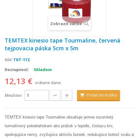
Zobraziť väčšie
TEMTEX kinesio tape Tourmaline, červená
tejpovacia páska 5cm x 5m
Kód:
TKT-112
Skladom
Dostupnosť:
12,13 €
vrátane dane.
Pridať do košíka
Množstvo
TEMTEX kinesio tape Tourmaline obsahuje jemne rozomletý
turmalínový polodrahokam ako prášok v lepidle, čistiacu krv,
upokojujúce nervy, zvyšujúce aktivitu buniek, redukujúce bolesť svalu a