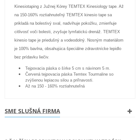
Kinesiotaping z Južnej Kórey TEMTEX Kinesiology tape. Až
na 150-160% roztiahnuteľný TEMTEX kinesio tape sa
prikladá na bolestivý sval, nadvihuje pokožku, zmierňuje
citlivosť voči bolesti, zvyšuje lymfatickú drenáž. TEMTEX
kinesio tape je priedušný a vodeodolný. Nosným materiálom
je 100% bavlna, obsahujúca špeciálne zdravotnícke lepidlo
bez prídavku liečiv.
Tejpovacia páska o šírke 5 cm s návinom 5 m.
Červená tejpovacia páska Temtex Tourmaline so
zvýšenou lepiacou silou a priľnavosti.
Až na 150 - 160% roztiahnuteľná
SME SLUŠNÁ FIRMA