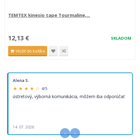
TEMTEX kinesio tape Tourmaline,...
12,13 €
SKLADOM
Vložiť do košíka
Alena S.
★ ★ ★ ★ ☆
4/5
ústretový, výborná komunikácia, môžem iba odporúčať
14. 07. 2026
‹
›