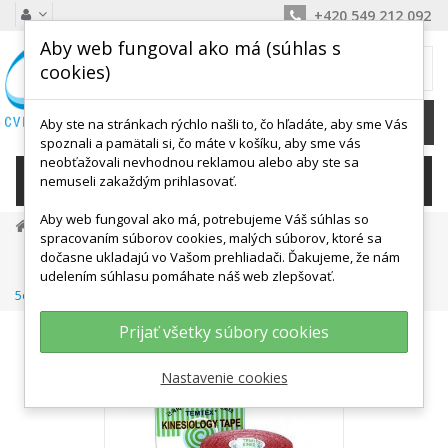
+420 549 212 092
Aby web fungoval ako má (súhlas s
MÔJ KOŠÍK
cookies)
0
Ks /
0,00 €
Aby ste na stránkach rýchlo našli to, čo hľadáte, aby sme Vás
spoznali a pamätali si, čo máte v košíku, aby sme vás
neobťažovali nevhodnou reklamou alebo aby ste sa
KATEGÓRIE
nemuseli zakaždým prihlasovať.
Aby web fungoval ako má, potrebujeme Váš súhlas so
Masážne A Relax Pomôcky
Tejpovanie
spracovaním súborov cookies, malých súborov, ktoré sa
Temtex Kinesiology Tape
TEMTEX TOURMALINE 5 Cm
dočasne ukladajú vo Vašom prehliadači. Ďakujeme, že nám
TEMTEX Kinesio Tape Tourmaline, Červená Tejpovacia Páska
udelením súhlasu pomáhate náš web zlepšovať.
5cm X 5m
Prijať všetky súbory cookies
Nastavenie cookies