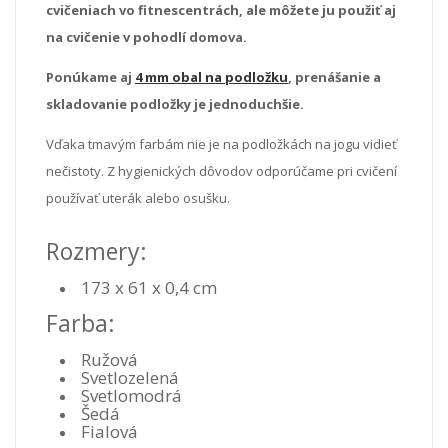
cvičeniach vo fitnescentrách, ale môžete ju použiť aj
na cvičenie v pohodlí domova.
Ponúkame aj
4 mm obal na podložku
, prenášanie a
skladovanie podložky je jednoduchšie.
Vďaka tmavým farbám nie je na podložkách na jogu vidieť
nečistoty. Z hygienických dôvodov odporúčame pri cvičení
používať uterák alebo osušku.
Rozmery:
173 x 61 x 0,4 cm
Farba:
Ružová
Svetlozelená
Svetlomodrá
Šedá
Fialová