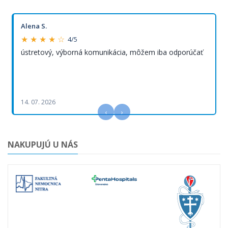
Alena S.
★ ★ ★ ★ ☆
4/5
ústretový, výborná komunikácia, môžem iba odporúčať
14. 07. 2026
‹
›
NAKUPUJÚ U NÁS