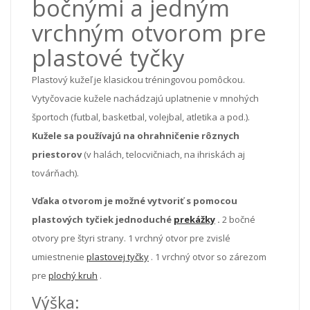
bočnými a jedným
vrchným otvorom pre
plastové tyčky
Plastový kužeľ je klasickou tréningovou pomôckou.
Vytyčovacie kužele nachádzajú uplatnenie v mnohých
športoch (futbal, basketbal, volejbal, atletika a pod.).
Kužele sa používajú na ohrahničenie rôznych
priestorov
(v halách, telocvičniach, na ihriskách aj
továrňach).
Vďaka otvorom je možné vytvoriť s pomocou
plastových tyčiek jednoduché
prekážky
.
2 bočné
otvory pre štyri strany. 1 vrchný otvor pre zvislé
umiestnenie
plastovej tyčky
. 1 vrchný otvor so zárezom
pre
plochý kruh
.
Výška: