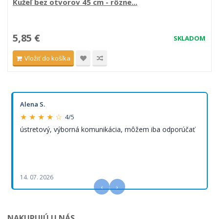
Kužeľ bez otvorov 45 cm - rôzne...
5,85 €
SKLADOM
Vložiť do košíka
Alena S.
★ ★ ★ ★ ☆
4/5
ústretový, výborná komunikácia, môžem iba odporúčať
14. 07. 2026
‹
›
NAKUPUJÚ U NÁS