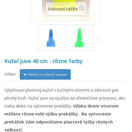
Zobraziť väčšie
Kužeľ Juve 40 cm - rôzne farby
Odkaz:
Nižšie si vyberte variant
Vytyčovací plastový kužeľ s bočnými otvormi a zárezom pre
plochý kruh. Kužeľ Juve sa využíva na ohraničenie priestoru, ako
meta alebo na vytvorenie prekážky.
Vďaka dvom otvorom
môžete rôzne voliť výšku prekážky
.
Na vytvorenie
prekážok Vám odporúčame plastové tyčky rôznych
veľkostí.