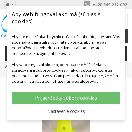
+420 549 212 092
Aby web fungoval ako má (súhlas s
MÔJ KOŠÍK
cookies)
0
Ks /
0,00 €
Aby ste na stránkach rýchlo našli to, čo hľadáte, aby sme Vás
spoznali a pamätali si, čo máte v košíku, aby sme vás
neobťažovali nevhodnou reklamou alebo aby ste sa
KATEGÓRIE
nemuseli zakaždým prihlasovať.
Aby web fungoval ako má, potrebujeme Váš súhlas so
Tréningové Potreby
Kužele, Bloky, Méty
spracovaním súborov cookies, malých súborov, ktoré sa
Kužeľ Juve 40 Cm - Rôzne Farby
dočasne ukladajú vo Vašom prehliadači. Ďakujeme, že nám
udelením súhlasu pomáhate náš web zlepšovať.
Prijať všetky súbory cookies
Nastavenie cookies