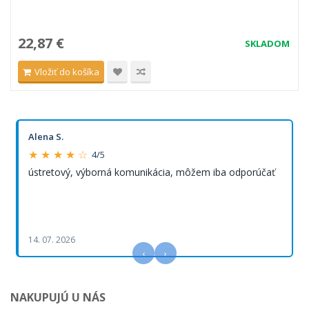
22,87 €
SKLADOM
Vložiť do košíka
Alena S.
★ ★ ★ ★ ☆
4/5
ústretový, výborná komunikácia, môžem iba odporúčať
14. 07. 2026
‹
›
NAKUPUJÚ U NÁS