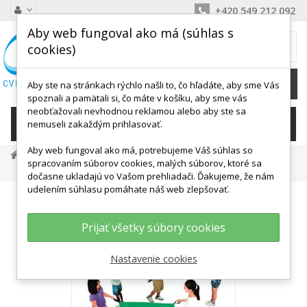
+420 549 212 092
Aby web fungoval ako má (súhlas s
MÔJ KOŠÍK
cookies)
0
Ks /
0,00 €
Aby ste na stránkach rýchlo našli to, čo hľadáte, aby sme Vás
spoznali a pamätali si, čo máte v košíku, aby sme vás
neobťažovali nevhodnou reklamou alebo aby ste sa
KATEGÓRIE
nemuseli zakaždým prihlasovať.
Aby web fungoval ako má, potrebujeme Váš súhlas so
Detské Aktivity, Didaktika
Hry V Kolektíve
spracovaním súborov cookies, malých súborov, ktoré sa
Látkové Padáky
Set Malých Padákov - 6 Ks 127 X 83 Cm
dočasne ukladajú vo Vašom prehliadači. Ďakujeme, že nám
udelením súhlasu pomáhate náš web zlepšovať.
Prijať všetky súbory cookies
Nastavenie cookies