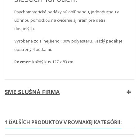
Psychomotorické padáky sú obľúbenou, jednoduchou a
účinnou pomôckou na cvičenie aj hrám pre deti i
dospelých.
Vyrobené zo silnejšieho 100% polyesteru. Každý padák je
opatrený 4 pútkami.
Rozmer:
každý kus 127 x 83 cm
SME SLUŠNÁ FIRMA
1 ĎALŠÍCH PRODUKTOV V ROVNAKEJ KATEGÓRII: