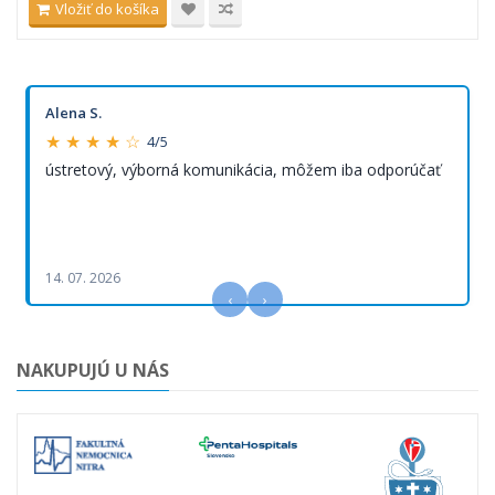
Vložiť do košíka
Alena S.
★ ★ ★ ★ ☆
4/5
ústretový, výborná komunikácia, môžem iba odporúčať
14. 07. 2026
‹
›
NAKUPUJÚ U NÁS