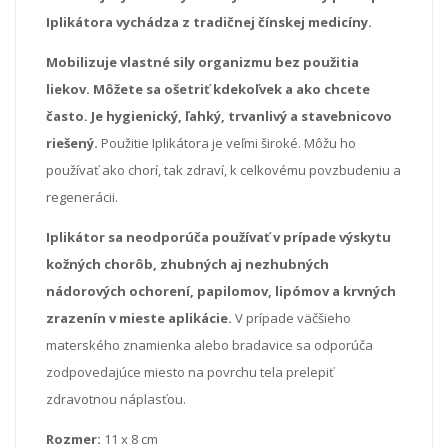
Iplikátora vychádza z tradičnej čínskej medicíny.
Mobilizuje vlastné sily organizmu bez použitia
liekov.
Môžete sa ošetriť kdekoľvek a ako chcete
často. Je hygienický, ľahký, trvanlivý a stavebnicovo
riešený.
Použitie Iplikátora je veľmi široké. Môžu ho
používať ako chorí, tak zdraví, k celkovému povzbudeniu a
regenerácii.
Iplikátor sa neodporúča používať v prípade výskytu
kožných chorôb, zhubných aj nezhubných
nádorových ochorení, papilomov, lipómov a krvných
zrazenín v mieste aplikácie.
V prípade väčšieho
materského znamienka alebo bradavice sa odporúča
zodpovedajúce miesto na povrchu tela prelepiť
zdravotnou náplasťou.
Rozmer:
11 x 8 cm