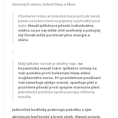
stresových stavov, bolestí hlavy a kĺbov.
Pôsobenie hrotov je bolestivé iba prvých pár minút,
potom sa bolesť mení na príjemný a pohodlný pocit
tepla.
Masáž Iplikátora pôsobí individuálne,
niekto sa po nej môže cítiť uvoľnený a pokojný,
iný človek môže pociťovať plno energie a
elánu.
Malý Iplikátor na tvár je ideálny napr.
na
kozmetickú masáž tváre. Iplikátor určený na
tvár pomáha proti bolestiam hlavy alebo
trojklanného nervu. Pri pravidelnom používaní
tiež zmierňuje výskyt vrások, spevňuje pleť a
pozitívne pôsobí proti spojom starnutia pleti.
Jednoduchá pomôcka využíva princípy reflexnej
masáže.
Jednotlivé bodlinky prekrvujú pokožku a tým
aktivizujú lymfatický a krvný obeh. Hlavný princíp