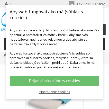
+420 549 212 092
Aby web fungoval ako má (súhlas s
MÔJ KOŠÍK
cookies)
0
Ks /
0,00 €
Aby ste na stránkach rýchlo našli to, čo hľadáte, aby sme Vás
spoznali a pamätali si, čo máte v košíku, aby sme vás
neobťažovali nevhodnou reklamou alebo aby ste sa
KATEGÓRIE
nemuseli zakaždým prihlasovať.
Aby web fungoval ako má, potrebujeme Váš súhlas so
Masážne A Relax Pomôcky
Masážne Podložky, Rohože
spracovaním súborov cookies, malých súborov, ktoré sa
Iplikátor Na Tvár
dočasne ukladajú vo Vašom prehliadači. Ďakujeme, že nám
udelením súhlasu pomáhate náš web zlepšovať.
Prijať všetky súbory cookies
Nastavenie cookies