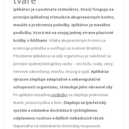
tváre
Iplikátor je v podstate stimulátor, ktorý funguje na
princípe iplikačnej stimulácie akupresúrnych bodov,
masáže a prekrvenia pokožky.
Iplikátor je masážna
podložka, ktorá má na svojej jednej strane plastové
krúžky s ihličkami.
Vďaka akupresúrnym hrotom sa
prekrvuje pokožka a uvoľňujú sa svalové štruktúry.
Pôsobenie Iplikátora na celý organizmus je založené na
princípe spätnej biologickej väzby – cez kožu, svaly, cievy,
nervové zakončenia, miechu, mozog a späť.
Aplikácia
výrazne zlepšuje adaptačné a sebaregulačné
schopnosti organizmu, stimuluje jeho obranné sily
.
Pri aplikácii masážnej
podložky
sa zlepšuje prekrvenie
tkanív, prísun kyslíka a živín.
Zlepšuje sa lymfatický
systém a následne dochádza k rýchlejšiemu
odplaveniu toxínov a ďalších nežiaducich látok.
Napomáha na odstránenie chronickej nespavosti,