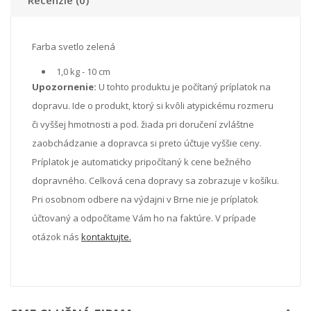
Farba svetlo zelená
1,0 kg - 10 cm
Upozornenie:
U tohto produktu je počítaný príplatok na
dopravu. Ide o produkt, ktorý si kvôli atypickému rozmeru
či vyššej hmotnosti a pod. žiada pri doručení zvláštne
zaobchádzanie a dopravca si preto účtuje vyššie ceny.
Príplatok je automaticky pripočítaný k cene bežného
dopravného. Celková cena dopravy sa zobrazuje v košíku.
Pri osobnom odbere na výdajni v Brne nie je príplatok
účtovaný a odpočítame Vám ho na faktúre. V prípade
otázok nás
kontaktujte.