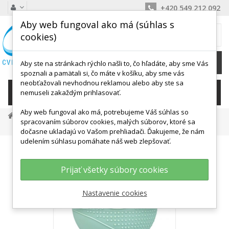
+420 549 212 092
Aby web fungoval ako má (súhlas s
MÔJ KOŠÍK
cookies)
0
Ks /
0,00 €
Aby ste na stránkach rýchlo našli to, čo hľadáte, aby sme Vás
spoznali a pamätali si, čo máte v košíku, aby sme vás
neobťažovali nevhodnou reklamou alebo aby ste sa
KATEGÓRIE
nemuseli zakaždým prihlasovať.
Aby web fungoval ako má, potrebujeme Váš súhlas so
Posilňovanie A Fitness
Činky A Závažia
spracovaním súborov cookies, malých súborov, ktoré sa
Medicinálne Lopty
Toning Ball 1 Kg - 10 Cm
dočasne ukladajú vo Vašom prehliadači. Ďakujeme, že nám
udelením súhlasu pomáhate náš web zlepšovať.
Prijať všetky súbory cookies
Nastavenie cookies