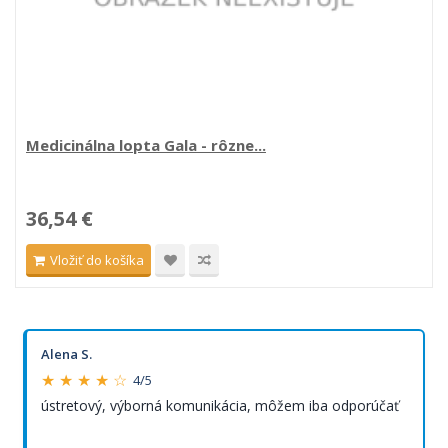
Medicinálna lopta Gala - rôzne...
36,54 €
Vložiť do košíka
Alena S.
★ ★ ★ ★ ☆
4/5
ústretový, výborná komunikácia, môžem iba odporúčať