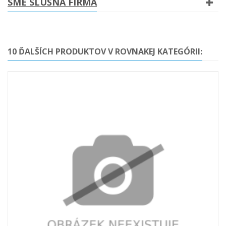
SME SLUŠNÁ FIRMA
10 ĎALŠÍCH PRODUKTOV V ROVNAKEJ KATEGÓRII: