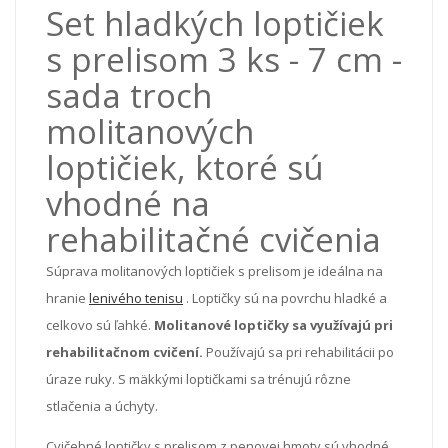
Set hladkých loptičiek
s prelisom 3 ks - 7 cm -
sada troch
molitanových
loptičiek, ktoré sú
vhodné na
rehabilitačné cvičenia
Súprava molitanových loptičiek s prelisom je ideálna na
hranie
lenivého tenisu
. Loptičky sú na povrchu hladké a
celkovo sú ľahké.
Molitanové loptičky sa využívajú pri
rehabilitačnom cvičení.
Používajú sa pri rehabilitácii po
úraze ruky. S mäkkými loptičkami sa trénujú rôzne
stlačenia a úchyty.
Cvičebné loptičky s prelisom z penovej hmoty sú vhodné