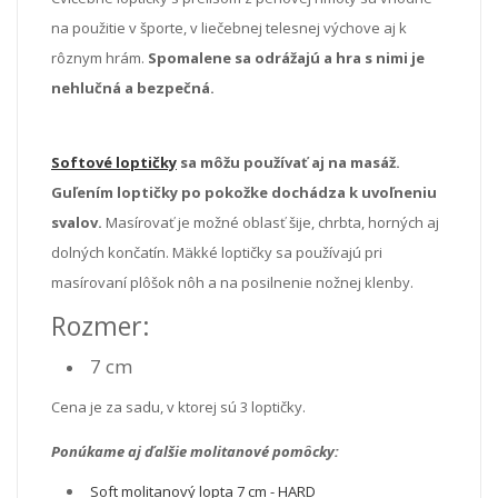
na použitie v športe, v liečebnej telesnej výchove aj k
rôznym hrám.
Spomalene sa odrážajú a hra s nimi je
nehlučná a bezpečná.
Softové loptičky
sa môžu používať aj na masáž.
Guľením loptičky po pokožke dochádza k uvoľneniu
svalov.
Masírovať je možné oblasť šije, chrbta, horných aj
dolných končatín. Mäkké loptičky sa používajú pri
masírovaní plôšok nôh a na posilnenie nožnej klenby.
Rozmer:
7 cm
Cena je za sadu, v ktorej sú 3 loptičky.
Ponúkame aj ďalšie molitanové pomôcky:
Soft molitanový lopta 7 cm - HARD