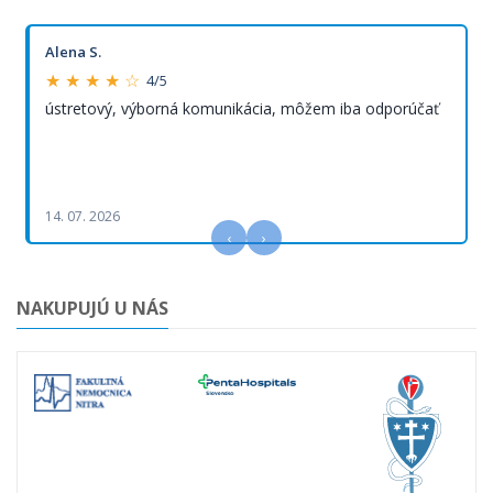
Alena S.
★ ★ ★ ★ ☆
4/5
ústretový, výborná komunikácia, môžem iba odporúčať
14. 07. 2026
‹
›
NAKUPUJÚ U NÁS