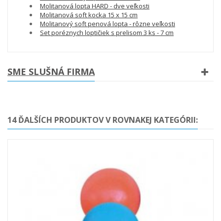
Molitanová lopta HARD - dve veľkosti
Molitanová soft kocka 15 x 15 cm
Molitanový soft penová lopta - rôzne veľkosti
Set poréznych loptičiek s prelisom 3 ks - 7 cm
SME SLUŠNÁ FIRMA
14 ĎALŠÍCH PRODUKTOV V ROVNAKEJ KATEGÓRII: