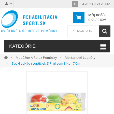
+420 549 212 092
MÔJ KOŠÍK
0
Ks /
0,00 €
KATEGÓRIE
Masážne A Relax Pomôcky
Molitanové Loptičky
Set Hladkých Loptičiek S Prelisom 3 Ks - 7 Cm