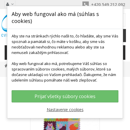
+420 549 212 092
Aby web fungoval ako má (súhlas s
MÔJ KOŠÍK
cookies)
0
Ks /
0,00 €
Aby ste na stránkach rýchlo našli to, čo hľadáte, aby sme Vás
spoznali a pamätali si, čo máte v košíku, aby sme vás
neobťažovali nevhodnou reklamou alebo aby ste sa
KATEGÓRIE
nemuseli zakaždým prihlasovať.
Aby web fungoval ako má, potrebujeme Váš súhlas so
Detské Aktivity, Didaktika
Penové Puzzle
spracovaním súborov cookies, malých súborov, ktoré sa
Puzzle Animals 9 Penových Dosiek - 30 X 30 X 1 Cm
dočasne ukladajú vo Vašom prehliadači. Ďakujeme, že nám
udelením súhlasu pomáhate náš web zlepšovať.
Prijať všetky súbory cookies
Nastavenie cookies