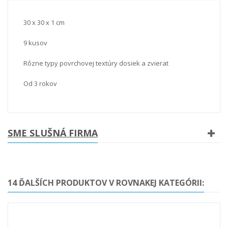
30 x 30 x 1 cm
9 kusov
Rôzne typy povrchovej textúry dosiek a zvierat
Od 3 rokov
SME SLUŠNÁ FIRMA
14 ĎALŠÍCH PRODUKTOV V ROVNAKEJ KATEGÓRII: