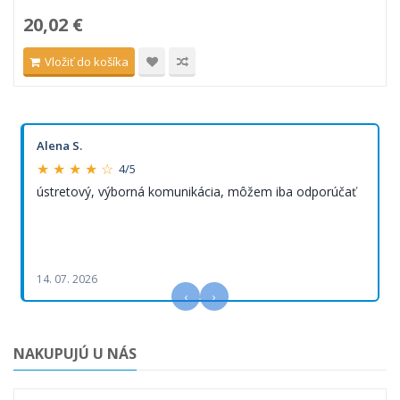
20,02 €
Vložiť do košíka
Alena S.
★ ★ ★ ★ ☆
4/5
ústretový, výborná komunikácia, môžem iba odporúčať
14. 07. 2026
‹
›
NAKUPUJÚ U NÁS