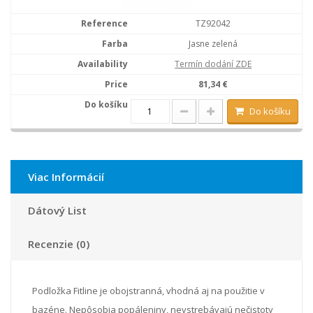
TZ92042
Jasne zelená
Termín dodání ZDE
81,34 €
Do košíku
Viac Informácií
Dátový List
Recenzie (0)
Podložka Fitline je obojstranná, vhodná aj na použitie v
bazéne. Nepôsobia popáleniny, nevstrebávajú nečistoty