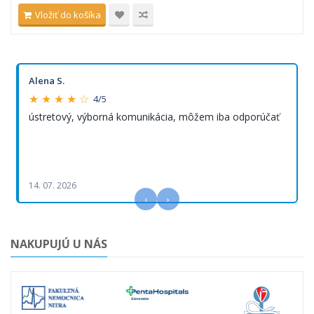
Vložiť do košíka
Alena S.
★ ★ ★ ★ ☆
4/5
ústretový, výborná komunikácia, môžem iba odporúčať
14. 07. 2026
‹
›
NAKUPUJÚ U NÁS