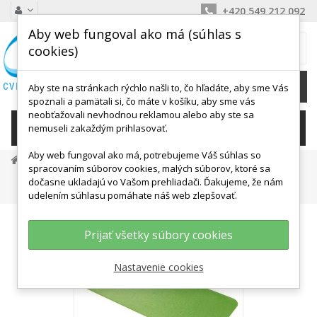
+420 549 212 092
Aby web fungoval ako má (súhlas s
MÔJ KOŠÍK
cookies)
0
Ks /
0,00 €
Aby ste na stránkach rýchlo našli to, čo hľadáte, aby sme Vás
spoznali a pamätali si, čo máte v košíku, aby sme vás
neobťažovali nevhodnou reklamou alebo aby ste sa
KATEGÓRIE
nemuseli zakaždým prihlasovať.
Aby web fungoval ako má, potrebujeme Váš súhlas so
Podložky A Žinenky
Reha A Fitness Žinenky
spracovaním súborov cookies, malých súborov, ktoré sa
Reha A Cvičebné Podložky
dočasne ukladajú vo Vašom prehliadači. Ďakujeme, že nám
Airex Podložka Fitline 180 X 60 X 1 Cm
udelením súhlasu pomáhate náš web zlepšovať.
Prijať všetky súbory cookies
Nastavenie cookies