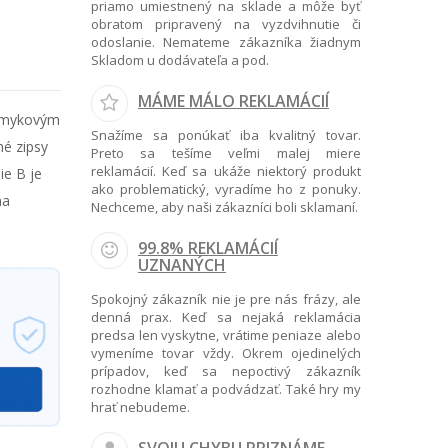
priamo umiestnený na sklade a môže byť
obratom pripravený na vyzdvihnutie či
odoslanie. Nemateme zákazníka žiadnym
Skladom u dodávateľa a pod.
MÁME MÁLO REKLAMÁCIÍ
išmykovým
Snažíme sa ponúkať iba kvalitný tovar.
hé zipsy
Preto sa tešíme veľmi malej miere
reklamácií. Keď sa ukáže niektorý produkt
e B je
ako problematický, vyradíme ho z ponuky.
na
Nechceme, aby naši zákazníci boli sklamaní.
99.8% REKLAMÁCIÍ
UZNANÝCH
Spokojný zákazník nie je pre nás frázy, ale
denná prax. Keď sa nejaká reklamácia
predsa len vyskytne, vrátime peniaze alebo
vymeníme tovar vždy. Okrem ojedinelých
prípadov, keď sa nepoctivý zákazník
rozhodne klamať a podvádzať. Také hry my
hrať nebudeme.