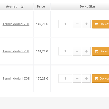
Availability
Price
Do košíku
Do ko
Termín dodání ZDE
142,78 €
Do ko
Termín dodání ZDE
164,73 €
Do ko
Termín dodání ZDE
170,29 €