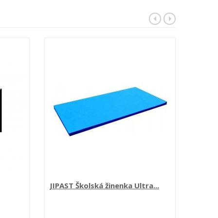
JIPAST Školská žinenka Ultra...
JIPAST
RE...