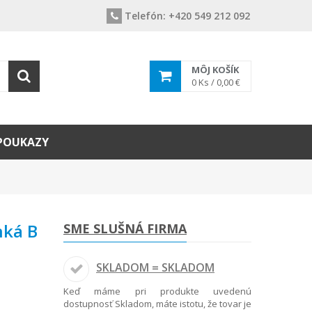
Telefón:
+420 549 212 092
MÔJ KOŠÍK
0
Ks /
0,00 €
POUKAZY
hká B
SME SLUŠNÁ FIRMA
SKLADOM = SKLADOM
Keď máme pri produkte uvedenú
dostupnosť Skladom, máte istotu, že tovar je