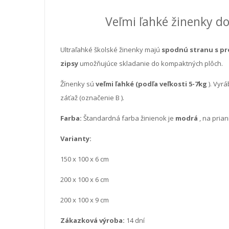
Veľmi ľahké žinenky do
Ultraľahké školské žinenky majú
spodnú stranu s p
zipsy
umožňujúce skladanie do kompaktných plôch.
Žínenky sú
veľmi ľahké (podľa veľkosti 5-7kg
). Vyr
záťaž
(označenie
B
).
Farba:
Štandardná farba žinienok je
modrá
, na prian
Varianty:
150 x 100 x 6 cm
200 x 100 x 6 cm
200 x 100 x 9 cm
Zákazková výroba:
14 dní