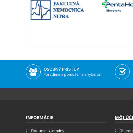
OSOBNÝ PRÍSTUP
Poradíme a pomôžeme s výberom
INFORMÁCIE
MÔJ ÚČ
Dodanie a termíny
Objedn