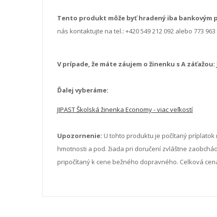
Tento produkt môže byť hradený iba bankovým 
nás kontaktujte na tel.: +420 549 212 092 alebo 773 9
V prípade, že máte záujem o žinenku s A záťažou:
Ďalej vyberáme:
JIPAST Školská žinenka Economy - viac veľkostí
Upozornenie:
U tohto produktu je počítaný príplatok 
hmotnosti a pod. žiada pri doručení zvláštne zaobchádz
pripočítaný k cene bežného dopravného. Celková cena