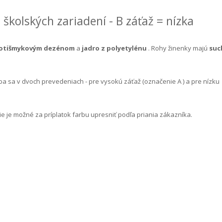
 školských zariadení - B záťaž = nízka
rotišmykovým dezénom
a
jadro z polyetylénu
. Rohy žinenky majú
suc
ába sa v dvoch prevedeniach - pre
vysokú záťaž
(označenie
A
) a pre
nízku
ie je možné za príplatok farbu upresniť podľa priania zákazníka.