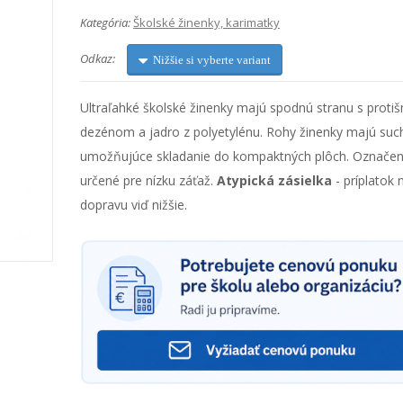
Kategória:
Školské žinenky, karimatky
Odkaz:
Nižšie si vyberte variant
Ultraľahké školské žinenky majú spodnú stranu s prot
dezénom a jadro z polyetylénu. Rohy žinenky majú suc
umožňujúce skladanie do kompaktných plôch. Označeni
určené pre nízku záťaž.
Atypická zásielka
- príplatok 
dopravu viď nižšie.