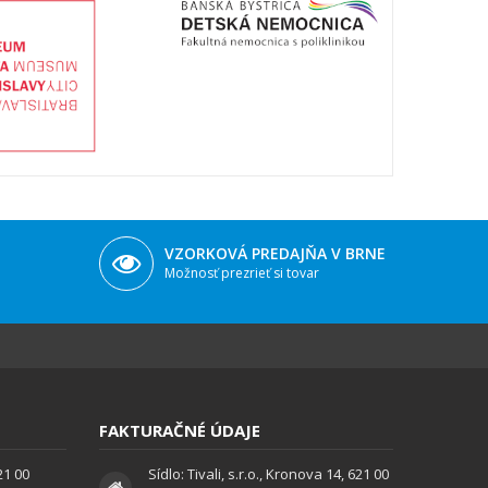
VZORKOVÁ PREDAJŇA V BRNE
Možnosť prezrieť si tovar
FAKTURAČNÉ ÚDAJE
621 00
Sídlo: Tivali, s.r.o., Kronova 14, 621 00