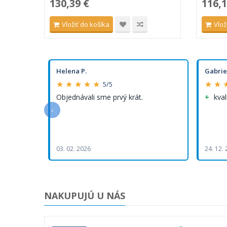
130,39 €
116,1
Vložiť do košíka
Vlož
Helena P.
Gabrie
★ ★ ★ ★ ★
★ ★ 
5/5
Objednávali sme prvý krát.
kval
‹
03. 02. 2026
24. 12.
NAKUPUJÚ U NÁS