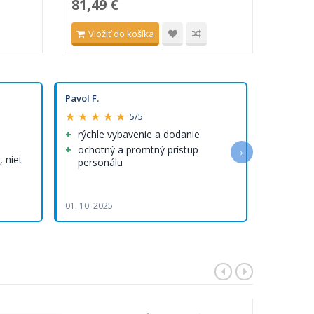
81,49 €
173,
Vložiť do košíka
Vlo
Pavol F.
Olha R.
★ ★ ★ ★ ★
★ ★ ★ 
5/5
rýchle vybavenie a dodanie
Rýchlo
rýchle 
ochotný a promtný prístup
›
 niet
personálu
Kvalitn
Rýchlo vy
doručenie
01. 10. 2025
05. 08. 202