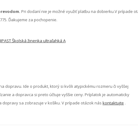
prevodom.
Pri dodaní nie je možné využiť platbu na dobierku.V prípade o
63 775. Ďakujeme za pochopenie.
JIPAST Školská žinenka ultraľahká A
na dopravu. Ide o produkt, ktorý si kvôli atypickému rozmeru či vyššej
anie a dopravca si preto účtuje vyššie ceny. Príplatok je automaticky
 dopravy sa zobrazuje v košíku. V prípade otázok nás
kontaktujte
.