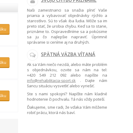
SVOJU CHYBU PRIZNÁME
Naši zamestnanci sa snažia plniť Vaše
priania a vybavovať objednávky rýchlo a
starostlivo. Sú to však iba ľudia. Môže sa im
preto stať, že urobia chybu. Keď sa to stane,
šíku
priznáme to. Ospravedlníme sa a pokúsime
sa ju čo najlepšie napraviť. Úprimné
správanie si ceníme aj na druhých.
SPÄTNÁ VÄZBA VÍTANÁ
šíku
Ak sa Vám niečo nezdá, alebo máte problém
s objednávkou, ozvite sa nám na tel:
+420 549 212 092
alebo napíšte na
info@rehabilitacia-sport.sk
. Dajte nám
šancu situáciu vysvetliť alebo vyriešiť.
Ste s nami spokojní? Napíšte nám kladné
šíku
hodnotenie či pochvalu. Tá nás vždy poteší.
Ďakujeme, sme radi, že vďaka Vám môžeme
robiť prácu, ktorá nás baví.