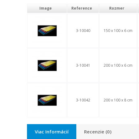
Image
Reference
Rozmer
3-10040
150 x 100 x 6 cm
3-10041
200 x 100 x 6 cm
3-10042
200 x 100 x 8 cm
Viac Informácií
Recenzie (0)