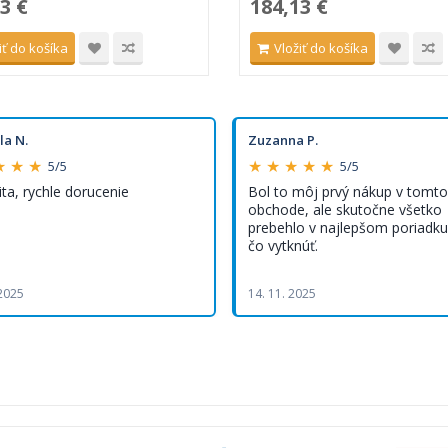
3 €
184,13 €
iť do košíka
Vložiť do košíka
la N.
Zuzanna P.
★ ★ ★
★ ★ ★ ★ ★
5/5
5/5
ita, rychle dorucenie
Bol to môj prvý nákup v tomto
obchode, ale skutočne všetko
prebehlo v najlepšom poriadku,
čo vytknúť.
 2025
14. 11. 2025