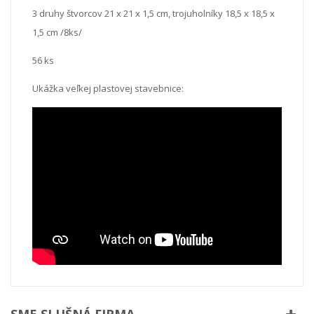
3 druhy štvorcov 21 x 21 x 1,5 cm, trojuholníky 18,5 x 18,5 x
1,5 cm /8ks/
56 ks
Ukážka veľkej plastovej stavebnice: