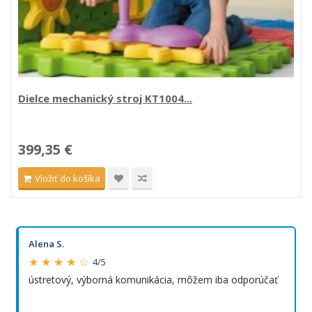
Dielce mechanický stroj KT1004...
399,35 €
Vložiť do košíka
Alena S.
★ ★ ★ ★ ☆
4/5
ústretový, výborná komunikácia, môžem iba odporúčať