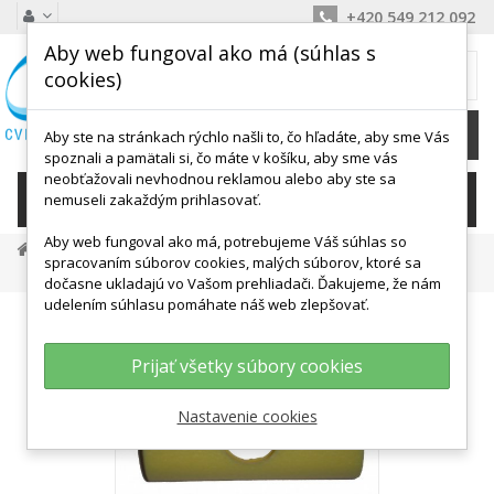
+420 549 212 092
Aby web fungoval ako má (súhlas s
MÔJ KOŠÍK
cookies)
0
Ks /
0,00 €
Aby ste na stránkach rýchlo našli to, čo hľadáte, aby sme Vás
spoznali a pamätali si, čo máte v košíku, aby sme vás
neobťažovali nevhodnou reklamou alebo aby ste sa
KATEGÓRIE
nemuseli zakaždým prihlasovať.
Aby web fungoval ako má, potrebujeme Váš súhlas so
Cvičenie Vo Vode
Vodné Rezance A Spojky
spracovaním súborov cookies, malých súborov, ktoré sa
Spojka Na Rezance (4 Otvory) 225 X 65 Mm
dočasne ukladajú vo Vašom prehliadači. Ďakujeme, že nám
udelením súhlasu pomáhate náš web zlepšovať.
Prijať všetky súbory cookies
Nastavenie cookies