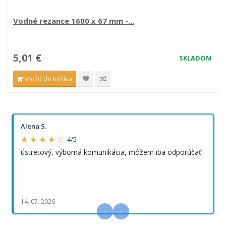
Vodné rezance 1600 x 67 mm -...
5,01 €
SKLADOM
Vložiť do košíka
Alena S.
★ ★ ★ ★ ☆
4/5
ústretový, výborná komunikácia, môžem iba odporúčať
14. 07. 2026
‹
›