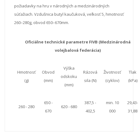
požiadavky na hru v národných a medzinárodných
súťažiach. Vzdušnica butyl kaučuková, veľkosť 5, hmotnosť
260–280g, obvod 650–670mm.
Oficiálne technické parametre FIVB (Medzinárodná
volejbalová federácia)
Výška
Hmotnosť
Obvod
Rázová
Životnosť
Tlak
odskoku
(g)
(mm)
sila (N)
(cyklov)
(kPa)
(mm)
650 -
387,5 -
min. 10
29,43-
260 - 280
620 - 680
670
402,5
000
31,88