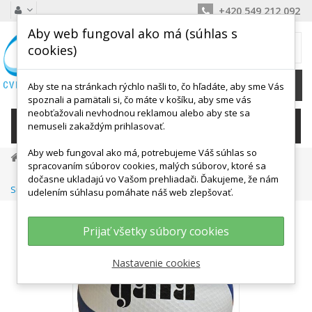
+420 549 212 092
Aby web fungoval ako má (súhlas s
MÔJ KOŠÍK
cookies)
0
Ks /
0,00 €
Aby ste na stránkach rýchlo našli to, čo hľadáte, aby sme Vás
spoznali a pamätali si, čo máte v košíku, aby sme vás
neobťažovali nevhodnou reklamou alebo aby ste sa
KATEGÓRIE
nemuseli zakaždým prihlasovať.
Aby web fungoval ako má, potrebujeme Váš súhlas so
Vybavenie Pre Športy
Loptové Športy
Volejbal
spracovaním súborov cookies, malých súborov, ktoré sa
Volejbalová Lopta Pro Line BV 5591 S S Certifikáciou FIVB
dočasne ukladajú vo Vašom prehliadači. Ďakujeme, že nám
Súťažná
udelením súhlasu pomáhate náš web zlepšovať.
Prijať všetky súbory cookies
Nastavenie cookies