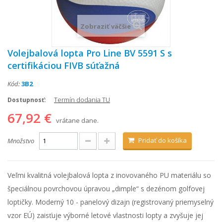
Zobraziť väčšie
Volejbalová lopta Pro Line BV 5591 S s
certifikáciou FIVB súťažná
Kód:
3B2
Termín dodania TU
Dostupnosť:
67,92 €
vrátane dane.
Pridať do košíka
Množstvo
Veľmi kvalitná volejbalová lopta z inovovaného PU materiálu so
špeciálnou povrchovou úpravou „dimple“ s dezénom golfovej
loptičky. Moderný 10 - panelový dizajn (registrovaný priemyselný
vzor EÚ) zaisťuje výborné letové vlastnosti lopty a zvyšuje jej