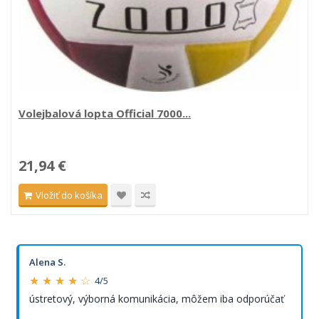
Volejbalová lopta Official 7000...
21,94 €
Vložiť do košíka
Alena S.
★ ★ ★ ★ ☆
4/5
ústretový, výborná komunikácia, môžem iba odporúčať