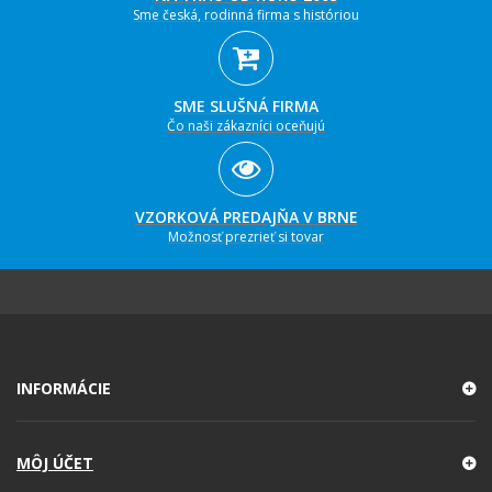
Sme česká, rodinná firma s históriou
SME SLUŠNÁ FIRMA
Čo naši zákazníci oceňujú
VZORKOVÁ PREDAJŇA V BRNE
Možnosť prezrieť si tovar
INFORMÁCIE
MÔJ ÚČET