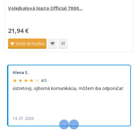
Volejbalová lopta Official 7000...
21,94 €
Vložiť do košíka
Alena S.
★ ★ ★ ★ ☆
4/5
ústretový, výborná komunikácia, môžem iba odporúčať
14. 07. 2026
‹
›