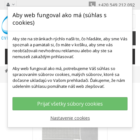
+420 549 212 092
Aby web fungoval ako má (súhlas s
MÔJ KOŠÍK
cookies)
0
Ks /
0,00 €
Aby ste na stránkach rýchlo našli to, čo hľadáte, aby sme Vás
spoznali a pamätali si, čo máte v košíku, aby sme vás
neobťažovali nevhodnou reklamou alebo aby ste sa
KATEGÓRIE
nemuseli zakaždým prihlasovať.
Aby web fungoval ako má, potrebujeme Váš súhlas so
Vybavenie Pre Športy
Loptové Športy
Volejbal
spracovaním súborov cookies, malých súborov, ktoré sa
Sieť Volejbal So Šnúrou Biela BASIC
dočasne ukladajú vo Vašom prehliadači. Ďakujeme, že nám
udelením súhlasu pomáhate náš web zlepšovať.
Prijať všetky súbory cookies
Nastavenie cookies