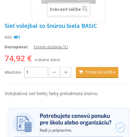
Zobraziť väčšie
Sieť volejbal so šnúrou biela BASIC
Kód:
4B1
Termín dodania TU
Dostupnosť:
74,92 €
vrátane dane.
Pridať do košíka
Množstvo
Volejbalová sieť bielej farby pretiahnutá šnúrou.