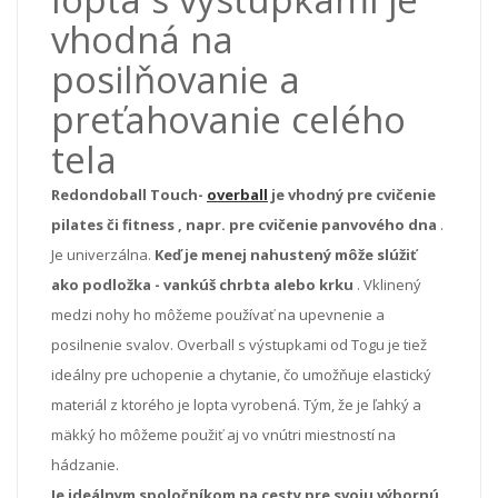
vhodná na
posilňovanie a
preťahovanie celého
tela
Redondoball Touch-
overball
je vhodný pre cvičenie
pilates či fitness
,
napr. pre cvičenie panvového dna
.
Je univerzálna.
Keď je menej nahustený
môže slúžiť
ako podložka - vankúš chrbta alebo krku
.
Vklinený
medzi nohy ho môžeme používať na upevnenie a
posilnenie svalov.
Overball s výstupkami od Togu je tiež
ideálny pre uchopenie a chytanie, čo umožňuje elastický
materiál z ktorého je lopta vyrobená.
Tým, že je ľahký a
mäkký ho môžeme použiť aj vo vnútri miestností na
hádzanie.
Je ideálnym spoločníkom na cesty pre svoju výbornú