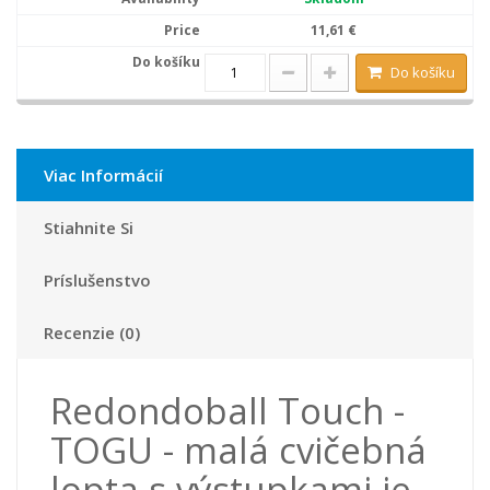
11,61 €
Do košíku
Viac Informácií
Stiahnite Si
Príslušenstvo
Recenzie (0)
Redondoball Touch -
TOGU - malá cvičebná
lopta s výstupkami je