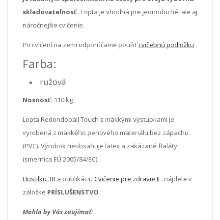
skladovateľnosť
. Lopta je vhodná pre jednoduché, ale aj
náročnejšie cvičenie.
Pri cvičení na zemi odporúčame použiť
cvičebnú podložku
.
Farba:
ružová
Nosnosť:
110 kg
Lopta Redondoball Touch s mäkkými výstupkami je
vyrobená z mäkkého penového materiálu bez zápachu
(PVC).
Výrobok neobsahuje latex a zakázané ftaláty
(smernica EÚ 2005/84/EC).
Hustilku 3R
a publikáciu
Cvičenie pre zdravie II
. nájdete v
záložke
PRÍSLUŠENSTVO
.
Mohlo by Vás zaujímať: