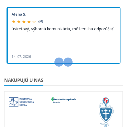
Alena S.
★ ★ ★ ★ ☆
4/5
ústretový, výborná komunikácia, môžem iba odporúčať
14. 07. 2026
‹
›
NAKUPUJÚ U NÁS