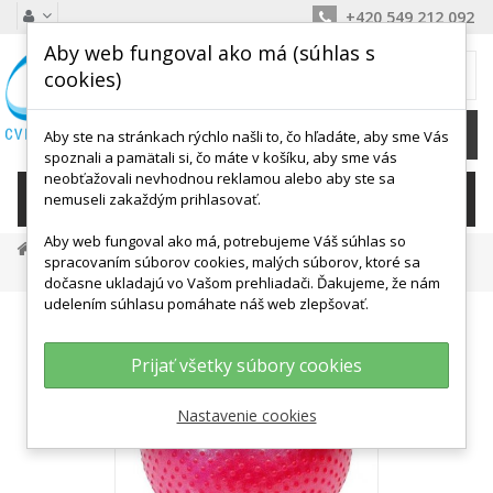
+420 549 212 092
Aby web fungoval ako má (súhlas s
MÔJ KOŠÍK
cookies)
0
Ks /
0,00 €
Aby ste na stránkach rýchlo našli to, čo hľadáte, aby sme Vás
spoznali a pamätali si, čo máte v košíku, aby sme vás
neobťažovali nevhodnou reklamou alebo aby ste sa
KATEGÓRIE
nemuseli zakaždým prihlasovať.
Aby web fungoval ako má, potrebujeme Váš súhlas so
Gymnastické Lopty
Malé Lopty, Overbally
spracovaním súborov cookies, malých súborov, ktoré sa
Redondoball Touch 26 Cm - TOGU
dočasne ukladajú vo Vašom prehliadači. Ďakujeme, že nám
udelením súhlasu pomáhate náš web zlepšovať.
Prijať všetky súbory cookies
Nastavenie cookies