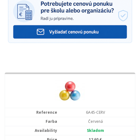
6A45-CERV
Červená
Skladom
12,60 €