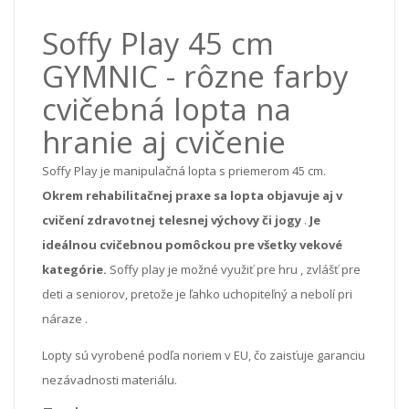
Soffy Play 45 cm
GYMNIC - rôzne farby
cvičebná lopta na
hranie aj cvičenie
Soffy Play je manipulačná lopta s priemerom 45 cm.
Okrem rehabilitačnej praxe sa lopta objavuje aj v
cvičení zdravotnej telesnej výchovy či jogy
.
Je
ideálnou cvičebnou pomôckou pre všetky vekové
kategórie.
Soffy play je možné využiť pre
hru
, zvlášť
pre
deti
a seniorov,
pretože je
ľahko uchopiteľný
a
nebolí
pri
náraze
.
Lopty sú vyrobené podľa noriem v EU, čo zaisťuje garanciu
nezávadnosti materiálu.