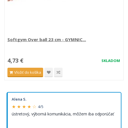
Softgym Over ball 23 cm - GYMNIC...
4,73 €
SKLADOM
Vložiť do košíka
Alena S.
★ ★ ★ ★ ☆
4/5
ústretový, výborná komunikácia, môžem iba odporúčať