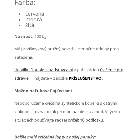
Farba:
červená
modrá
žltá
Nosnosť:
100 kg
Má protišmykový pružný povrch, je značne odolný proti
zaťaženiu.
Hustilku Double s nadstavcami
a publikáciou
Cvičenie pre
zdravie II
. nájdete v záložke
PRÍSLUŠENSTVO.
Možno nafukovať aj ústami
.
Neodporúčame cvičiť na syntetickom koberci s ostrými
vláknami, rovnako tak pri mori na piesku a pod. V týchto
situáciách používajte radšej
cvičebnú podložku.
Ďalšie malé cvičebné lopty z našej ponuky: