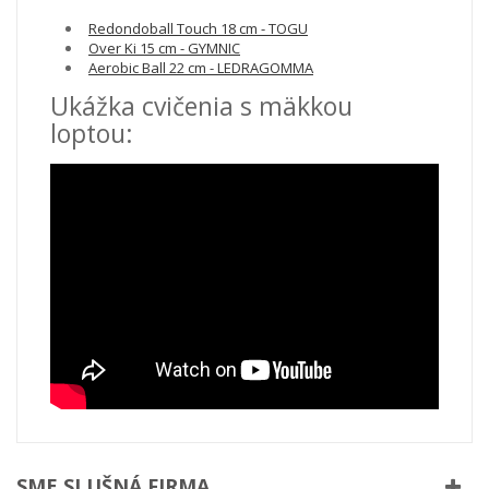
Redondoball Touch 18 cm - TOGU
Over Ki 15 cm - GYMNIC
Aerobic Ball 22 cm - LEDRAGOMMA
Ukážka cvičenia s mäkkou
loptou:
SME SLUŠNÁ FIRMA