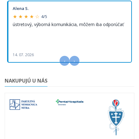
Alena S.
★ ★ ★ ★ ☆
4/5
ústretový, výborná komunikácia, môžem iba odporúčať
14. 07. 2026
‹
›
NAKUPUJÚ U NÁS