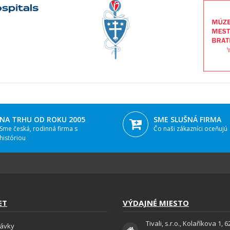
NA TRHU OD ROKU 2005
SME SLUŠNÁ FIRMA
Sme česká, rodinná firma s
Čo naši zákazníci oceňujú
históriou
ET
VÝDAJNÉ MIESTO
Tivali, s.r.o., Kolaříkova 1, 
ávky