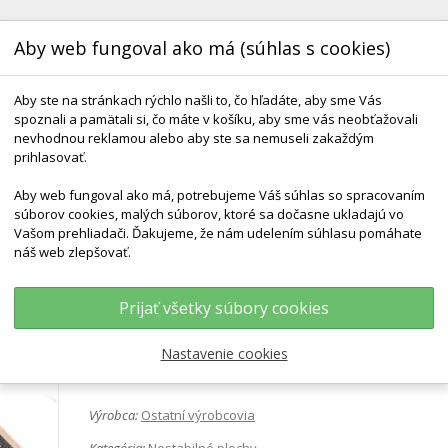
Aby web fungoval ako má (súhlas s cookies)
Aby ste na stránkach rýchlo našli to, čo hľadáte, aby sme Vás
spoznali a pamätali si, čo máte v košíku, aby sme vás neobťažovali
nevhodnou reklamou alebo aby ste sa nemuseli zakaždým
prihlasovať.
Aby web fungoval ako má, potrebujeme Váš súhlas so spracovaním
KONTAKT
DODANIE A TERMÍNY
DARČEKOVÉ 
súborov cookies, malých súborov, ktoré sa dočasne ukladajú vo
Vašom prehliadači. Ďakujeme, že nám udelením súhlasu pomáhate
náš web zlepšovať.
ená Balančná Doska Octagon
Prijať všetky súbory cookies
Drevená balančná doska Octa
Nastavenie cookies
Výrobca:
Ostatní výrobcovia