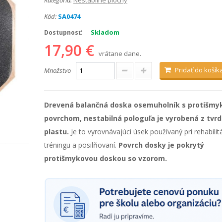
Kategória:
Nestabilné plochy
Kód:
SA0474
Skladom
Dostupnosť:
17,90 €
vrátane dane.
Pridať do košík
Množstvo
Drevená balančná doska osemuholník s protišm
povrchom, nestabilná pologuľa je vyrobená z tvr
plastu.
Je to vyrovnávajúci úsek používaný pri rehabilitá
tréningu a posilňovaní.
Povrch dosky je pokrytý
protišmykovou doskou so vzorom.