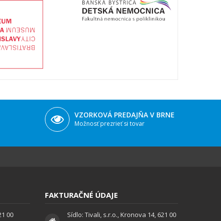
VZORKOVÁ PREDAJŇA V BRNE
Možnosť prezrieť si tovar
FAKTURAČNÉ ÚDAJE
621 00
Sídlo: Tivali, s.r.o., Kronova 14, 621 00