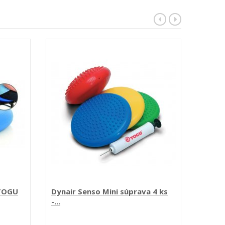
 TOGU
Dynair Senso Mini súprava 4 ks
DISC '
-...