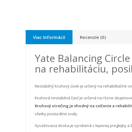
Viac Informácií
Recenzie (0)
Yate Balancing Circl
na rehabilitáciu, pos
Nestabilný kruhový úsek je určený na rehabilitačné cvič
Kruhová nestabilná časť je určená na rôzne skupinové 
Kruhový strečing je vhodný na cvičenie a rehabil
všetky posturálne svaly.
Vyvažovacia doska je vyrobená z lepenej preglejky a š