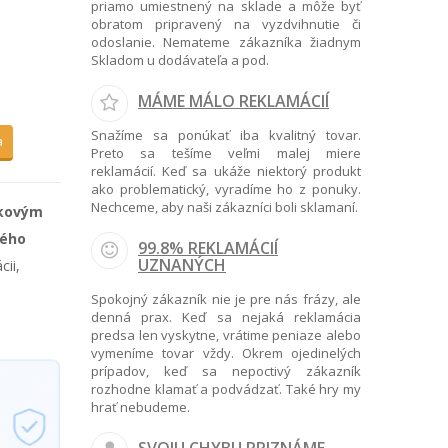
priamo umiestnený na sklade a môže byť
obratom pripravený na vyzdvihnutie či
odoslanie. Nemateme zákazníka žiadnym
Skladom u dodávateľa a pod.
MÁME MÁLO REKLAMÁCIÍ
Snažíme sa ponúkať iba kvalitný tovar.
a
Preto sa tešíme veľmi malej miere
reklamácií. Keď sa ukáže niektorý produkt
ako problematický, vyradíme ho z ponuky.
Nechceme, aby naši zákazníci boli sklamaní.
ykovým
dého
99.8% REKLAMÁCIÍ
UZNANÝCH
cii,
Spokojný zákazník nie je pre nás frázy, ale
denná prax. Keď sa nejaká reklamácia
predsa len vyskytne, vrátime peniaze alebo
vymeníme tovar vždy. Okrem ojedinelých
prípadov, keď sa nepoctivý zákazník
rozhodne klamať a podvádzať. Také hry my
hrať nebudeme.