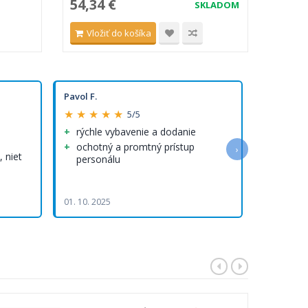
54,34 €
24,5
SKLADOM
Vložiť do košíka
Vlo
Pavol F.
Olha R.
★ ★ ★ ★ ★
★ ★ ★ 
5/5
rýchle vybavenie a dodanie
Rýchlo
rýchle 
ochotný a promtný prístup
›
 niet
personálu
Kvalitn
Rýchlo vy
doručenie
01. 10. 2025
05. 08. 202