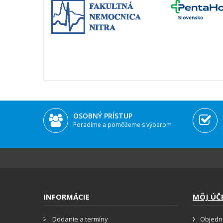
OSOBNÝ PRÍSTUP
Poradíme a pomôžeme s výberom
INFORMÁCIE
MÔJ ÚČ
Dodanie a termíny
Objedn