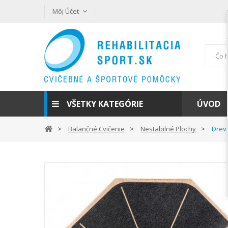
Môj Účet
VŠETKY KATEGÓRIE
ÚVOD
Balančné Cvičenie
Nestabilné Plochy
Drev