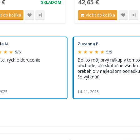
 €
42,65 €
SKLADOM
iť do košíka
Vložiť do košíka
la N.
Zuzanna P.
★ ★ ★
★ ★ ★ ★ ★
5/5
5/5
ita, rychle dorucenie
Bol to môj prvý nákup v tomto
obchode, ale skutočne všetko
prebehlo v najlepšom poriadku,
čo vytknúť.
 2025
14. 11. 2025