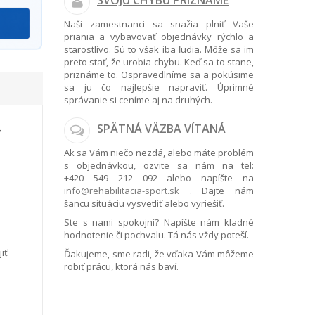
SVOJU CHYBU PRIZNÁME
Naši zamestnanci sa snažia plniť Vaše
priania a vybavovať objednávky rýchlo a
starostlivo. Sú to však iba ľudia. Môže sa im
preto stať, že urobia chybu. Keď sa to stane,
priznáme to. Ospravedlníme sa a pokúsime
sa ju čo najlepšie napraviť. Úprimné
správanie si ceníme aj na druhých.
SPÄTNÁ VÄZBA VÍTANÁ
Ak sa Vám niečo nezdá, alebo máte problém
s objednávkou, ozvite sa nám na tel:
+420 549 212 092
alebo napíšte na
info@rehabilitacia-sport.sk
. Dajte nám
šancu situáciu vysvetliť alebo vyriešiť.
Ste s nami spokojní? Napíšte nám kladné
hodnotenie či pochvalu. Tá nás vždy poteší.
iť
Ďakujeme, sme radi, že vďaka Vám môžeme
robiť prácu, ktorá nás baví.