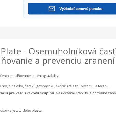
e Plate - Osemuholníková časť
ilňovanie a prevenciu zranení
enia, posilňovanie a tréning stability.
hry, didaktiku, detskú gymnastiku, školskú telesnú výchovu a terapiu.
itáciu pre každú vekovú skupinu.
Na udržanie stability je potrebné zapoj
ošovka je z tvrdého plastu.