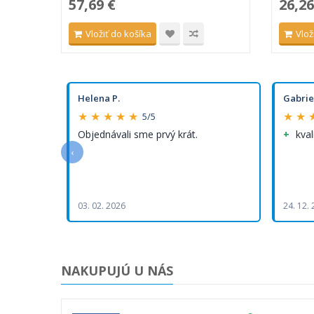
57,69 €
26,26
Vložiť do košíka
Vlož
Helena P.
Gabrie
★ ★ ★ ★ ★
★ ★ 
5/5
Objednávali sme prvý krát.
kval
‹
03. 02. 2026
24. 12.
NAKUPUJÚ U NÁS