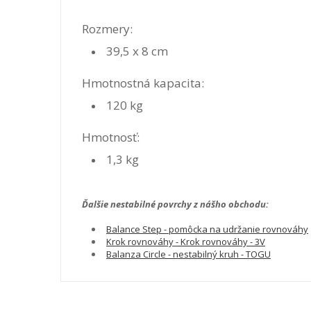
Rozmery:
39,5 x 8 cm
Hmotnostná kapacita:
120 kg
Hmotnosť:
1,3 kg
Ďalšie nestabilné povrchy z nášho obchodu:
Balance Step - pomôcka na udržanie rovnováhy
Krok rovnováhy - Krok rovnováhy - 3V
Balanza Circle - nestabilný kruh - TOGU