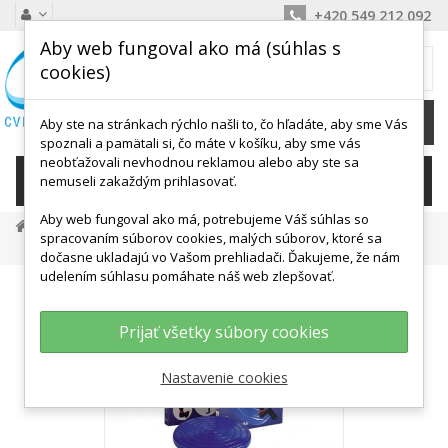
+420 549 212 092
Aby web fungoval ako má (súhlas s
MÔJ KOŠÍK
cookies)
0
Ks /
0,00 €
Aby ste na stránkach rýchlo našli to, čo hľadáte, aby sme Vás
spoznali a pamätali si, čo máte v košíku, aby sme vás
neobťažovali nevhodnou reklamou alebo aby ste sa
KATEGÓRIE
nemuseli zakaždým prihlasovať.
Aby web fungoval ako má, potrebujeme Váš súhlas so
Balančné Cvičenie
Nestabilné Plochy
spracovaním súborov cookies, malých súborov, ktoré sa
Activa Disc 40 Cm Standard - LEDRAGOMMA
dočasne ukladajú vo Vašom prehliadači. Ďakujeme, že nám
udelením súhlasu pomáhate náš web zlepšovať.
Prijať všetky súbory cookies
Nastavenie cookies