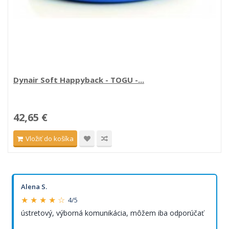
Dynair Soft Happyback - TOGU -...
42,65 €
Vložiť do košíka
Alena S.
★ ★ ★ ★ ☆
4/5
ústretový, výborná komunikácia, môžem iba odporúčať