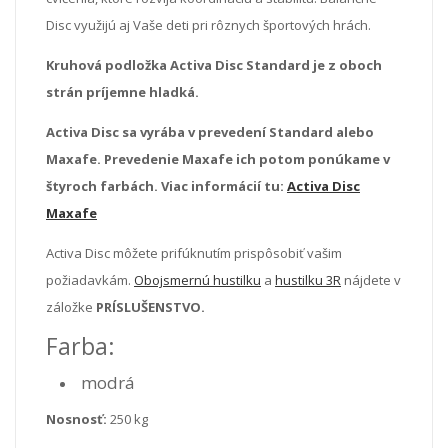
Disc využijú aj Vaše deti pri rôznych športových hrách.
Kruhová podložka Activa Disc Standard je z oboch
strán príjemne hladká.
Activa Disc sa vyrába v prevedení Standard alebo
Maxafe. Prevedenie Maxafe ich potom ponúkame v
štyroch farbách. Viac informácií tu:
Activa Disc
Maxafe
Activa Disc môžete prifúknutím prispôsobiť vašim
požiadavkám.
Obojsmernú hustilku
a
hustilku 3R
nájdete v
záložke
PRÍSLUŠENSTVO.
Farba:
modrá
Nosnosť:
250 kg