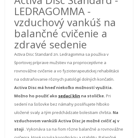
Activa Disc Standard -
LEDRAGOMMA -
vzduchový vankúš na
balančné cvičenie a
zdravé sedenie
Activa Disc Standard zn. Ledragomma sa používa v
športovej príprave mužstiev na proprioceptívne a
rovnovážne cvičenie a vo fyzioterapeutickej rehabilitácii
na odstraňovanie rôznych patológií dolných končatín.
Activa Disc má hneď niekoľko možností využitia.
Možno ho použiť ako
sedací klin
na stoličke.
Pri
sedení na šošovke bez námahy posilňujete hlboko
uložené svaly a tým predchádzate bolestiam chrbta.
Na
vzduchovom vankúši Activa Disc je možné cvičiť aj v
stoji
. Vykonáva sa na ňom rôzne balančné a rovnovážne
cvičenia, ktoré rozvíja koordináciu a stabilitu. Balančné