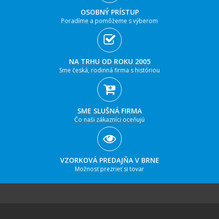
OSOBNÝ PRÍSTUP
Poradíme a pomôžeme s výberom
NA TRHU OD ROKU 2005
Sme česká, rodinná firma s históriou
SME SLUŠNÁ FIRMA
Čo naši zákazníci oceňujú
VZORKOVÁ PREDAJŇA V BRNE
Možnosť prezrieť si tovar