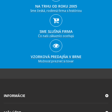
NA TRHU OD ROKU 2005
Sme česká, rodinná firma s históriou
SME SLUŠNÁ FIRMA
Čo naši zákazníci oceňujú
VZORKOVÁ PREDAJŇA V BRNE
Možnosť prezrieť si tovar
INFORMÁCIE