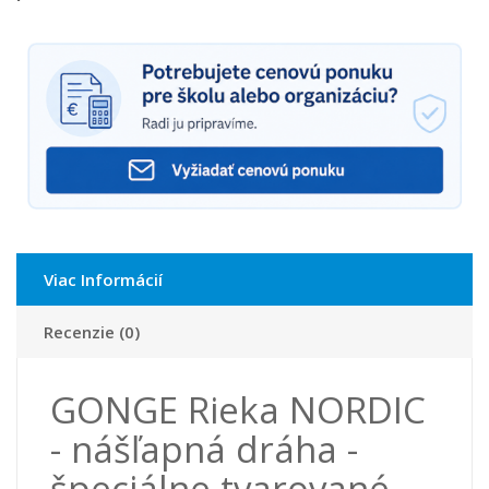
Viac Informácií
Recenzie (0)
GONGE Rieka NORDIC
- nášľapná dráha -
špeciálne tvarované