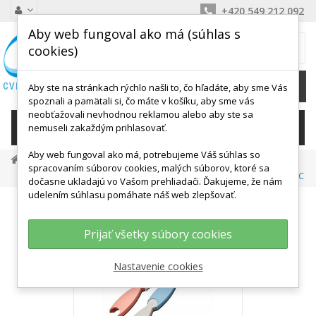
+420 549 212 092
Aby web fungoval ako má (súhlas s
MÔJ KOŠÍK
cookies)
0
Ks /
0,00 €
Aby ste na stránkach rýchlo našli to, čo hľadáte, aby sme Vás
spoznali a pamätali si, čo máte v košíku, aby sme vás
neobťažovali nevhodnou reklamou alebo aby ste sa
KATEGÓRIE
nemuseli zakaždým prihlasovať.
Aby web fungoval ako má, potrebujeme Váš súhlas so
Detské Aktivity, Didaktika
Motorika
spracovaním súborov cookies, malých súborov, ktoré sa
Prekážkové Dráhy
GONGE Rieka - Nášľapná Dráha NORDIC
dočasne ukladajú vo Vašom prehliadači. Ďakujeme, že nám
udelením súhlasu pomáhate náš web zlepšovať.
Prijať všetky súbory cookies
Nastavenie cookies