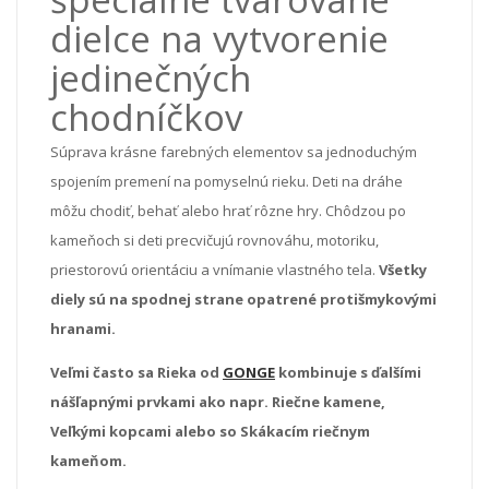
dielce na vytvorenie
jedinečných
chodníčkov
Súprava krásne farebných elementov sa jednoduchým
spojením premení na pomyselnú rieku. Deti na dráhe
môžu chodiť, behať alebo hrať rôzne hry. Chôdzou po
kameňoch si deti precvičujú rovnováhu, motoriku,
priestorovú orientáciu a vnímanie vlastného tela.
Všetky
diely sú na spodnej strane opatrené protišmykovými
hranami.
Veľmi často sa Rieka od
GONGE
kombinuje s ďalšími
nášľapnými prvkami ako napr. Riečne kamene,
Veľkými kopcami alebo so Skákacím riečnym
kameňom.