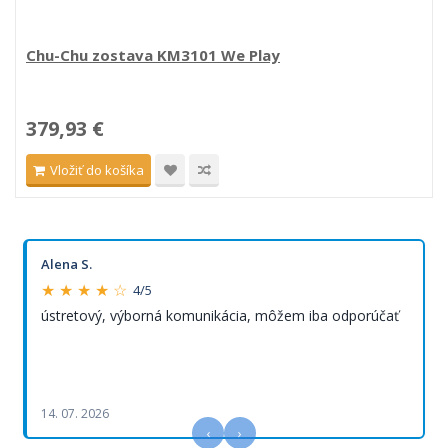
Chu-Chu zostava KM3101 We Play
379,93 €
Vložiť do košíka
Alena S.
★ ★ ★ ★ ☆
4/5
ústretový, výborná komunikácia, môžem iba odporúčať
14. 07. 2026
‹
›