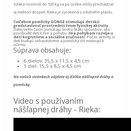
Vďaka nosnosti do 100 kg sa po Gréke môžu prechádzať
aj niektorí dospelí. Rieka je vyrobená z odolného plastu.
Cvičebné pomôcky GONGE stimulujú detskú
predstavivosť prostredníctvom fyzickej aktivity.
Ďalej veľmi často ponúkajú širokú škálu spôsobov, ako
povzbudiť deti k hre a pohybu.
Hra pohybom rozvíja u
detí kognitívne a sociálne zručnosti.
Počas aktivity si
deti budujú sebavedomie a pomôcky ich motivujú k
učeniu.
Súprava obsahuje:
6 dielov: 35,5 x 11,5 x 4,5 cm
1 diel: 15,5 x 8,5 x 4,5 cm
Na našich stránkach nájdete aj ďalšie nášľapné dráhy a
pomôcky:
Video s používaním
nášľapnej dráhy - Rieka: