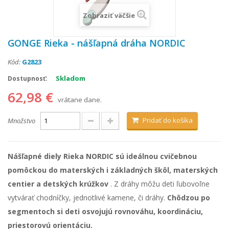
Zobraziť väčšie
GONGE Rieka - nášľapná dráha NORDIC
Kód:
G2823
Skladom
Dostupnosť:
62,98 €
vrátane dane.
Pridať do košíka
Množstvo
Nášľapné diely Rieka NORDIC sú ideálnou cvičebnou
pomôckou do materských i základných škôl, materských
centier a detských krúžkov
. Z dráhy môžu deti ľubovoľne
vytvárať chodníčky, jednotlivé kamene, či dráhy.
Chôdzou po
segmentoch si deti osvojujú rovnováhu, koordináciu,
priestorovú orientáciu.