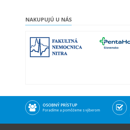
NAKUPUJÚ U NÁS
OSOBNÝ PRÍSTUP
Poradíme a pomôžeme s výberom