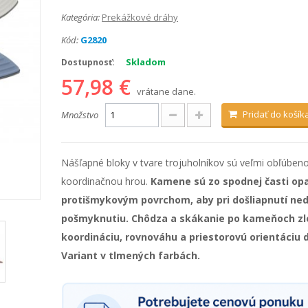
Kategória:
Prekážkové dráhy
Kód:
G2820
Skladom
Dostupnosť:
57,98 €
vrátane dane.
Pridať do košík
Množstvo
Nášľapné bloky v tvare trojuholníkov sú veľmi obľúben
koordinačnou hrou.
Kamene sú zo spodnej časti op
protišmykovým povrchom, aby pri došliapnutí ned
pošmyknutiu. Chôdza a skákanie po kameňoch zl
koordináciu, rovnováhu a priestorovú orientáciu d
Variant v tlmených farbách.