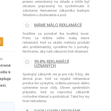
priamo umiestnený na sklade a môže byť
obratom pripravený na vyzdvihnutie či
odoslanie. Nemateme zákazníka žiadnym
Skladom u dodávateľa a pod.
MÁME MÁLO REKLAMÁCIÍ
Snažíme sa ponúkať iba kvalitný tovar.
Preto sa tešíme veľmi malej miere
a
reklamácií. Keď sa ukáže niektorý produkt
ako problematický, vyradíme ho z ponuky.
Nechceme, aby naši zákazníci boli sklamaní.
ou
99.8% REKLAMÁCIÍ
atrené
UZNANÝCH
ošlo k
Spokojný zákazník nie je pre nás frázy, ale
epšuje
denná prax. Keď sa nejaká reklamácia
predsa len vyskytne, vrátime peniaze alebo
etí.
vymeníme tovar vždy. Okrem ojedinelých
prípadov, keď sa nepoctivý zákazník
rozhodne klamať a podvádzať. Také hry my
hrať nebudeme.