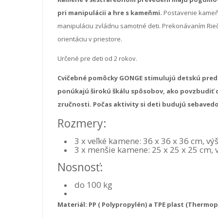
pri manipulácii a hre s kameňmi.
Postavenie kameňo
manipuláciu zvládnu samotné deti. Prekonávaním Ri
orientáciu v priestore.
Určené pre deti od 2 rokov.
Cvičebné pomôcky GONGE stimulujú detskú predst
ponúkajú širokú škálu spôsobov, ako povzbudiť d
zručnosti.
Počas aktivity si deti budujú sebaved
Rozmery:
3 x veľké kamene: 36 x 36 x 36 cm, vý
3 x menšie kamene: 25 x 25 x 25 cm, 
Nosnosť:
do 100 kg
Materiál: PP (
Polypropylén) a TPE plast (Thermop