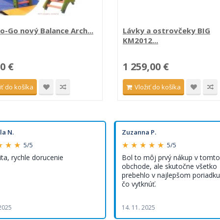
o-Go nový Balance Arch...
Lávky a ostrovčeky BIG
KM2012...
0 €
1 259,00 €
iť do košíka
Vložiť do košíka
la N.
Zuzanna P.
★ ★ ★
★ ★ ★ ★ ★
5/5
5/5
ita, rychle dorucenie
Bol to môj prvý nákup v tomto
obchode, ale skutočne všetko
prebehlo v najlepšom poriadku,
čo vytknúť.
 2025
14. 11. 2025