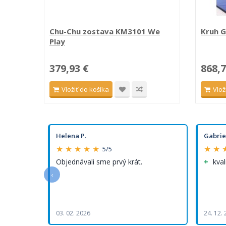
Chu-Chu zostava KM3101 We
Kruh G
Play
379,93 €
868,7
Vložiť do košíka
Vlož
Helena P.
Gabrie
★ ★ ★ ★ ★
★ ★ 
5/5
Objednávali sme prvý krát.
kval
‹
03. 02. 2026
24. 12.