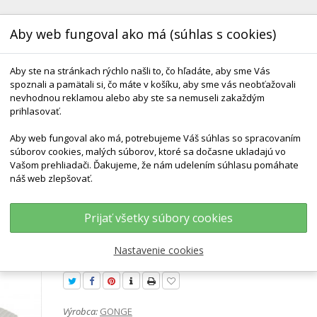
Aby web fungoval ako má (súhlas s cookies)
Aby ste na stránkach rýchlo našli to, čo hľadáte, aby sme Vás
spoznali a pamätali si, čo máte v košíku, aby sme vás neobťažovali
nevhodnou reklamou alebo aby ste sa nemuseli zakaždým
prihlasovať.
Aby web fungoval ako má, potrebujeme Váš súhlas so spracovaním
KONTAKT
DODANIE A TERMÍNY
DARČEKOVÉ 
súborov cookies, malých súborov, ktoré sa dočasne ukladajú vo
Vašom prehliadači. Ďakujeme, že nám udelením súhlasu pomáhate
náš web zlepšovať.
kové Dráhy
GONGE Riečne Kamene - Nášľapná Dráha - NORDIC
Prijať všetky súbory cookies
GONGE Riečne kamene - nášľa
dráha - NORDIC
Nastavenie cookies
Výrobca:
GONGE