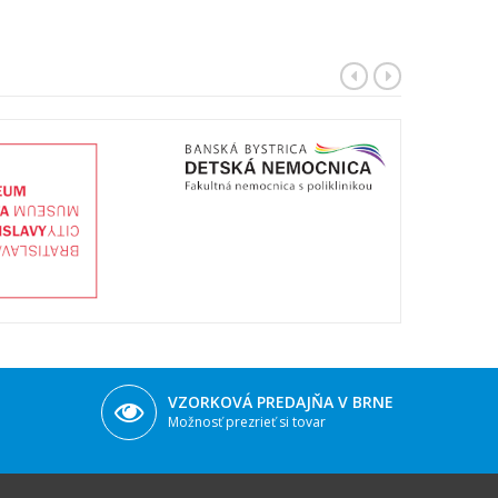
VZORKOVÁ PREDAJŇA V BRNE
Možnosť prezrieť si tovar