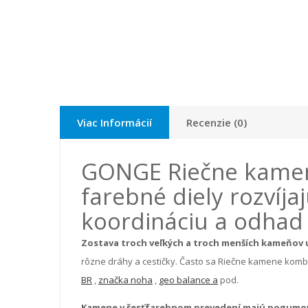
Viac Informácií
Recenzie (0)
GONGE Riečne kamen
farebné diely rozvíja
koordináciu a odhad 
Zostava troch veľkých a troch menších kameňov 
rôzne dráhy a cestičky. Často sa Riečne kamene komb
BR
,
značka noha
,
geo balance a
pod.
Kamene v šesťfarebnom prevedení majú pogumov