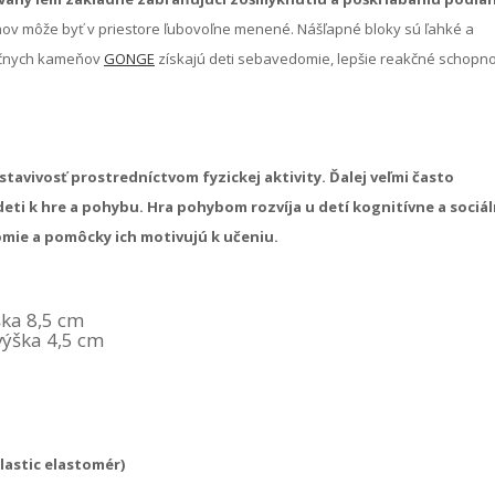
v môže byť v priestore ľubovoľne menené. Nášľapné bloky sú ľahké a
ečnych kameňov
GONGE
získajú deti sebavedomie, lepšie reakčné schopno
avivosť prostredníctvom fyzickej aktivity.
Ďalej veľmi často
eti k hre a pohybu.
Hra pohybom rozvíja u detí kognitívne a sociá
omie a pomôcky ich motivujú k učeniu.
ška 8,5 cm
výška 4,5 cm
lastic elastomér)