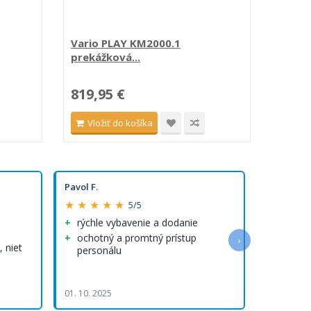
Vario PLAY KM2000.1
Riečn
prekážková...
819,95 €
197,
Vložiť do košíka
Vlo
Pavol F.
Olha R.
★ ★ ★ ★ ★
★ ★ ★ 
5/5
rýchle vybavenie a dodanie
Rýchlo
rýchle 
ochotný a promtný prístup
›
 niet
personálu
Kvalitn
Rýchlo vy
doručenie
01. 10. 2025
05. 08. 202