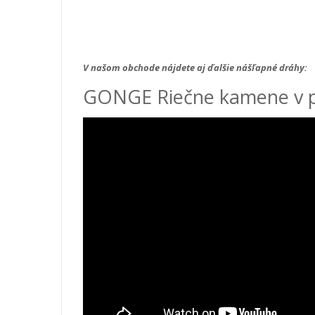
V našom obchode nájdete aj ďalšie nášľapné dráhy:
GONGE Riečne kamene v p