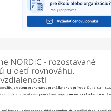
e NORDIC - rozostavané
jú u detí rovnováhu,
vzdialenosti
umožňuje deťom prekonávať prekážky ako v prírode.
Deti si sami sta
inujú s ďalšími cvičebnými pomôckami, napr.
gymnastické kruhy
,
senso ko
aný lem základne zabraňujúci zošmyknutiu a poškriabaniu podla