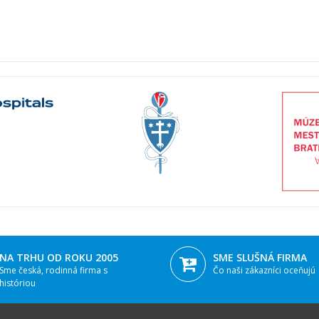
NA TRHU OD ROKU 2005
SME SLUŠNÁ FIRMA
Sme česká, rodinná firma s
Čo naši zákazníci oceňujú
históriou