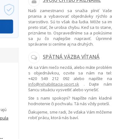
SVOJU CHYBU PRIZNÁME
Naši zamestnanci sa snažia plniť Vaše
priania a vybavovať objednávky rýchlo a
starostlivo. Sú to však iba ľudia. Môže sa im
preto stať, že urobia chybu. Keď sa to stane,
priznáme to. Ospravedlníme sa a pokúsime
sa ju čo najlepšie napraviť. Úprimné
správanie si ceníme aj na druhých.
SPÄTNÁ VÄZBA VÍTANÁ
Ak sa Vám niečo nezdá, alebo máte problém
s objednávkou, ozvite sa nám na tel:
+420 549 212 092
alebo napíšte na
info@rehabilitacia-sport.sk
. Dajte nám
šancu situáciu vysvetliť alebo vyriešiť.
Ste s nami spokojní? Napíšte nám kladné
hodnotenie či pochvalu. Tá nás vždy poteší.
vajú
Ďakujeme, sme radi, že vďaka Vám môžeme
robiť prácu, ktorá nás baví.
pula
hy