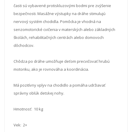
časti sú vybavené protiskluzovými bodmi pre zvýšenie
bezpečnosti. Masážne výstupky na dráhe stimulujú
nervový systém chodidla. Pomôcka je vhodná na
senzomotorické cvičenia v materských alebo základných
školách, rehabilitačných centrách alebo domovoch
dôchodcov.
Chôdza po dráhe umožňuje deťom precvičovať hrubú
motoriku, ako je rovnováha a koordinácia.
Má pozitívny vplyv na chodidlo a pomáha udržiavať
správny oblúk detskej nohy.
Hmotnosť: 10 kg
Vek: 2+