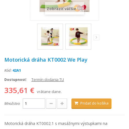
Zobraziť väčšie
Motorická dráha KT0002 We Play
Kód:
42A1
Termín dodania TU
Dostupnosť:
335,61 €
vrátane dane.
Pridať do košíka
Množstvo
Motorická dráha KT0002.1 s masážnymi výstupkami na