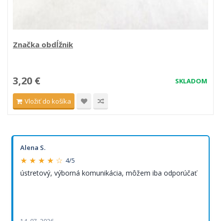
Značka obdĺžnik
3,20 €
SKLADOM
Vložiť do košíka
Alena S.
★ ★ ★ ★ ☆
4/5
ústretový, výborná komunikácia, môžem iba odporúčať