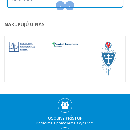
14. 07. 2026
‹
›
NAKUPUJÚ U NÁS
OSOBNÝ PRÍSTUP
Poradíme a pomôžeme s výberom