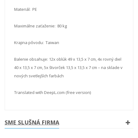
Materiál: PE
Maximálne zaťaženie: 80 kg
Krajina pôvodu: Taiwan
Balenie obsahuje: 12x oblúk 49 x 13,5 x 7 cm, 4x rovný diel
40 x 13,5 x 7 cm, 5x štvorček 13,5 x 13,5 x 7 cm – na sklade v
nových svetlejších farbách
Translated with DeepL.com (free version)
SME SLUŠNÁ FIRMA