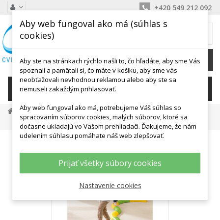
+420 549 212 092
Aby web fungoval ako má (súhlas s
MÔJ KOŠÍK
cookies)
0
Ks /
0,00 €
Aby ste na stránkach rýchlo našli to, čo hľadáte, aby sme Vás
spoznali a pamätali si, čo máte v košíku, aby sme vás
neobťažovali nevhodnou reklamou alebo aby ste sa
KATEGÓRIE
nemuseli zakaždým prihlasovať.
Aby web fungoval ako má, potrebujeme Váš súhlas so
Detské Aktivity, Didaktika
Motorika
spracovaním súborov cookies, malých súborov, ktoré sa
Motorické Hračky
Motorická Dráha KT0002 We Play
dočasne ukladajú vo Vašom prehliadači. Ďakujeme, že nám
udelením súhlasu pomáhate náš web zlepšovať.
Prijať všetky súbory cookies
Nastavenie cookies