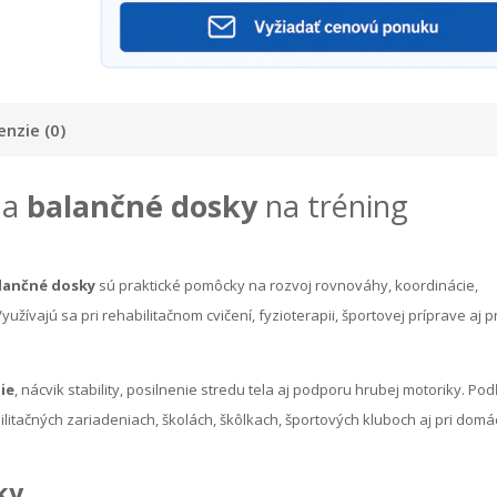
enzie (0)
 a
balančné dosky
na tréning
lančné dosky
sú praktické pomôcky na rozvoj rovnováhy, koordinácie,
žívajú sa pri rehabilitačnom cvičení, fyzioterapii, športovej príprave aj pr
ie
, nácvik stability, posilnenie stredu tela aj podporu hrubej motoriky. Pod
litačných zariadeniach, školách, škôlkach, športových kluboch aj pri dom
ky