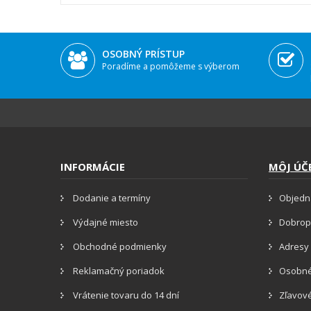
OSOBNÝ PRÍSTUP
Poradíme a pomôžeme s výberom
INFORMÁCIE
MÔJ ÚČ
Dodanie a termíny
Objedn
Výdajné miesto
Dobrop
Obchodné podmienky
Adresy 
Reklamačný poriadok
Osobné
Vrátenie tovaru do 14 dní
Zľavov