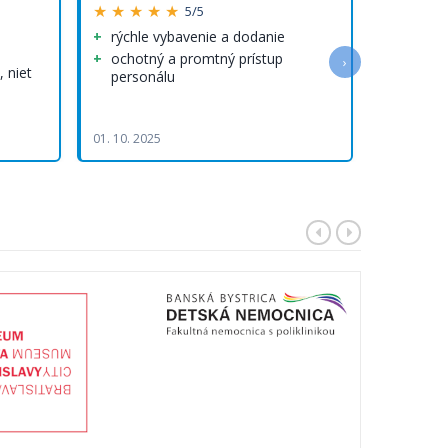
★ ★ ★ ★ ★
★ ★ ★ 
5/5
rýchle vybavenie a dodanie
Rýchlo
rýchle 
ochotný a promtný prístup
›
 niet
personálu
Kvalitn
Rýchlo vy
doručenie
01. 10. 2025
05. 08. 202