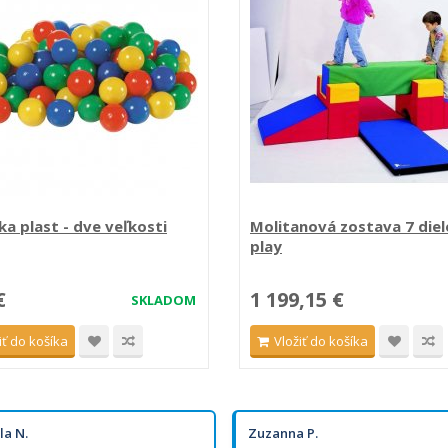
ka plast - dve veľkosti
Molitanová zostava 7 die
play
€
1 199,15 €
SKLADOM
iť do košíka
Vložiť do košíka
la N.
Zuzanna P.