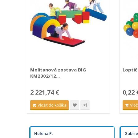
Molitanová zostava BIG
Loptič
KM2302/12...
2 221,74 €
0,22 
Vložiť do košíka
Vlož
Helena P.
Gabrie