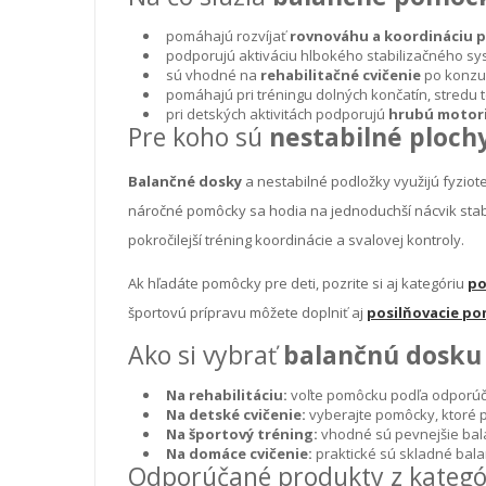
pomáhajú rozvíjať
rovnováhu a koordináciu 
podporujú aktiváciu hlbokého stabilizačného sy
sú vhodné na
rehabilitačné cvičenie
po konzul
pomáhajú pri tréningu dolných končatín, stredu t
pri detských aktivitách podporujú
hrubú motor
Pre koho sú
nestabilné ploch
Balančné dosky
a nestabilné podložky využijú fyzioter
náročné pomôcky sa hodia na jednoduchší nácvik stabil
pokročilejší tréning koordinácie a svalovej kontroly.
Ak hľadáte pomôcky pre deti, pozrite si aj kategóriu
po
športovú prípravu môžete doplniť aj
posilňovacie p
Ako si vybrať
balančnú dosku
Na rehabilitáciu:
voľte pomôcku podľa odporúčan
Na detské cvičenie:
vyberajte pomôcky, ktoré 
Na športový tréning:
vhodné sú pevnejšie bala
Na domáce cvičenie:
praktické sú skladné bal
Odporúčané produkty z kategó