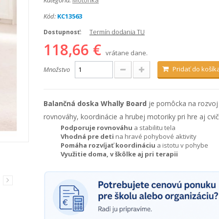
Kategória:
Motorika
Kód:
KC13563
Termín dodania TU
Dostupnosť:
118,66 €
vrátane dane.
Pridať do košík
Množstvo
Balančná doska Whally Board
je pomôcka na rozvoj
rovnováhy, koordinácie a hrubej motoriky pri hre aj cvič
Podporuje rovnováhu
a stabilitu tela
Vhodná pre deti
na hravé pohybové aktivity
Pomáha rozvíjať koordináciu
a istotu v pohybe
Využitie doma, v škôlke aj pri terapii