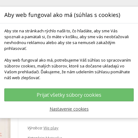
Aby web fungoval ako má (súhlas s cookies)
Aby ste na stránkach rýchlo našli to, čo hľadáte, aby sme Vás
spoznali a pamätali si, čo máte v košíku, aby sme vás neobťažovali
nevhodnou reklamou alebo aby ste sa nemuseli zakaždým
prihlasovať.
Aby web fungoval ako má, potrebujeme Váš súhlas so spracovaním
KONTAKT
DODANIE A TERMÍNY
DARČEKOVÉ 
súborov cookies, malých súborov, ktoré sa dočasne ukladajú vo
Vašom prehliadači. Ďakujeme, že nám udelením súhlasu pomáhate
náš web zlepšovať.
ná Doska Whally Board
Prijať všetky súbory cookies
Balančná doska Whally Board
Nastavenie cookies
Výrobca:
We play