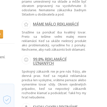
priamo umiestnený na sklade a môže byť
obratom pripravený na vyzdvihnutie či
odoslanie. Nemateme zákazníka žiadnym
Skladom u dodávateľa a pod.
MÁME MÁLO REKLAMÁCIÍ
Snažíme sa ponúkať iba kvalitný tovar.
a
Preto sa tešíme veľmi malej miere
reklamácií. Keď sa ukáže niektorý produkt
ako problematický, vyradíme ho z ponuky.
Nechceme, aby naši zákazníci boli sklamaní.
ení.
99.8% REKLAMÁCIÍ
UZNANÝCH
Spokojný zákazník nie je pre nás frázy, ale
denná prax. Keď sa nejaká reklamácia
predsa len vyskytne, vrátime peniaze alebo
vymeníme tovar vždy. Okrem ojedinelých
prípadov, keď sa nepoctivý zákazník
rozhodne klamať a podvádzať. Také hry my
hrať nebudeme.