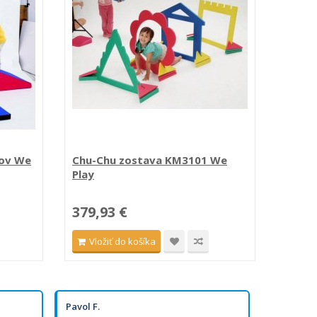
lov We
Chu-Chu zostava KM3101 We
Kruh 
Play
379,93 €
868,
Vložiť do košíka
Vlo
Pavol F.
Olha R.