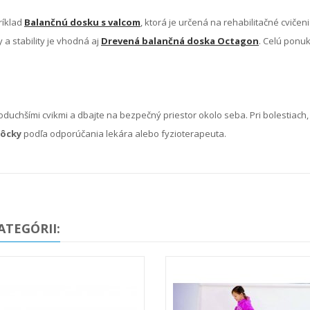
ríklad
Balančnú dosku s valcom
, ktorá je určená na rehabilitačné cvičeni
 a stability je vhodná aj
Drevená balančná doska Octagon
. Celú ponu
oduchšími cvikmi a dbajte na bezpečný priestor okolo seba. Pri bolestiach,
ôcky
podľa odporúčania lekára alebo fyzioterapeuta.
ATEGÓRII: