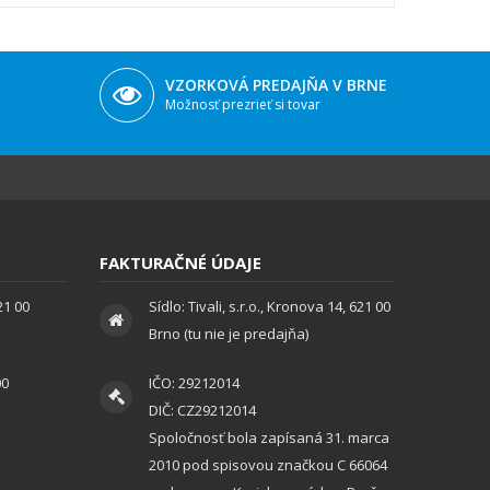
VZORKOVÁ PREDAJŇA V BRNE
Možnosť prezrieť si tovar
FAKTURAČNÉ ÚDAJE
621 00
Sídlo: Tivali, s.r.o., Kronova 14, 621 00
Brno (tu nie je predajňa)
00
IČO: 29212014
DIČ: CZ29212014
Spoločnosť bola zapísaná 31. marca
2010 pod spisovou značkou C 66064