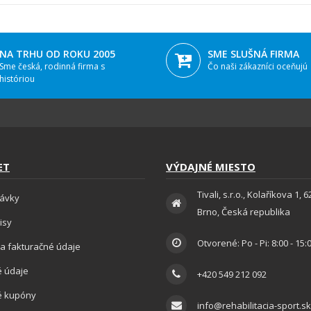
NA TRHU OD ROKU 2005
SME SLUŠNÁ FIRMA
Sme česká, rodinná firma s
Čo naši zákazníci oceňujú
históriou
ET
VÝDAJNÉ MIESTO
Tivali, s.r.o., Kolaříkova 1, 
ávky
Brno, Česká republika
isy
Otvorené: Po - Pi: 8:00 - 15:
a fakturačné údaje
 údaje
+420 549 212 092
é kupóny
info@rehabilitacia-sport.sk