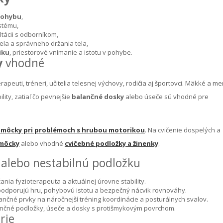
pohybu
,
stému,
tácii s odborníkom,
ela a správneho držania tela,
iku
, priestorové vnímanie a istotu v pohybe.
y
vhodné
apeuti, tréneri, učitelia telesnej výchovy, rodičia aj športovci. Mäkké a me
ity, zatiaľ čo pevnejšie
balančné dosky
alebo úseče sú vhodné pre
môcky pri problémoch s hrubou motorikou
. Na cvičenie dospelých a
omôcky
alebo vhodné
cvičebné podložky a žinenky
.
alebo nestabilnú podložku
ia fyzioterapeuta a aktuálnej úrovne stability.
podporujú hru, pohybovú istotu a bezpečný nácvik rovnováhy.
nčné prvky na náročnejší tréning koordinácie a posturálnych svalov.
ančné podložky, úseče a dosky s protišmykovým povrchom.
rie