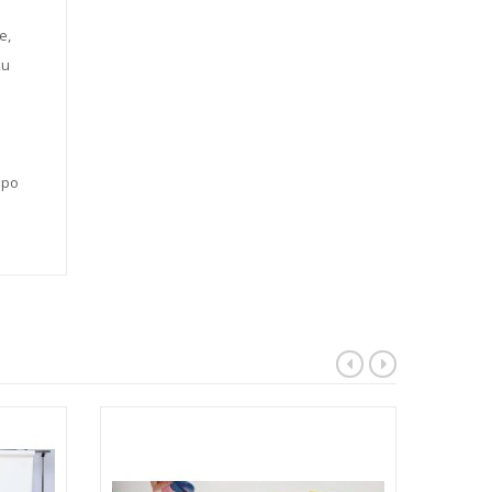
e,
ku
 po