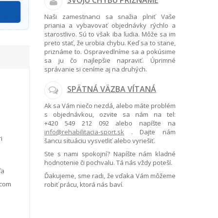
SVOJU CHYBU PRIZNÁME
Naši zamestnanci sa snažia plniť Vaše
priania a vybavovať objednávky rýchlo a
starostlivo. Sú to však iba ľudia. Môže sa im
preto stať, že urobia chybu. Keď sa to stane,
priznáme to. Ospravedlníme sa a pokúsime
sa ju čo najlepšie napraviť. Úprimné
správanie si ceníme aj na druhých.
SPÄTNÁ VÄZBA VÍTANÁ
Ak sa Vám niečo nezdá, alebo máte problém
s objednávkou, ozvite sa nám na tel:
+420 549 212 092
alebo napíšte na
info@rehabilitacia-sport.sk
. Dajte nám
i
šancu situáciu vysvetliť alebo vyriešiť.
Ste s nami spokojní? Napíšte nám kladné
hodnotenie či pochvalu. Tá nás vždy poteší.
ľa
Ďakujeme, sme radi, že vďaka Vám môžeme
ácom
robiť prácu, ktorá nás baví.