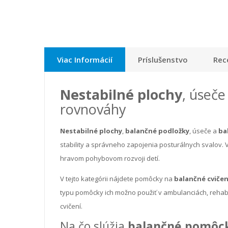
Viac Informácií
Príslušenstvo
Rec
Nestabilné plochy
, úseče
rovnováhy
Nestabilné plochy
,
balančné podložky
, úseče a
ba
stability a správneho zapojenia posturálnych svalov. Vyu
hravom pohybovom rozvoji detí.
V tejto kategórii nájdete pomôcky na
balančné cvičen
typu pomôcky ich možno použiť v ambulanciách, rehabi
cvičení.
Na čo slúžia
balančné pomôc