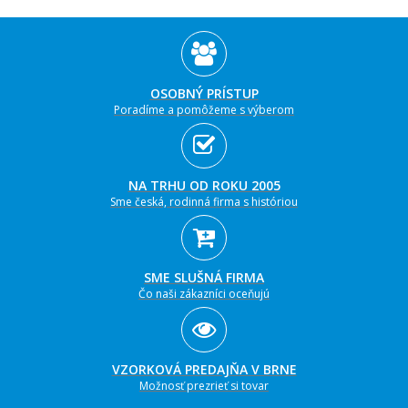
OSOBNÝ PRÍSTUP
Poradíme a pomôžeme s výberom
NA TRHU OD ROKU 2005
Sme česká, rodinná firma s históriou
SME SLUŠNÁ FIRMA
Čo naši zákazníci oceňujú
VZORKOVÁ PREDAJŇA V BRNE
Možnosť prezrieť si tovar