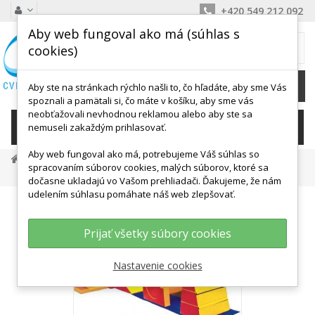
+420 549 212 092
Aby web fungoval ako má (súhlas s
MÔJ KOŠÍK
cookies)
0
Ks /
0,00 €
Aby ste na stránkach rýchlo našli to, čo hľadáte, aby sme Vás
spoznali a pamätali si, čo máte v košíku, aby sme vás
neobťažovali nevhodnou reklamou alebo aby ste sa
KATEGÓRIE
nemuseli zakaždým prihlasovať.
Aby web fungoval ako má, potrebujeme Váš súhlas so
Detské Aktivity, Didaktika
Motorika
spracovaním súborov cookies, malých súborov, ktoré sa
Prekážkové Dráhy
Mostovky K Valcu
dočasne ukladajú vo Vašom prehliadači. Ďakujeme, že nám
udelením súhlasu pomáhate náš web zlepšovať.
Prijať všetky súbory cookies
Nastavenie cookies