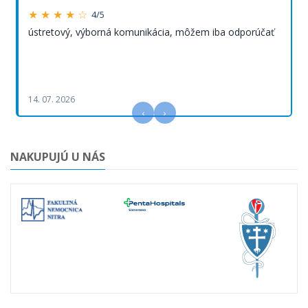
★ ★ ★ ★ ☆
4/5
ústretový, výborná komunikácia, môžem iba odporúčať
14. 07. 2026
‹
›
NAKUPUJÚ U NÁS