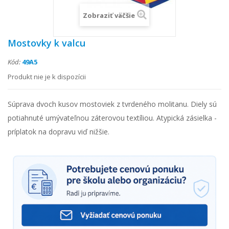
Zobraziť väčšie
Mostovky k valcu
Kód:
49A5
Produkt nie je k dispozícii
Súprava dvoch kusov mostoviek z tvrdeného molitanu. Diely sú
potiahnuté umývateľnou záterovou textíliou. Atypická zásielka -
príplatok na dopravu viď nižšie.