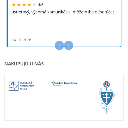
★ ★ ★ ★ ☆
4/5
ústretový, výborná komunikácia, môžem iba odporúčať
14. 07. 2026
‹
›
NAKUPUJÚ U NÁS