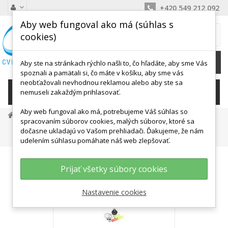
+420 549 212 092
Aby web fungoval ako má (súhlas s
MÔJ KOŠÍK
cookies)
0
Ks /
0,00 €
Aby ste na stránkach rýchlo našli to, čo hľadáte, aby sme Vás
spoznali a pamätali si, čo máte v košíku, aby sme vás
neobťažovali nevhodnou reklamou alebo aby ste sa
KATEGÓRIE
nemuseli zakaždým prihlasovať.
Aby web fungoval ako má, potrebujeme Váš súhlas so
Detské Aktivity, Didaktika
Motorika
spracovaním súborov cookies, malých súborov, ktoré sa
Prekážkové Dráhy
dočasne ukladajú vo Vašom prehliadači. Ďakujeme, že nám
Pes Multi Agility Prekážky Pre Psov - Prekážková Dráha
udelením súhlasu pomáhate náš web zlepšovať.
Prijať všetky súbory cookies
Nastavenie cookies