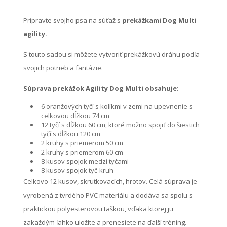
Pripravte svojho psa na súťaž s
prekážkami Dog Multi
agility.
S touto sadou si môžete vytvoriť prekážkovú dráhu podľa
svojich potrieb a fantázie.
Súprava prekážok Agility Dog Multi obsahuje:
6 oranžových tyčí s kolíkmi v zemi na upevnenie s
celkovou dĺžkou 74 cm
12 tyčí s dĺžkou 60 cm, ktoré možno spojiť do šiestich
tyčí s dĺžkou 120 cm
2 kruhy s priemerom 50 cm
2 kruhy s priemerom 60 cm
8 kusov spojok medzi tyčami
8 kusov spojok tyč-kruh
Celkovo 12 kusov, skrutkovacích, hrotov. Celá súprava je
vyrobená z tvrdého PVC materiálu a dodáva sa spolu s
praktickou polyesterovou taškou, vďaka ktorej ju
zakaždým ľahko uložíte a prenesiete na ďalší tréning.