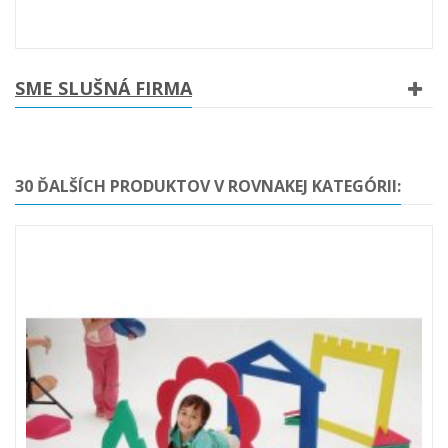
SME SLUŠNÁ FIRMA
30 ĎALŠÍCH PRODUKTOV V ROVNAKEJ KATEGÓRII: